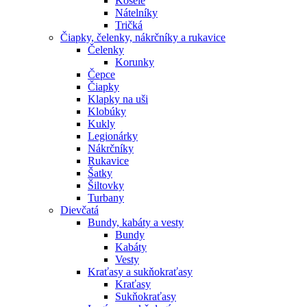
Košele
Nátelníky
Tričká
Čiapky, čelenky, nákrčníky a rukavice
Čelenky
Korunky
Čepce
Čiapky
Klapky na uši
Klobúky
Kukly
Legionárky
Nákrčníky
Rukavice
Šatky
Šiltovky
Turbany
Dievčatá
Bundy, kabáty a vesty
Bundy
Kabáty
Vesty
Kraťasy a sukňokraťasy
Kraťasy
Sukňokraťasy