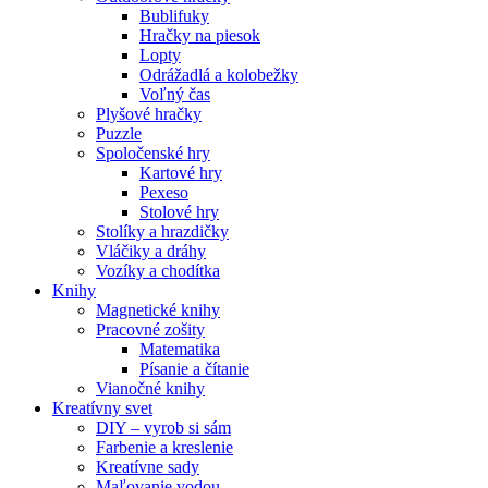
Bublifuky
Hračky na piesok
Lopty
Odrážadlá a kolobežky
Voľný čas
Plyšové hračky
Puzzle
Spoločenské hry
Kartové hry
Pexeso
Stolové hry
Stolíky a hrazdičky
Vláčiky a dráhy
Vozíky a chodítka
Knihy
Magnetické knihy
Pracovné zošity
Matematika
Písanie a čítanie
Vianočné knihy
Kreatívny svet
DIY – vyrob si sám
Farbenie a kreslenie
Kreatívne sady
Maľovanie vodou