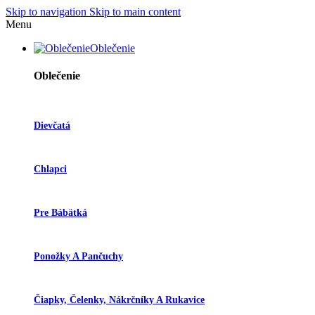
Skip to navigation
Skip to main content
Menu
Oblečenie
Oblečenie
Dievčatá
Chlapci
Pre Bábätká
Ponožky A Pančuchy
Čiapky, Čelenky, Nákrčníky A Rukavice