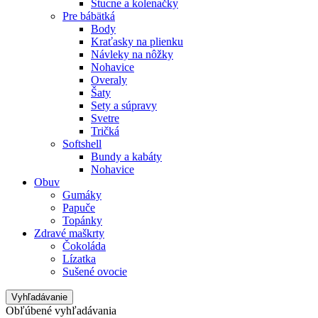
Štucne a kolenačky
Pre bábätká
Body
Kraťasky na plienku
Návleky na nôžky
Nohavice
Overaly
Šaty
Sety a súpravy
Svetre
Tričká
Softshell
Bundy a kabáty
Nohavice
Obuv
Gumáky
Papuče
Topánky
Zdravé maškrty
Čokoláda
Lízatka
Sušené ovocie
Vyhľadávanie
Obľúbené vyhľadávania