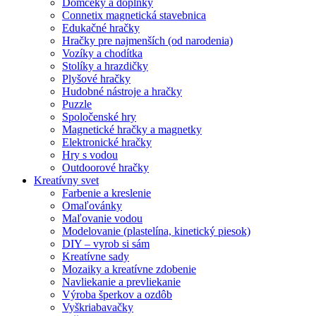
Domčeky a doplnky
Connetix magnetická stavebnica
Edukačné hračky
Hračky pre najmenších (od narodenia)
Vozíky a chodítka
Stolíky a hrazdičky
Plyšové hračky
Hudobné nástroje a hračky
Puzzle
Spoločenské hry
Magnetické hračky a magnetky
Elektronické hračky
Hry s vodou
Outdoorové hračky
Kreatívny svet
Farbenie a kreslenie
Omaľovánky
Maľovanie vodou
Modelovanie (plastelína, kinetický piesok)
DIY – vyrob si sám
Kreatívne sady
Mozaiky a kreatívne zdobenie
Navliekanie a prevliekanie
Výroba šperkov a ozdôb
Vyškriabavačky