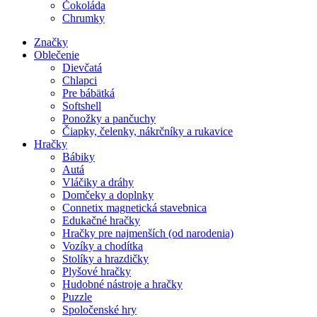
Čokoláda
Chrumky
Značky
Oblečenie
Dievčatá
Chlapci
Pre bábätká
Softshell
Ponožky a pančuchy
Čiapky, čelenky, nákrčníky a rukavice
Hračky
Bábiky
Autá
Vláčiky a dráhy
Domčeky a doplnky
Connetix magnetická stavebnica
Edukačné hračky
Hračky pre najmenších (od narodenia)
Vozíky a chodítka
Stolíky a hrazdičky
Plyšové hračky
Hudobné nástroje a hračky
Puzzle
Spoločenské hry