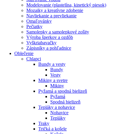
Modelovanie (plastelína, kinetický piesok)
Mozaiky a kreatívne zdobenie
Navliekanie a prevliekanie
Omaľovánky
Pečiatky
Samolepky a samolepkové zošity
Výroba šperkov a ozdôb
Vyškriabavačky
Zápisníky a pohľadnice
Oblečenie
Chlapci
Bundy a vesty
Bundy
Vesty
Mikiny a svetre
Mikiny
Pyžamá a spodná bielizeň
Pyžamá
Spodná bielizeň
Tepláky a nohavice
Nohavice
Tepláky
Traky
Tričká a košele