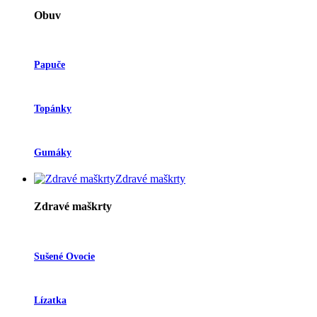
Obuv
Papuče
Topánky
Gumáky
Zdravé maškrty
Zdravé maškrty
Sušené Ovocie
Lízatka