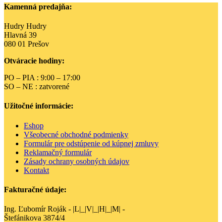
Kamenná predajňa:
Hudry Hudry
Hlavná 39
080 01 Prešov
Otváracie hodiny:
PO – PIA : 9:00 – 17:00
SO – NE : zatvorené
Užitočné informácie:
Eshop
Všeobecné obchodné podmienky
Formulár pre odstúpenie od kúpnej zmluvy
Reklamačný formulár
Zásady ochrany osobných údajov
Kontakt
Fakturačné údaje:
Ing. Ľubomír Roják - |L|_|V|_|H|_|M| -
Štefánikova 3874/4