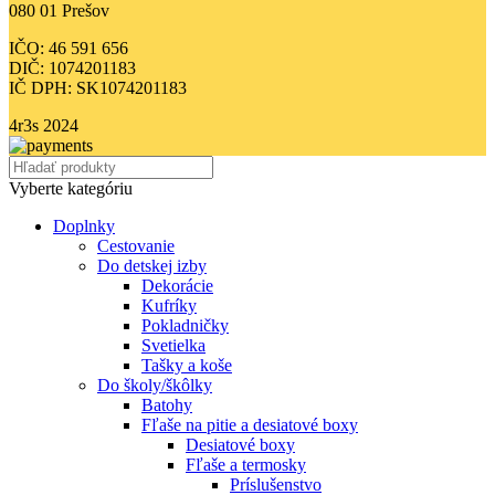
080 01 Prešov
IČO: 46 591 656
DIČ: 1074201183
IČ DPH: SK1074201183
4r3s
2024
Vyberte kategóriu
Doplnky
Cestovanie
Do detskej izby
Dekorácie
Kufríky
Pokladničky
Svetielka
Tašky a koše
Do školy/škôlky
Batohy
Fľaše na pitie a desiatové boxy
Desiatové boxy
Fľaše a termosky
Príslušenstvo