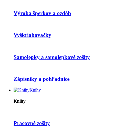
Výroba šperkov a ozdôb
Vyškriabavačky
Samolepky a samolepkové zošity
Zápisníky a pohľadnice
Knihy
Knihy
Pracovné zošity