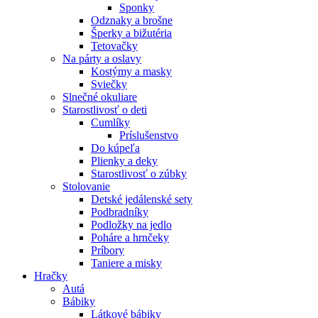
Sponky
Odznaky a brošne
Šperky a bižutéria
Tetovačky
Na párty a oslavy
Kostýmy a masky
Sviečky
Slnečné okuliare
Starostlivosť o deti
Cumlíky
Príslušenstvo
Do kúpeľa
Plienky a deky
Starostlivosť o zúbky
Stolovanie
Detské jedálenské sety
Podbradníky
Podložky na jedlo
Poháre a hrnčeky
Príbory
Taniere a misky
Hračky
Autá
Bábiky
Látkové bábiky