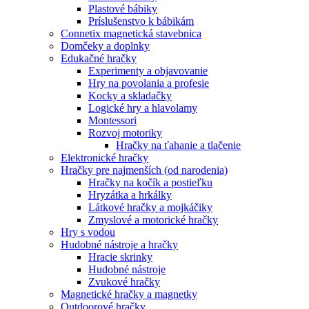
Plastové bábiky
Príslušenstvo k bábikám
Connetix magnetická stavebnica
Domčeky a doplnky
Edukačné hračky
Experimenty a objavovanie
Hry na povolania a profesie
Kocky a skladačky
Logické hry a hlavolamy
Montessori
Rozvoj motoriky
Hračky na ťahanie a tlačenie
Elektronické hračky
Hračky pre najmenších (od narodenia)
Hračky na kočík a postieľku
Hryzátka a hrkálky
Látkové hračky a mojkáčiky
Zmyslové a motorické hračky
Hry s vodou
Hudobné nástroje a hračky
Hracie skrinky
Hudobné nástroje
Zvukové hračky
Magnetické hračky a magnetky
Outdoorové hračky