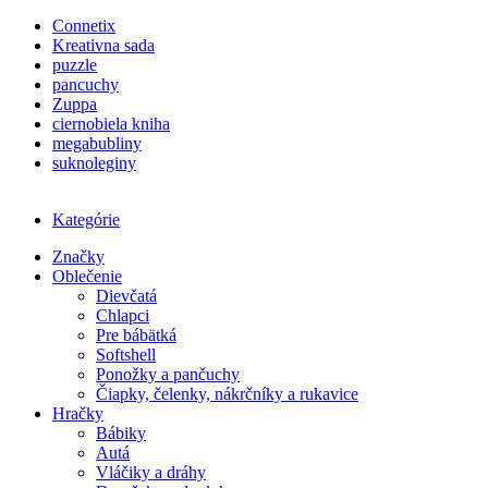
Connetix
Kreativna sada
puzzle
pancuchy
Zuppa
ciernobiela kniha
megabubliny
suknoleginy
Kategórie
Značky
Oblečenie
Dievčatá
Chlapci
Pre bábätká
Softshell
Ponožky a pančuchy
Čiapky, čelenky, nákrčníky a rukavice
Hračky
Bábiky
Autá
Vláčiky a dráhy