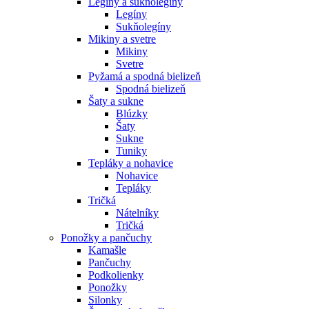
Legíny a sukňolegíny
Legíny
Sukňolegíny
Mikiny a svetre
Mikiny
Svetre
Pyžamá a spodná bielizeň
Spodná bielizeň
Šaty a sukne
Blúzky
Šaty
Sukne
Tuniky
Tepláky a nohavice
Nohavice
Tepláky
Tričká
Nátelníky
Tričká
Ponožky a pančuchy
Kamašle
Pančuchy
Podkolienky
Ponožky
Silonky