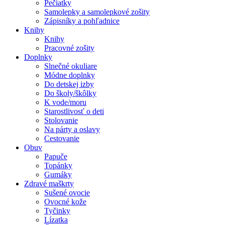
Pečiatky
Samolepky a samolepkové zošity
Zápisníky a pohľadnice
Knihy
Knihy
Pracovné zošity
Doplnky
Slnečné okuliare
Módne doplnky
Do detskej izby
Do školy/škôlky
K vode/moru
Starostlivosť o deti
Stolovanie
Na párty a oslavy
Cestovanie
Obuv
Papuče
Topánky
Gumáky
Zdravé maškrty
Sušené ovocie
Ovocné kože
Tyčinky
Lízatka