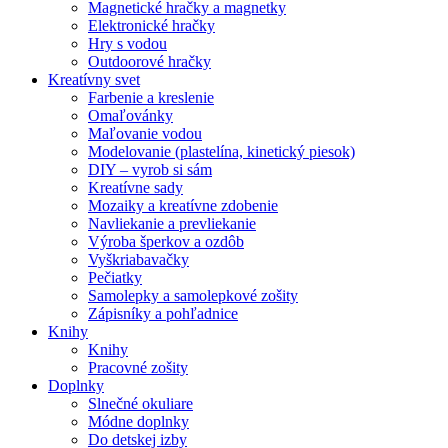
Magnetické hračky a magnetky
Elektronické hračky
Hry s vodou
Outdoorové hračky
Kreatívny svet
Farbenie a kreslenie
Omaľovánky
Maľovanie vodou
Modelovanie (plastelína, kinetický piesok)
DIY – vyrob si sám
Kreatívne sady
Mozaiky a kreatívne zdobenie
Navliekanie a prevliekanie
Výroba šperkov a ozdôb
Vyškriabavačky
Pečiatky
Samolepky a samolepkové zošity
Zápisníky a pohľadnice
Knihy
Knihy
Pracovné zošity
Doplnky
Slnečné okuliare
Módne doplnky
Do detskej izby