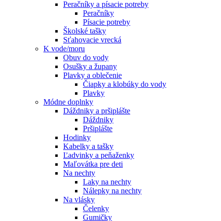
Peračníky a písacie potreby
Peračníky
Písacie potreby
Školské tašky
Sťahovacie vrecká
K vode/moru
Obuv do vody
Osušky a župany
Plavky a oblečenie
Čiapky a klobúky do vody
Plavky
Módne doplnky
Dáždniky a pršiplášte
Dáždniky
Pršiplášte
Hodinky
Kabelky a tašky
Ľadvinky a peňaženky
Maľovátka pre deti
Na nechty
Laky na nechty
Nálepky na nechty
Na vlásky
Čelenky
Gumičky