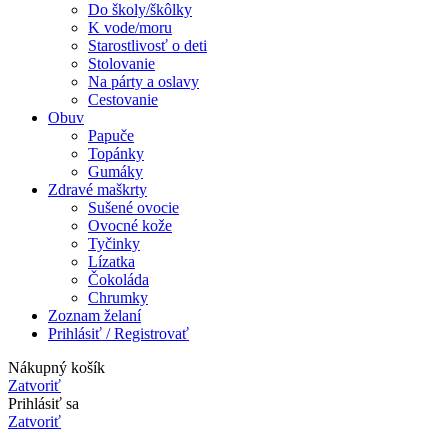
Do školy/škôlky
K vode/moru
Starostlivosť o deti
Stolovanie
Na párty a oslavy
Cestovanie
Obuv
Papuče
Topánky
Gumáky
Zdravé maškrty
Sušené ovocie
Ovocné kože
Tyčinky
Lízatka
Čokoláda
Chrumky
Zoznam želaní
Prihlásiť / Registrovať
Nákupný košík
Zatvoriť
Prihlásiť sa
Zatvoriť