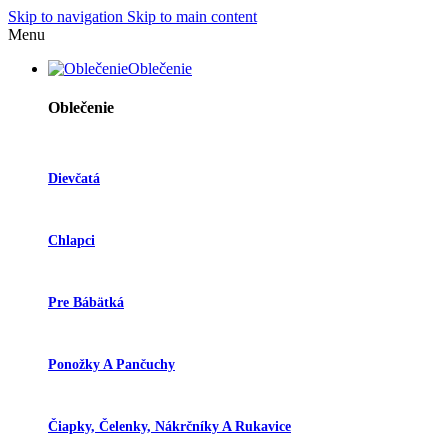
Skip to navigation
Skip to main content
Menu
Oblečenie
Oblečenie
Dievčatá
Chlapci
Pre Bábätká
Ponožky A Pančuchy
Čiapky, Čelenky, Nákrčníky A Rukavice