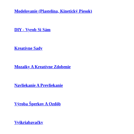
Modelovanie (plastelína, Kinetický Piesok)
DIY - Vyrob Si Sám
Kreatívne Sady
Mozaiky A Kreatívne Zdobenie
Navliekanie A Prevliekanie
Výroba Šperkov A Ozdôb
Vyškriabavačky