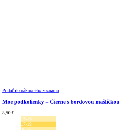
Pridať do nákupného zoznamu
Moe podkolienky – Čierne s bordovou mašličkou
8,50
€
15-16
17-19
20-22