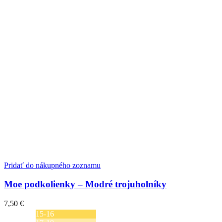
Pridať do nákupného zoznamu
Moe podkolienky – Modré trojuholníky
7,50
€
15-16