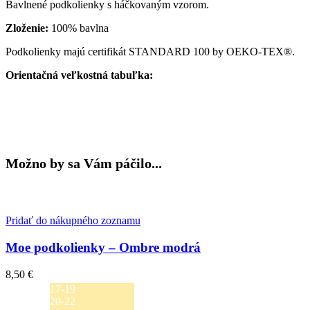
vzorom
Bavlnené podkolienky s háčkovaným vzorom.
-
svetlo
Zloženie:
100% bavlna
ružové
Podkolienky majú certifikát STANDARD 100 by OEKO-TEX®.
Orientačná veľkostná tabuľka:
Možno by sa Vám páčilo...
Pridať do nákupného zoznamu
Moe podkolienky – Ombre modrá
8,50
€
17-19
20-22