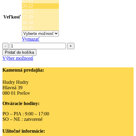
17-19
20-22
23-25
Veľkosť
27-29
30-32
33-35
Vymazať
množstvo
Moe
Pridať do košíka
podkolienky
Tento
Výber možností
-
produkt
Modré
má
Kamenná predajňa:
trojuholníky
viacero
variantov.
Hudry Hudry
Možnosti
Hlavná 39
si
080 01 Prešov
môžete
vybrať
Otváracie hodiny:
na
stránke
PO – PIA : 9:00 – 17:00
produktu.
SO – NE : zatvorené
Užitočné informácie: