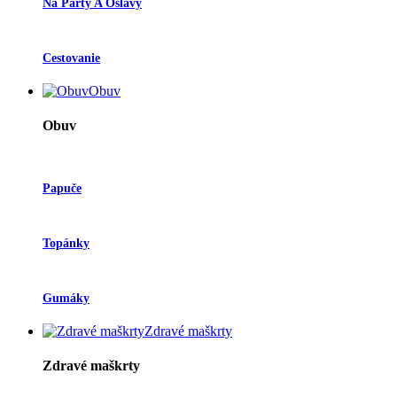
Na Párty A Oslavy
Cestovanie
Obuv
Obuv
Papuče
Topánky
Gumáky
Zdravé maškrty
Zdravé maškrty