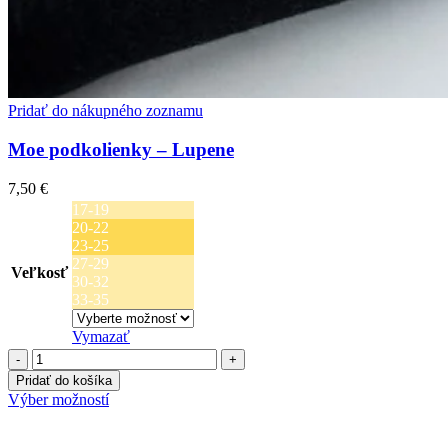
Pridať do nákupného zoznamu
Moe podkolienky – Lupene
7,50
€
17-19
20-22
23-25
27-29
Veľkosť
30-32
33-35
Vymazať
množstvo
Moe
Pridať do košíka
podkolienky
Tento
Výber možností
-
produkt
Lupene
má