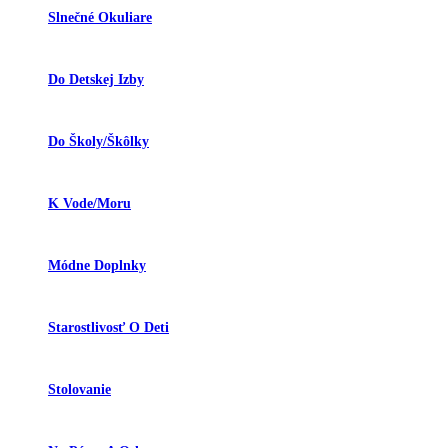
Slnečné Okuliare
Do Detskej Izby
Do Školy/škôlky
K Vode/moru
Módne Doplnky
Starostlivosť O Deti
Stolovanie