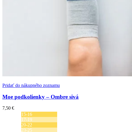
Pridať do nákupného zoznamu
Moe podkolienky – Ombre sivá
7,50
€
15-16
17-19
20-22
23-25