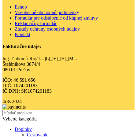
Eshop
Všeobecné obchodné podmienky
Formulár pre odstúpenie od kúpnej zmluvy
Reklamačný formulár
Zásady ochrany osobných údajov
Kontakt
Fakturačné údaje:
Ing. Ľubomír Roják - |L|_|V|_|H|_|M| -
Štefánikova 3874/4
080 01 Prešov
IČO: 46 591 656
DIČ: 1074201183
IČ DPH: SK1074201183
4r3s
2024
Vyberte kategóriu
Doplnky
Cestovanie