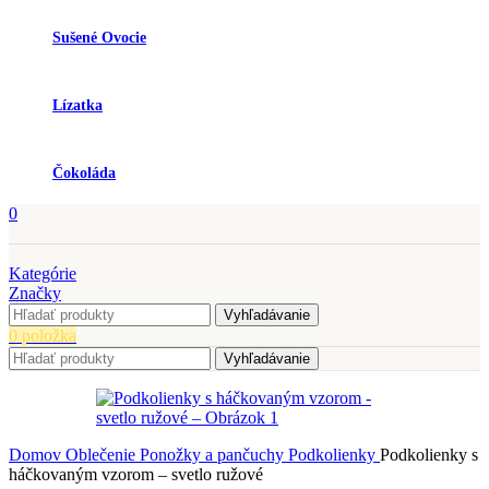
Sušené Ovocie
Lízatka
Čokoláda
0
Kategórie
Značky
Vyhľadávanie
0
položka
Vyhľadávanie
Domov
Oblečenie
Ponožky a pančuchy
Podkolienky
Podkolienky s
háčkovaným vzorom – svetlo ružové