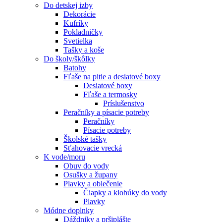
Do detskej izby
Dekorácie
Kufríky
Pokladničky
Svetielka
Tašky a koše
Do školy/škôlky
Batohy
Fľaše na pitie a desiatové boxy
Desiatové boxy
Fľaše a termosky
Príslušenstvo
Peračníky a písacie potreby
Peračníky
Písacie potreby
Školské tašky
Sťahovacie vrecká
K vode/moru
Obuv do vody
Osušky a župany
Plavky a oblečenie
Čiapky a klobúky do vody
Plavky
Módne doplnky
Dáždniky a pršiplášte