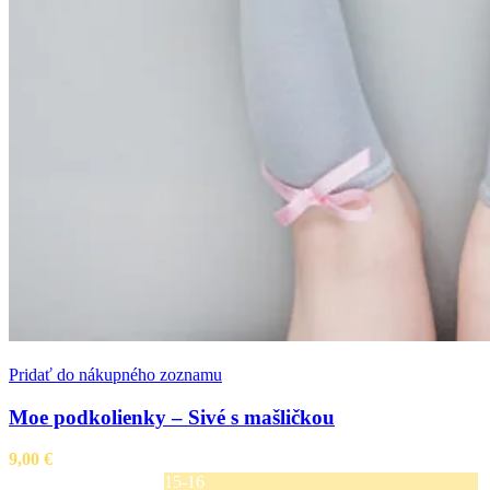
Pridať do nákupného zoznamu
Moe podkolienky – Sivé s mašličkou
9,00
€
15-16