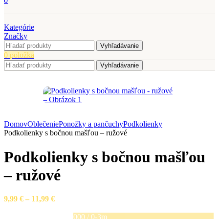
0
Kategórie
Značky
Vyhľadávanie
0
položka
Vyhľadávanie
Domov
Oblečenie
Ponožky a pančuchy
Podkolienky
Podkolienky s bočnou mašľou – ružové
Podkolienky s bočnou mašľou
– ružové
Price
9,99
€
–
11,99
€
range:
9,99 €
000 / 0-3m