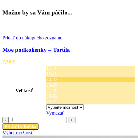
Možno by sa Vám páčilo...
Pridať do nákupného zoznamu
Moe podkolienky – Tortila
7,50
€
15-16
17-19
20-22
23-25
Veľkosť
27-29
30-32
33-35
Vymazať
množstvo
Moe
Pridať Do Košíka
podkolienky
Tento
Výber možností
-
produkt