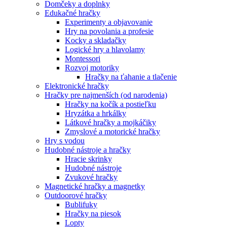
Domčeky a doplnky
Edukačné hračky
Experimenty a objavovanie
Hry na povolania a profesie
Kocky a skladačky
Logické hry a hlavolamy
Montessori
Rozvoj motoriky
Hračky na ťahanie a tlačenie
Elektronické hračky
Hračky pre najmenších (od narodenia)
Hračky na kočík a postieľku
Hryzátka a hrkálky
Látkové hračky a mojkáčiky
Zmyslové a motorické hračky
Hry s vodou
Hudobné nástroje a hračky
Hracie skrinky
Hudobné nástroje
Zvukové hračky
Magnetické hračky a magnetky
Outdoorové hračky
Bublifuky
Hračky na piesok
Lopty