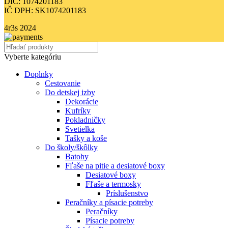
DIČ: 1074201183
IČ DPH: SK1074201183
4r3s
2024
Vyberte kategóriu
Doplnky
Cestovanie
Do detskej izby
Dekorácie
Kufríky
Pokladničky
Svetielka
Tašky a koše
Do školy/škôlky
Batohy
Fľaše na pitie a desiatové boxy
Desiatové boxy
Fľaše a termosky
Príslušenstvo
Peračníky a písacie potreby
Peračníky
Písacie potreby