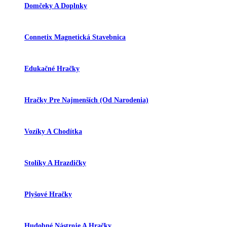
Domčeky A Doplnky
Connetix Magnetická Stavebnica
Edukačné Hračky
Hračky Pre Najmenších (od Narodenia)
Vozíky A Chodítka
Stolíky A Hrazdičky
Plyšové Hračky
Hudobné Nástroje A Hračky