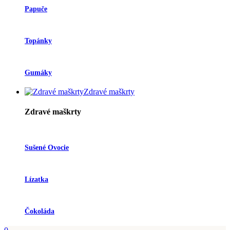
Papuče
Topánky
Gumáky
Zdravé maškrty
Zdravé maškrty
Sušené Ovocie
Lízatka
Čokoláda