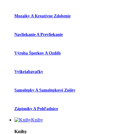
Mozaiky A Kreatívne Zdobenie
Navliekanie A Prevliekanie
Výroba Šperkov A Ozdôb
Vyškriabavačky
Samolepky A Samolepkové Zošity
Zápisníky A Pohľadnice
Knihy
Knihy