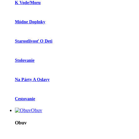
K Vode/moru
Módne Doplnky
Starostlivosť O Deti
Stolovanie
Na Párty A Oslavy
Cestovanie
Obuv
Obuv