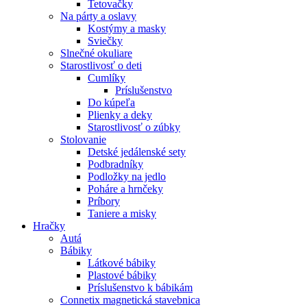
Tetovačky
Na párty a oslavy
Kostýmy a masky
Sviečky
Slnečné okuliare
Starostlivosť o deti
Cumlíky
Príslušenstvo
Do kúpeľa
Plienky a deky
Starostlivosť o zúbky
Stolovanie
Detské jedálenské sety
Podbradníky
Podložky na jedlo
Poháre a hrnčeky
Príbory
Taniere a misky
Hračky
Autá
Bábiky
Látkové bábiky
Plastové bábiky
Príslušenstvo k bábikám
Connetix magnetická stavebnica