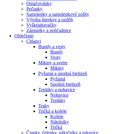
Omaľovánky
Pečiatky
Samolepky a samolepkové zošity
Výroba šperkov a ozdôb
Vyškriabavačky
Zápisníky a pohľadnice
Oblečenie
Chlapci
Bundy a vesty
Bundy
Vesty
Mikiny a svetre
Mikiny
Pyžamá a spodná bielizeň
Pyžamá
Spodná bielizeň
Tepláky a nohavice
Nohavice
Tepláky
Traky
Tričká a košele
Košele
Nátelníky
Tričká
Čiapky, čelenky, nákrčníky a rukavice