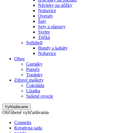
Návleky na nôžky
Nohavice
Overaly
Šaty
Sety a súpravy
Svetre
Tričká
Softshell
Bundy a kabáty
Nohavice
Obuv
Gumáky
Papuče
Topánky
Zdravé maškrty
Čokoláda
Lízatka
Sušené ovocie
Vyhľadávanie
Obľúbené vyhľadávania
Connetix
Kreativna sada