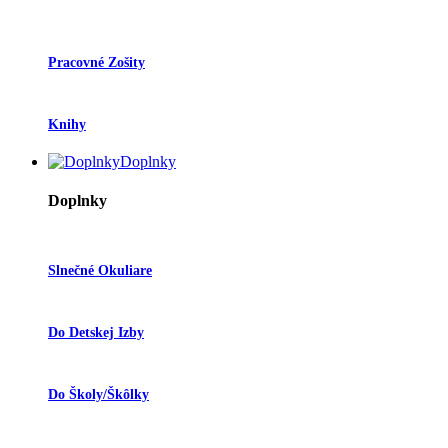
Pracovné Zošity
Knihy
Doplnky
Doplnky
Slnečné Okuliare
Do Detskej Izby
Do Školy/škôlky