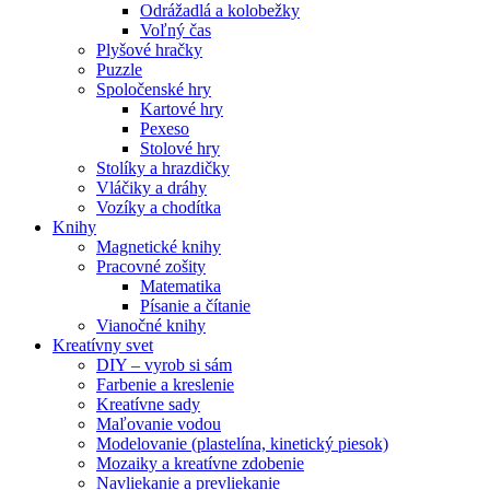
Odrážadlá a kolobežky
Voľný čas
Plyšové hračky
Puzzle
Spoločenské hry
Kartové hry
Pexeso
Stolové hry
Stolíky a hrazdičky
Vláčiky a dráhy
Vozíky a chodítka
Knihy
Magnetické knihy
Pracovné zošity
Matematika
Písanie a čítanie
Vianočné knihy
Kreatívny svet
DIY – vyrob si sám
Farbenie a kreslenie
Kreatívne sady
Maľovanie vodou
Modelovanie (plastelína, kinetický piesok)
Mozaiky a kreatívne zdobenie
Navliekanie a prevliekanie