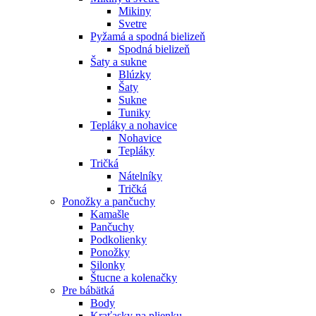
Mikiny
Svetre
Pyžamá a spodná bielizeň
Spodná bielizeň
Šaty a sukne
Blúzky
Šaty
Sukne
Tuniky
Tepláky a nohavice
Nohavice
Tepláky
Tričká
Nátelníky
Tričká
Ponožky a pančuchy
Kamašle
Pančuchy
Podkolienky
Ponožky
Silonky
Štucne a kolenačky
Pre bábätká
Body
Kraťasky na plienku