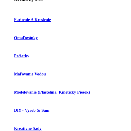
Farbenie A Kreslenie
Omaľovánky
Pečiatky
Maľovanie Vodou
Modelovanie (plastelína, Kinetický Piesok)
DIY - Vyrob Si Sám
Kreatívne Sady