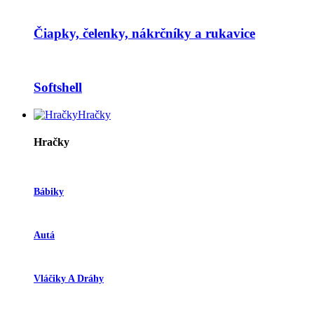
Čiapky, čelenky, nákrčníky a rukavice
Softshell
Hračky
Hračky
Bábiky
Autá
Vláčiky A Dráhy