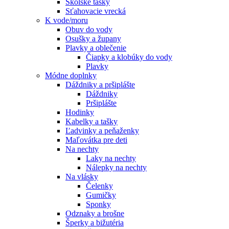
Školské tašky
Sťahovacie vrecká
K vode/moru
Obuv do vody
Osušky a župany
Plavky a oblečenie
Čiapky a klobúky do vody
Plavky
Módne doplnky
Dáždniky a pršiplášte
Dáždniky
Pršiplášte
Hodinky
Kabelky a tašky
Ľadvinky a peňaženky
Maľovátka pre deti
Na nechty
Laky na nechty
Nálepky na nechty
Na vlásky
Čelenky
Gumičky
Sponky
Odznaky a brošne
Šperky a bižutéria