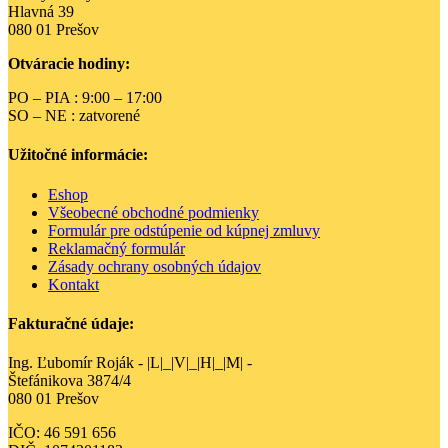
Možnosti
Hlavná 39
si
080 01 Prešov
môžete
vybrať
Otváracie hodiny:
na
stránke
PO – PIA : 9:00 – 17:00
produktu.
SO – NE : zatvorené
Užitočné informácie:
Eshop
Všeobecné obchodné podmienky
Formulár pre odstúpenie od kúpnej zmluvy
Reklamačný formulár
Zásady ochrany osobných údajov
Kontakt
Fakturačné údaje:
Ing. Ľubomír Roják - |L|_|V|_|H|_|M| -
Štefánikova 3874/4
080 01 Prešov
IČO: 46 591 656