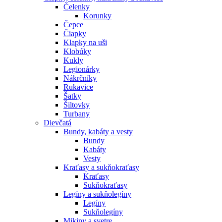
Čelenky
Korunky
Čepce
Čiapky
Klapky na uši
Klobúky
Kukly
Legionárky
Nákrčníky
Rukavice
Šatky
Šiltovky
Turbany
Dievčatá
Bundy, kabáty a vesty
Bundy
Kabáty
Vesty
Kraťasy a sukňokraťasy
Kraťasy
Sukňokraťasy
Legíny a sukňolegíny
Legíny
Sukňolegíny
Mikiny a svetre