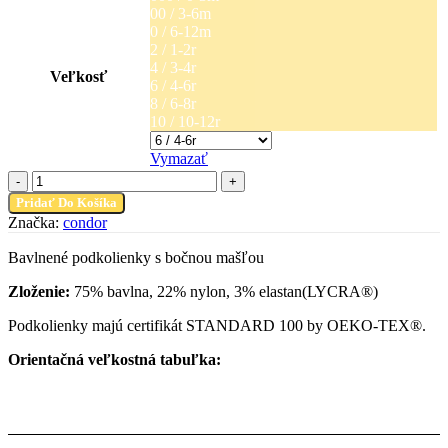
through
00 / 3-6m
11,99 €
0 / 6-12m
2 / 1-2r
4 / 3-4r
Veľkosť
6 / 4-6r
8 / 6-8r
10 / 10-12r
Vymazať
množstvo
Podkolienky
Pridať Do Košíka
s
Značka:
condor
bočnou
mašľou
Bavlnené podkolienky s bočnou mašľou
-
ružové
Zloženie:
75% bavlna, 22% nylon, 3% elastan(LYCRA®)
Podkolienky majú certifikát STANDARD 100 by OEKO-TEX®.
Orientačná veľkostná tabuľka: