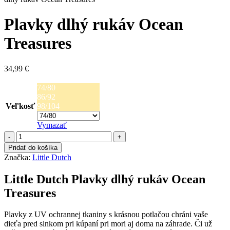
Plavky dlhý rukáv Ocean
Treasures
34,99
€
74/80
86/92
Veľkosť
98/104
Vymazať
množstvo
Plavky
Pridať do košíka
dlhý
Značka:
Little Dutch
rukáv
Ocean
Little Dutch Plavky dlhý rukáv Ocean
Treasures
Treasures
Plavky z UV ochrannej tkaniny s krásnou potlačou chráni vaše
dieťa pred slnkom pri kúpaní pri mori aj doma na záhrade. Či už