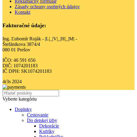
Reklamačný formulár
Zásady ochrany osobných údajov
Kontakt
Fakturačné údaje:
Ing. Ľubomír Roják - |L|_|V|_|H|_|M| -
Štefánikova 3874/4
080 01 Prešov
IČO: 46 591 656
DIČ: 1074201183
IČ DPH: SK1074201183
4r3s
2024
Vyberte kategóriu
Doplnky
Cestovanie
Do detskej izby
Dekorácie
Kufríky
Pokladničky