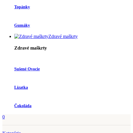
Topánky
Gumáky
Zdravé maškrty
Zdravé maškrty
Sušené Ovocie
Lízatka
Čokoláda
0