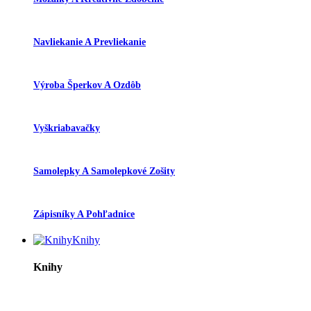
Navliekanie A Prevliekanie
Výroba Šperkov A Ozdôb
Vyškriabavačky
Samolepky A Samolepkové Zošity
Zápisníky A Pohľadnice
Knihy
Knihy