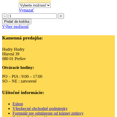
XXL
Vymazať
množstvo
Happy
Pridať do košíka
Nappy™
Tento
Výber možností
neoprénové
produkt
plavky
má
Kamenná predajňa:
-
viacero
Kačiatka
variantov.
Hudry Hudry
Možnosti
Hlavná 39
si
080 01 Prešov
môžete
vybrať
Otváracie hodiny:
na
stránke
PO – PIA : 9:00 – 17:00
produktu.
SO – NE : zatvorené
Užitočné informácie:
Eshop
Všeobecné obchodné podmienky
Formulár pre odstúpenie od kúpnej zmluvy