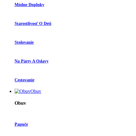
Módne Doplnky
Starostlivosť O Deti
Stolovanie
Na Párty A Oslavy
Cestovanie
Obuv
Obuv
Papuče