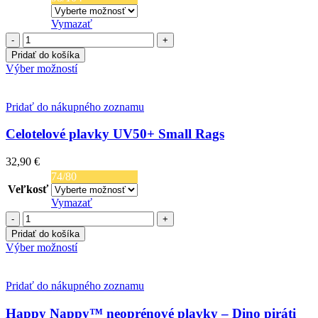
Vymazať
množstvo
Little
Pridať do košíka
Dutch
Tento
Výber možností
Plavky
produkt
s
má
volánikmi
viacero
Pridať do nákupného zoznamu
Vintage
variantov.
Kvety
Možnosti
Celotelové plavky UV50+ Small Rags
si
môžete
32,90
€
vybrať
74/80
na
Veľkosť
stránke
Vymazať
produktu.
množstvo
Celotelové
Pridať do košíka
plavky
Tento
Výber možností
UV50+
produkt
Small
má
Rags
viacero
Pridať do nákupného zoznamu
variantov.
Možnosti
Happy Nappy™ neoprénové plavky – Dino piráti