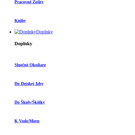
Pracovné Zošity
Knihy
Doplnky
Doplnky
Slnečné Okuliare
Do Detskej Izby
Do Školy/škôlky
K Vode/moru