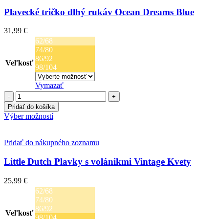
Plavecké tričko dlhý rukáv Ocean Dreams Blue
31,99
€
62/68
74/80
86/92
Veľkosť
98/104
Vymazať
množstvo
Plavecké
Pridať do košíka
tričko
Tento
Výber možností
dlhý
produkt
rukáv
má
Ocean
viacero
Pridať do nákupného zoznamu
Dreams
variantov.
Blue
Možnosti
Little Dutch Plavky s volánikmi Vintage Kvety
si
môžete
25,99
€
vybrať
62/68
na
74/80
stránke
86/92
produktu.
Veľkosť
98/104