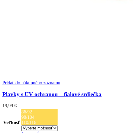
Pridať do nákupného zoznamu
Plavky s UV ochranou – fialové srdiečka
19,99
€
86/92
98/104
Veľkosť
110/116