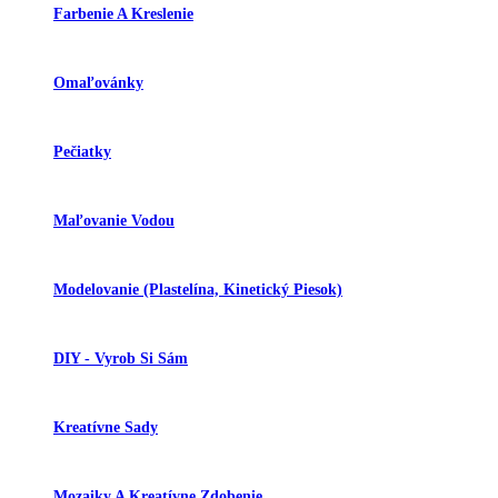
Farbenie A Kreslenie
Omaľovánky
Pečiatky
Maľovanie Vodou
Modelovanie (plastelína, Kinetický Piesok)
DIY - Vyrob Si Sám
Kreatívne Sady
Mozaiky A Kreatívne Zdobenie