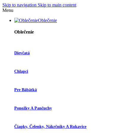
Skip to navigation
Skip to main content
Menu
Oblečenie
Oblečenie
Dievčatá
Chlapci
Pre Bábätká
Ponožky A Pančuchy
Čiapky, Čelenky, Nákrčníky A Rukavice