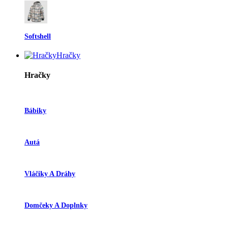
Softshell
Hračky
Hračky
Bábiky
Autá
Vláčiky A Dráhy
Domčeky A Doplnky