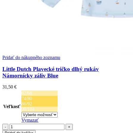
Pridať do nákupného zoznamu
Little Dutch Plavecké tričko dlhý rukáv
Námornícky záliv Blue
31,50
€
62/68
74/80
86/92
Veľkosť
98/104
Vymazať
množstvo
Little