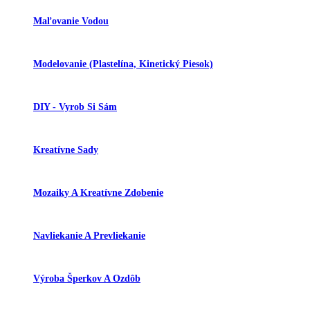
Maľovanie Vodou
Modelovanie (plastelína, Kinetický Piesok)
DIY - Vyrob Si Sám
Kreatívne Sady
Mozaiky A Kreatívne Zdobenie
Navliekanie A Prevliekanie
Výroba Šperkov A Ozdôb