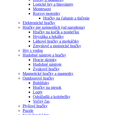
Logické hry a hlavolamy
Montessori
Rozvoj motoriky
Hračky na ťahanie a tlačenie
Elektronické hračky
Hračky pre najmenších (od narodenia)
Hračky na kočík a postieľku
Hryzátka a hrkálky
Látkové hračky a mojkáčiky
Zmyslové a motorické hračky
Hry s vodou
Hudobné nástroje a hračky
Hracie skrinky
Hudobné nástroje
Zvukové hračky
Magnetické hračky a magnetky
Outdoorové hračky
Bublifuky
Hračky na piesok
Lopty
Odrážadlá a kolobežky
Voľný čas
Plyšové hračky
Puzzle