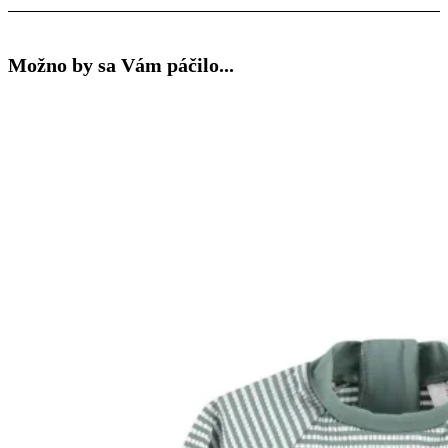
Možno by sa Vám páčilo...