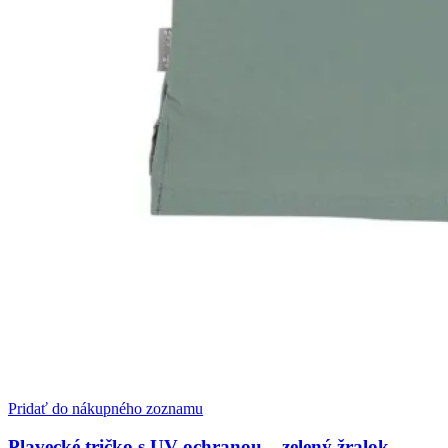
Pridať do nákupného zoznamu
Plavecké tričko s UV ochranou – zelený žralok