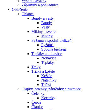
Vyškriabavačky
Zápisníky a pohľadnice
Oblečenie
Chlapci
Bundy a vesty
Bundy
Vesty
Mikiny a svetre
Mikiny
Pyžamá a spodná bielizeň
Pyžamá
Spodná bielizeň
Tepláky a nohavice
Nohavice
Tepláky
Traky
Tričká a košele
Košele
Nátelníky
Tričká
Čiapky, čelenky, nákrčníky a rukavice
Čelenky
Korunky
Čepce
Čiapky