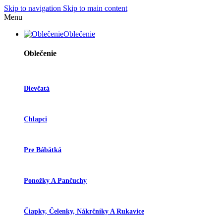
Skip to navigation
Skip to main content
Menu
Oblečenie
Oblečenie
Dievčatá
Chlapci
Pre Bábätká
Ponožky A Pančuchy
Čiapky, Čelenky, Nákrčníky A Rukavice