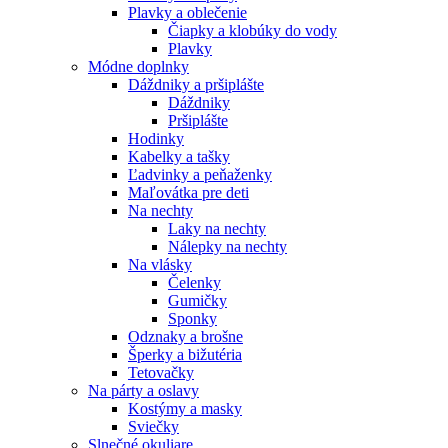
Plavky a oblečenie
Čiapky a klobúky do vody
Plavky
Módne doplnky
Dáždniky a pršiplášte
Dáždniky
Pršiplášte
Hodinky
Kabelky a tašky
Ľadvinky a peňaženky
Maľovátka pre deti
Na nechty
Laky na nechty
Nálepky na nechty
Na vlásky
Čelenky
Gumičky
Sponky
Odznaky a brošne
Šperky a bižutéria
Tetovačky
Na párty a oslavy
Kostýmy a masky
Sviečky
Slnečné okuliare