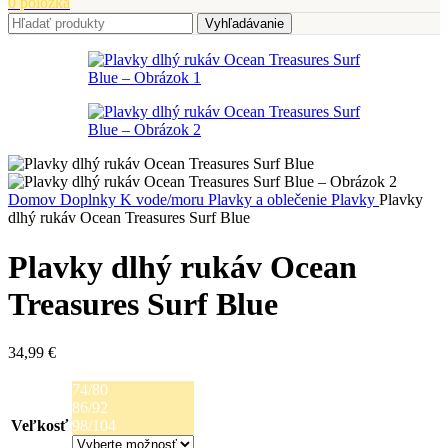
0
položka
Vyhľadávanie
Domov
Doplnky
K vode/moru
Plavky a oblečenie
Plavky
Plavky
dlhý rukáv Ocean Treasures Surf Blue
Plavky dlhý rukáv Ocean
Treasures Surf Blue
34,99
€
74/80
86/92
Veľkosť
98/104