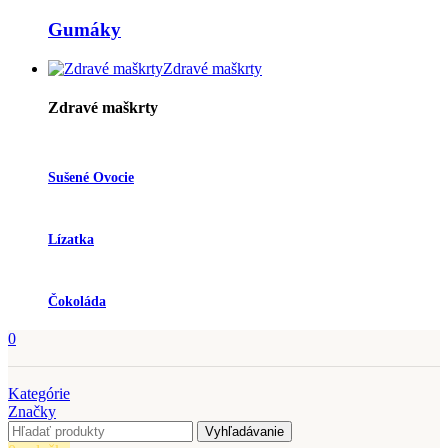
Gumáky
Zdravé maškrty
Zdravé maškrty
Sušené Ovocie
Lízatka
Čokoláda
0
Kategórie
Značky
Vyhľadávanie