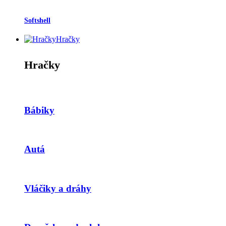
Softshell
Hračky
Hračky
Bábiky
Autá
Vláčiky a dráhy