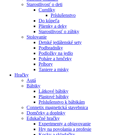
Starostlivosť o deti
Cumlíky
Príslušenstvo
Do kúpeľa
Plienky a deky
Starostlivosť o zúbky
Stolovanie
Detské jedálenské sety
Podbradníky
Podložky na jedlo
Poháre a hrnčeky
Príbory
Taniere a misky
Hračky
Autá
Bábiky
Látkové bábiky
Plastové bábiky
Príslušenstvo k bábikám
Connetix magnetická stavebnica
Domčeky a doplnky
Edukačné hračky
Experimenty a objavovanie
Hry na povolania a profesie
Kocky a skladačky