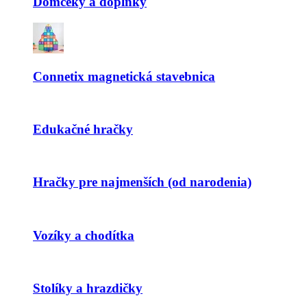
Domčeky a doplnky
Connetix magnetická stavebnica
Edukačné hračky
Hračky pre najmenších (od narodenia)
Vozíky a chodítka
Stolíky a hrazdičky