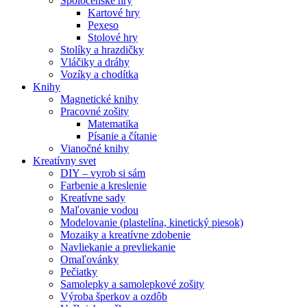
Spoločenské hry
Kartové hry
Pexeso
Stolové hry
Stolíky a hrazdičky
Vláčiky a dráhy
Vozíky a chodítka
Knihy
Magnetické knihy
Pracovné zošity
Matematika
Písanie a čítanie
Vianočné knihy
Kreatívny svet
DIY – vyrob si sám
Farbenie a kreslenie
Kreatívne sady
Maľovanie vodou
Modelovanie (plastelína, kinetický piesok)
Mozaiky a kreatívne zdobenie
Navliekanie a prevliekanie
Omaľovánky
Pečiatky
Samolepky a samolepkové zošity
Výroba šperkov a ozdôb