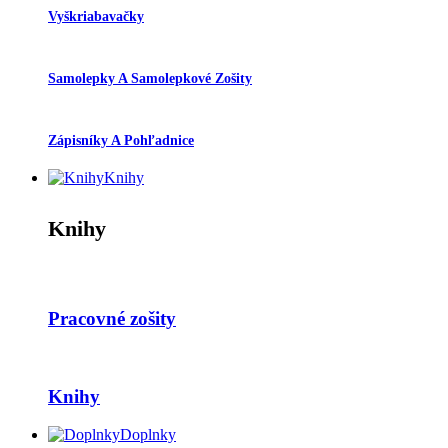
Vyškriabavačky
Samolepky A Samolepkové Zošity
Zápisníky A Pohľadnice
Knihy
Knihy
Pracovné zošity
Knihy
Doplnky