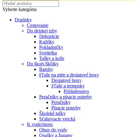
Vyberte kategóriu
Doplnky
Cestovanie
Do detskej izby
Dekorácie
Kufríky
Pokladničky
Svetielka
Tašky a koše
Do školy/škôlky
Batohy
Fľaše na pitie a desiatové boxy
Desiatové boxy
Fľaše a termosky
Príslušenstvo
Peračníky a písacie potreby
Peračníky
Písacie potreby
Školské tašky
Sťahovacie vrecká
K vode/moru
Obuv do vody
Osušky a župany