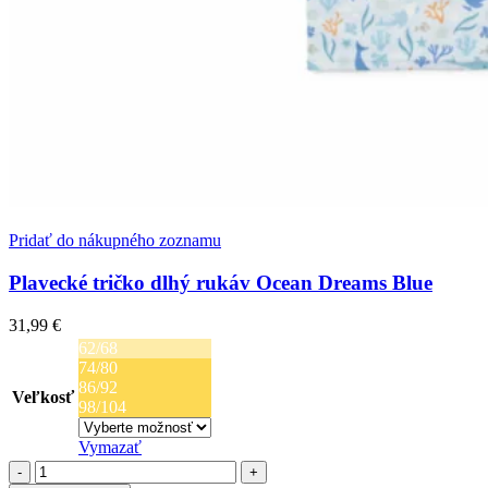
Pridať do nákupného zoznamu
Plavecké tričko dlhý rukáv Ocean Dreams Blue
31,99
€
62/68
74/80
86/92
Veľkosť
98/104
Vymazať
množstvo