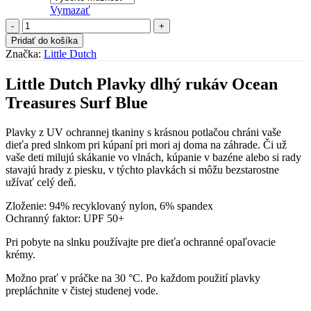
Vymazať
množstvo
Plavky
Pridať do košíka
dlhý
Značka:
Little Dutch
rukáv
Ocean
Little Dutch Plavky dlhý rukáv Ocean
Treasures
Surf
Treasures Surf Blue
Blue
Plavky z UV ochrannej tkaniny s krásnou potlačou chráni vaše
dieťa pred slnkom pri kúpaní pri mori aj doma na záhrade. Či už
vaše deti milujú skákanie vo vlnách, kúpanie v bazéne alebo si rady
stavajú hrady z piesku, v týchto plavkách si môžu bezstarostne
užívať celý deň.
Zloženie: 94% recyklovaný nylon, 6% spandex
Ochranný faktor: UPF 50+
Pri pobyte na slnku používajte pre dieťa ochranné opaľovacie
krémy.
Možno prať v práčke na 30 °C. Po každom použití plavky
prepláchnite v čistej studenej vode.