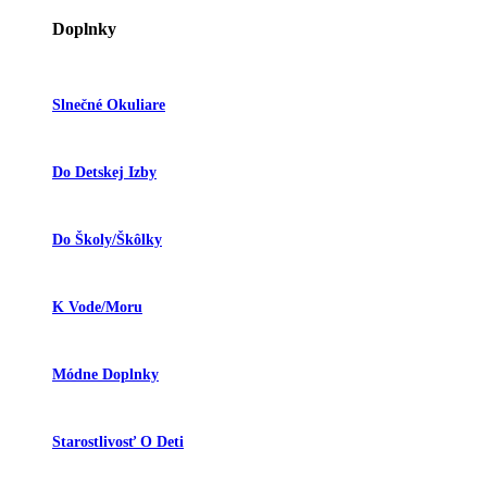
Doplnky
Slnečné Okuliare
Do Detskej Izby
Do Školy/škôlky
K Vode/moru
Módne Doplnky
Starostlivosť O Deti