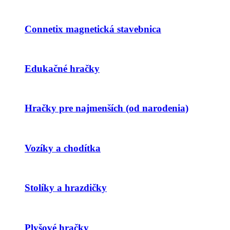
Connetix magnetická stavebnica
Edukačné hračky
Hračky pre najmenších (od narodenia)
Vozíky a chodítka
Stolíky a hrazdičky
Plyšové hračky