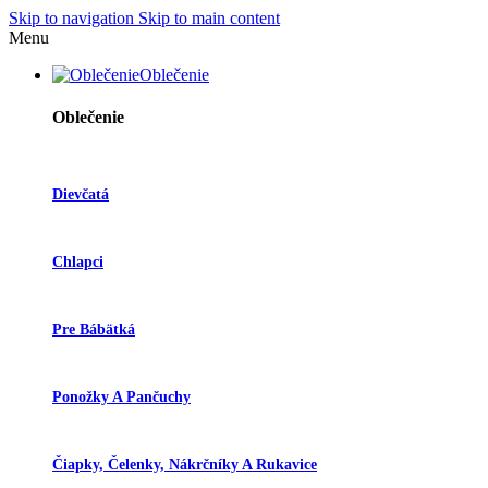
Skip to navigation
Skip to main content
Menu
Oblečenie
Oblečenie
Dievčatá
Chlapci
Pre Bábätká
Ponožky A Pančuchy
Čiapky, Čelenky, Nákrčníky A Rukavice