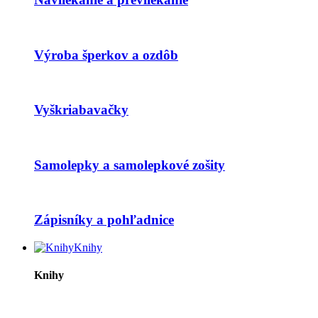
Výroba šperkov a ozdôb
Vyškriabavačky
Samolepky a samolepkové zošity
Zápisníky a pohľadnice
Knihy
Knihy