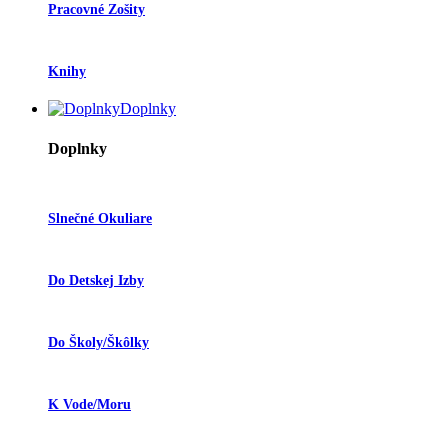
Pracovné Zošity
Knihy
Doplnky
Doplnky
Slnečné Okuliare
Do Detskej Izby
Do Školy/škôlky
K Vode/moru