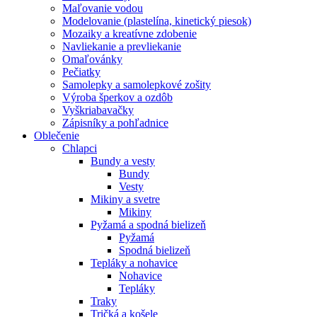
Maľovanie vodou
Modelovanie (plastelína, kinetický piesok)
Mozaiky a kreatívne zdobenie
Navliekanie a prevliekanie
Omaľovánky
Pečiatky
Samolepky a samolepkové zošity
Výroba šperkov a ozdôb
Vyškriabavačky
Zápisníky a pohľadnice
Oblečenie
Chlapci
Bundy a vesty
Bundy
Vesty
Mikiny a svetre
Mikiny
Pyžamá a spodná bielizeň
Pyžamá
Spodná bielizeň
Tepláky a nohavice
Nohavice
Tepláky
Traky
Tričká a košele