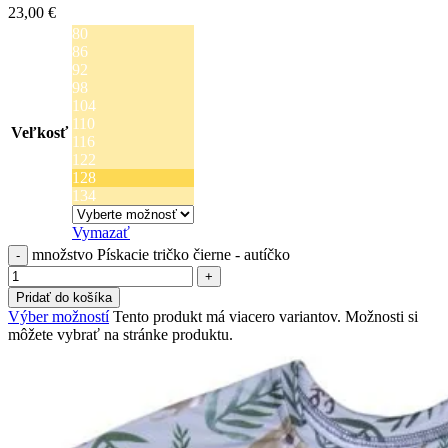
23,00
€
80
86
92
98
104
110
Veľkosť
116
122
128
134
Vymazať
množstvo Pískacie tričko čierne - autíčko
Pridať do košíka
Výber možností
Tento produkt má viacero variantov. Možnosti si
môžete vybrať na stránke produktu.