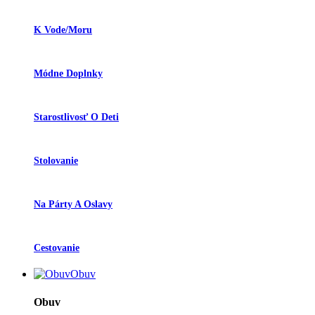
K Vode/moru
Módne Doplnky
Starostlivosť O Deti
Stolovanie
Na Párty A Oslavy
Cestovanie
Obuv
Obuv