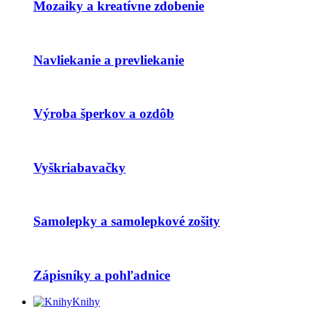
Mozaiky a kreatívne zdobenie
Navliekanie a prevliekanie
Výroba šperkov a ozdôb
Vyškriabavačky
Samolepky a samolepkové zošity
Zápisníky a pohľadnice
Knihy