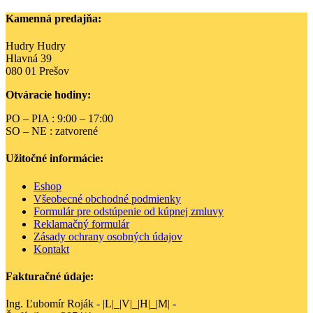
Kamenná predajňa:
Hudry Hudry
Hlavná 39
080 01 Prešov
Otváracie hodiny:
PO – PIA : 9:00 – 17:00
SO – NE : zatvorené
Užitočné informácie:
Eshop
Všeobecné obchodné podmienky
Formulár pre odstúpenie od kúpnej zmluvy
Reklamačný formulár
Zásady ochrany osobných údajov
Kontakt
Fakturačné údaje:
Ing. Ľubomír Roják - |L|_|V|_|H|_|M| -