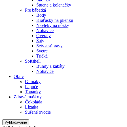
Štucne a kolenačky
Pre bábätká
Body
Kraťasky na plienku
Návleky na nôžky
Nohavice
Overaly
Šaty
Sety a súpravy
Svetre
Tričká
Softshell
Bundy a kabáty
Nohavice
Obuv
Gumáky
Papuče
Topánky
Zdravé maškrty
Čokoláda
Lízatka
Sušené ovocie
Vyhľadávanie