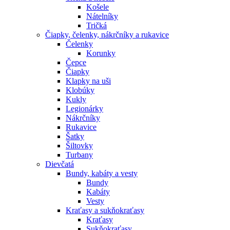
Košele
Nátelníky
Tričká
Čiapky, čelenky, nákrčníky a rukavice
Čelenky
Korunky
Čepce
Čiapky
Klapky na uši
Klobúky
Kukly
Legionárky
Nákrčníky
Rukavice
Šatky
Šiltovky
Turbany
Dievčatá
Bundy, kabáty a vesty
Bundy
Kabáty
Vesty
Kraťasy a sukňokraťasy
Kraťasy
Sukňokraťasy