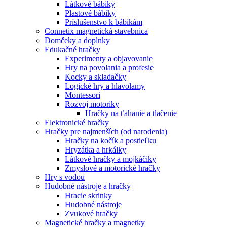
Látkové bábiky
Plastové bábiky
Príslušenstvo k bábikám
Connetix magnetická stavebnica
Domčeky a doplnky
Edukačné hračky
Experimenty a objavovanie
Hry na povolania a profesie
Kocky a skladačky
Logické hry a hlavolamy
Montessori
Rozvoj motoriky
Hračky na ťahanie a tlačenie
Elektronické hračky
Hračky pre najmenších (od narodenia)
Hračky na kočík a postieľku
Hryzátka a hrkálky
Látkové hračky a mojkáčiky
Zmyslové a motorické hračky
Hry s vodou
Hudobné nástroje a hračky
Hracie skrinky
Hudobné nástroje
Zvukové hračky
Magnetické hračky a magnetky