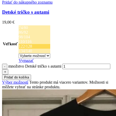
Pridať do nákupného zoznamu
Detské tričko s autami
19,00
€
74/80
86/92
98/104
110/116
Veľkosť
122/128
134/140
Vymazať
množstvo Detské tričko s autami
Pridať do košíka
Výber možností
Tento produkt má viacero variantov. Možnosti si
môžete vybrať na stránke produktu.