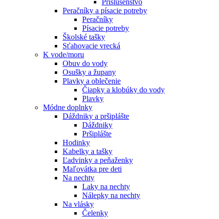
Príslušenstvo
Peračníky a písacie potreby
Peračníky
Písacie potreby
Školské tašky
Sťahovacie vrecká
K vode/moru
Obuv do vody
Osušky a župany
Plavky a oblečenie
Čiapky a klobúky do vody
Plavky
Módne doplnky
Dáždniky a pršiplášte
Dáždniky
Pršiplášte
Hodinky
Kabelky a tašky
Ľadvinky a peňaženky
Maľovátka pre deti
Na nechty
Laky na nechty
Nálepky na nechty
Na vlásky
Čelenky