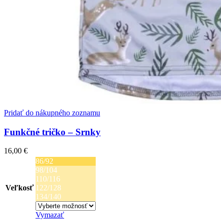
Pridať do nákupného zoznamu
Funkčné tričko – Srnky
16,00
€
86/92
98/104
110/116
Veľkosť
122/128
134/140
Vymazať