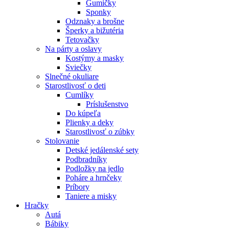
Gumičky
Sponky
Odznaky a brošne
Šperky a bižutéria
Tetovačky
Na párty a oslavy
Kostýmy a masky
Sviečky
Slnečné okuliare
Starostlivosť o deti
Cumlíky
Príslušenstvo
Do kúpeľa
Plienky a deky
Starostlivosť o zúbky
Stolovanie
Detské jedálenské sety
Podbradníky
Podložky na jedlo
Poháre a hrnčeky
Príbory
Taniere a misky
Hračky
Autá
Bábiky