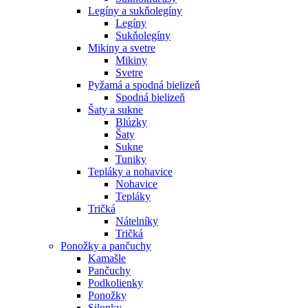
Legíny a sukňolegíny
Legíny
Sukňolegíny
Mikiny a svetre
Mikiny
Svetre
Pyžamá a spodná bielizeň
Spodná bielizeň
Šaty a sukne
Blúzky
Šaty
Sukne
Tuniky
Tepláky a nohavice
Nohavice
Tepláky
Tričká
Nátelníky
Tričká
Ponožky a pančuchy
Kamašle
Pančuchy
Podkolienky
Ponožky
Silonky