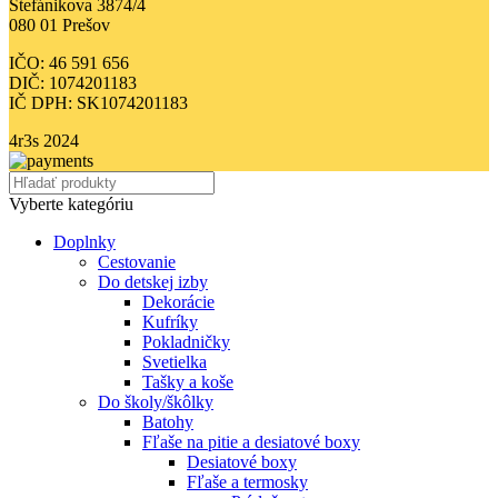
Štefánikova 3874/4
080 01 Prešov
IČO: 46 591 656
DIČ: 1074201183
IČ DPH: SK1074201183
4r3s
2024
Vyberte kategóriu
Doplnky
Cestovanie
Do detskej izby
Dekorácie
Kufríky
Pokladničky
Svetielka
Tašky a koše
Do školy/škôlky
Batohy
Fľaše na pitie a desiatové boxy
Desiatové boxy
Fľaše a termosky