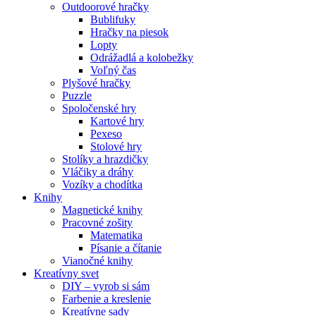
Outdoorové hračky
Bublifuky
Hračky na piesok
Lopty
Odrážadlá a kolobežky
Voľný čas
Plyšové hračky
Puzzle
Spoločenské hry
Kartové hry
Pexeso
Stolové hry
Stolíky a hrazdičky
Vláčiky a dráhy
Vozíky a chodítka
Knihy
Magnetické knihy
Pracovné zošity
Matematika
Písanie a čítanie
Vianočné knihy
Kreatívny svet
DIY – vyrob si sám
Farbenie a kreslenie
Kreatívne sady