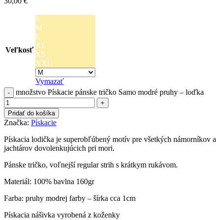
30,00
€
S
M
L
XL
Veľkosť
XS
XXL
Vymazať
množstvo Pískacie pánske tričko Samo modré pruhy – loďka
Pridať do košíka
Značka:
Pískacie
Pískacia lodička je superobľúbený motív pre všetkých námorníkov a
jachtárov dovolenkujúcich pri mori.
Pánske tričko, voľnejší regular strih s krátkym rukávom.
Materiál: 100% bavlna 160gr
Farba: pruhy modrej farby – šírka cca 1cm
Pískacia nášivka vyrobená z koženky