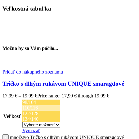
Veľkostná tabuľka
Možno by sa Vám páčilo...
Pridať do nákupného zoznamu
Tričko s dlhým rukávom UNIQUE smaragdové
17,99
€
–
19,99
€
Price range: 17,99 € through 19,99 €
98/104
110/116
122/128
Veľkosť
134/140
Vymazať
množstvo Tričko s dlhým rukávom UNIQUE smaragdové