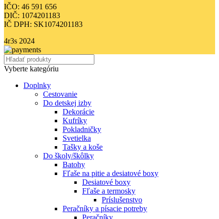
IČO: 46 591 656
DIČ: 1074201183
IČ DPH: SK1074201183
4r3s
2024
Vyberte kategóriu
Doplnky
Cestovanie
Do detskej izby
Dekorácie
Kufríky
Pokladničky
Svetielka
Tašky a koše
Do školy/škôlky
Batohy
Fľaše na pitie a desiatové boxy
Desiatové boxy
Fľaše a termosky
Príslušenstvo
Peračníky a písacie potreby
Peračníky