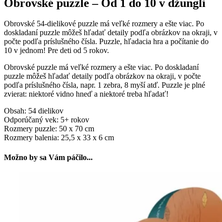
Obrovské puzzle – Od 1 do 10 v džungli
Obrovské 54-dielikové puzzle má veľké rozmery a ešte viac. Po
doskladaní puzzle môžeš hľadať detaily podľa obrázkov na okraji, v
počte podľa príslušného čísla. Puzzle, hľadacia hra a počítanie do
10 v jednom! Pre deti od 5 rokov.
Obrovské puzzle má veľké rozmery a ešte viac. Po doskladaní
puzzle môžeš hľadať detaily podľa obrázkov na okraji, v počte
podľa príslušného čísla, napr. 1 zebra, 8 myší atď. Puzzle je plné
zvierat: niektoré vidno hneď a niektoré treba hľadať!
Obsah: 54 dielikov
Odporúčaný vek: 5+ rokov
Rozmery puzzle: 50 x 70 cm
Rozmery balenia: 25,5 x 33 x 6 cm
Možno by sa Vám páčilo...