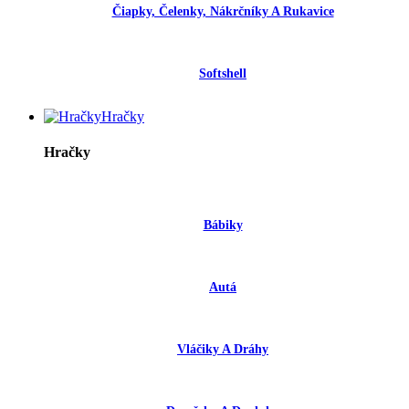
Čiapky, Čelenky, Nákrčníky A Rukavice
Softshell
Hračky
Hračky
Bábiky
Autá
Vláčiky A Dráhy