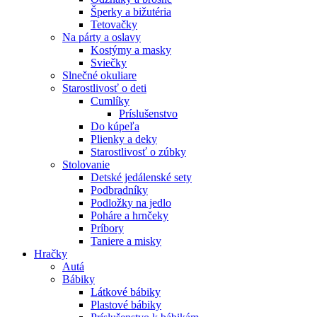
Šperky a bižutéria
Tetovačky
Na párty a oslavy
Kostýmy a masky
Sviečky
Slnečné okuliare
Starostlivosť o deti
Cumlíky
Príslušenstvo
Do kúpeľa
Plienky a deky
Starostlivosť o zúbky
Stolovanie
Detské jedálenské sety
Podbradníky
Podložky na jedlo
Poháre a hrnčeky
Príbory
Taniere a misky
Hračky
Autá
Bábiky
Látkové bábiky
Plastové bábiky