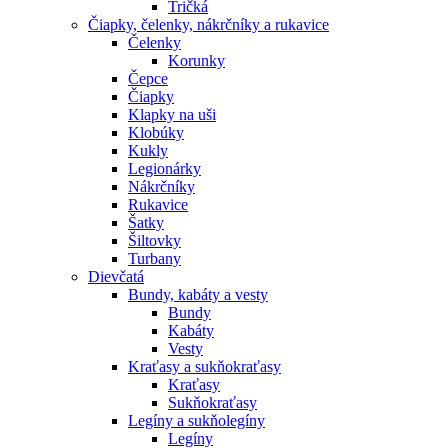
Tričká
Čiapky, čelenky, nákrčníky a rukavice
Čelenky
Korunky
Čepce
Čiapky
Klapky na uši
Klobúky
Kukly
Legionárky
Nákrčníky
Rukavice
Šatky
Šiltovky
Turbany
Dievčatá
Bundy, kabáty a vesty
Bundy
Kabáty
Vesty
Kraťasy a sukňokraťasy
Kraťasy
Sukňokraťasy
Legíny a sukňolegíny
Legíny