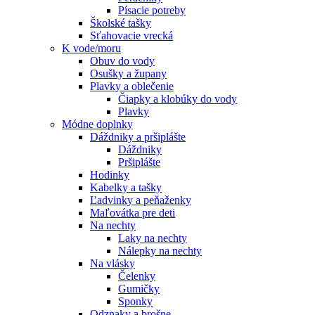
Písacie potreby
Školské tašky
Sťahovacie vrecká
K vode/moru
Obuv do vody
Osušky a župany
Plavky a oblečenie
Čiapky a klobúky do vody
Plavky
Módne doplnky
Dáždniky a pršiplášte
Dáždniky
Pršiplášte
Hodinky
Kabelky a tašky
Ľadvinky a peňaženky
Maľovátka pre deti
Na nechty
Laky na nechty
Nálepky na nechty
Na vlásky
Čelenky
Gumičky
Sponky
Odznaky a brošne