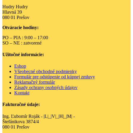
Hudry Hudry
Hlavná 39
080 01 Prešov
Otváracie hodiny:
PO – PIA : 9:00 – 17:00
SO – NE : zatvorené
Užitočné informácie:
Eshop
Všeobecné obchodné podmienky
Formulár pre odstúpenie od kúpnej zmluvy
Reklamačný formulár
Zásady ochrany osobných údajov
Kontakt
Fakturačné údaje:
Ing. Ľubomír Roják - |L|_|V|_|H|_|M| -
Štefánikova 3874/4
080 01 Prešov