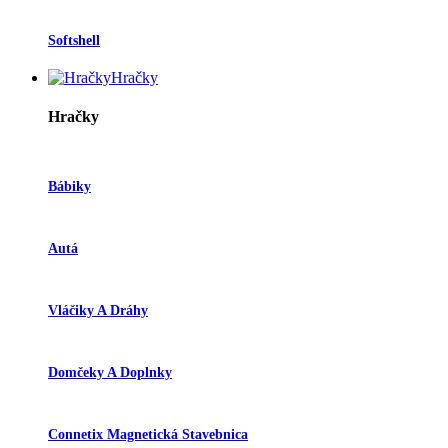
Softshell
Hračky
Hračky
Bábiky
Autá
Vláčiky A Dráhy
Domčeky A Doplnky
Connetix Magnetická Stavebnica