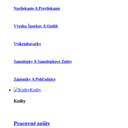
Navliekanie A Prevliekanie
Výroba Šperkov A Ozdôb
Vyškriabavačky
Samolepky A Samolepkové Zošity
Zápisníky A Pohľadnice
Knihy
Knihy
Pracovné zošity