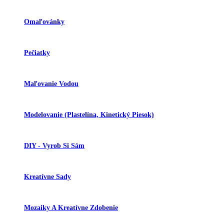
Omaľovánky
Pečiatky
Maľovanie Vodou
Modelovanie (plastelína, Kinetický Piesok)
DIY - Vyrob Si Sám
Kreatívne Sady
Mozaiky A Kreatívne Zdobenie