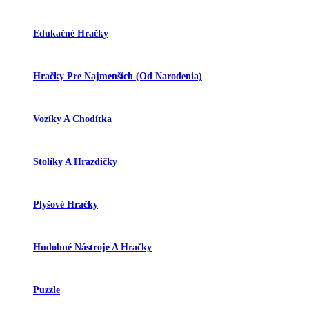
Edukačné Hračky
Hračky Pre Najmenších (od Narodenia)
Vozíky A Chodítka
Stolíky A Hrazdičky
Plyšové Hračky
Hudobné Nástroje A Hračky
Puzzle