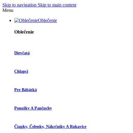
Skip to navigation
Skip to main content
Menu
Oblečenie
Oblečenie
Dievčatá
Chlapci
Pre Bábätká
Ponožky A Pančuchy
Čiapky, Čelenky, Nákrčníky A Rukavice