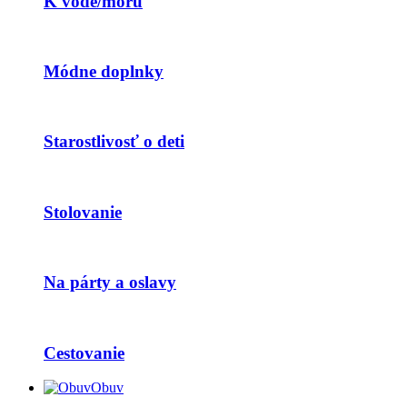
K vode/moru
Módne doplnky
Starostlivosť o deti
Stolovanie
Na párty a oslavy
Cestovanie
Obuv