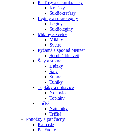
Kraťasy a sukňokraťasy
Kraťasy
Sukňokraťasy
Legíny a sukňolegíny
Legíny
Sukňolegíny
Mikiny a svetre
Mikiny
Svetre
Pyžamá a spodná bielizeň
Spodná bielizeň
Šaty a sukne
Blúzky
Šaty
Sukne
Tuniky
Tepláky a nohavice
Nohavice
Tepláky
Tričká
Nátelníky
Tričká
Ponožky a pančuchy
Kamašle
Pančuchy