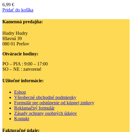
6,99
€
Pridať do košíka
Kamenná predajňa:
Hudry Hudry
Hlavná 39
080 01 Prešov
Otváracie hodiny:
PO – PIA : 9:00 – 17:00
SO – NE : zatvorené
Užitočné informácie:
Eshop
Všeobecné obchodné podmienky
Formulár pre odstúpenie od kúpnej zmluvy
Reklamačný formulár
Zásady ochrany osobných údajov
Kontakt
Fakturačné údaje: