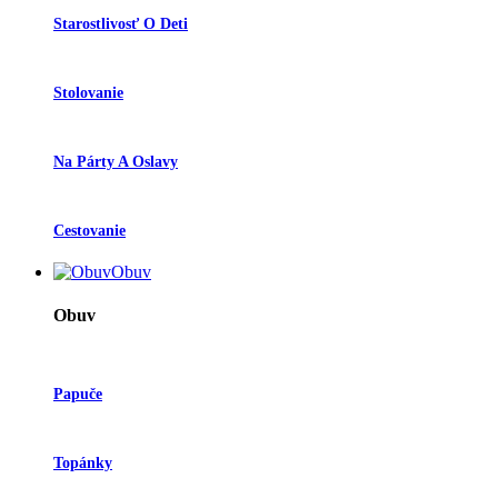
Starostlivosť O Deti
Stolovanie
Na Párty A Oslavy
Cestovanie
Obuv
Obuv
Papuče
Topánky