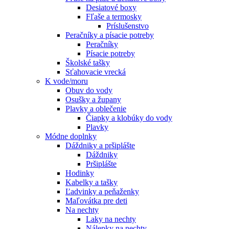
Desiatové boxy
Fľaše a termosky
Príslušenstvo
Peračníky a písacie potreby
Peračníky
Písacie potreby
Školské tašky
Sťahovacie vrecká
K vode/moru
Obuv do vody
Osušky a župany
Plavky a oblečenie
Čiapky a klobúky do vody
Plavky
Módne doplnky
Dáždniky a pršiplášte
Dáždniky
Pršiplášte
Hodinky
Kabelky a tašky
Ľadvinky a peňaženky
Maľovátka pre deti
Na nechty
Laky na nechty
Nálepky na nechty