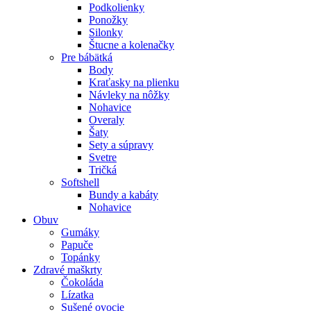
Podkolienky
Ponožky
Silonky
Štucne a kolenačky
Pre bábätká
Body
Kraťasky na plienku
Návleky na nôžky
Nohavice
Overaly
Šaty
Sety a súpravy
Svetre
Tričká
Softshell
Bundy a kabáty
Nohavice
Obuv
Gumáky
Papuče
Topánky
Zdravé maškrty
Čokoláda
Lízatka
Sušené ovocie