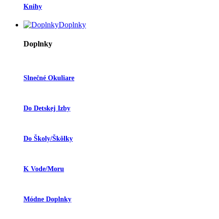
Knihy
Doplnky
Doplnky
Slnečné Okuliare
Do Detskej Izby
Do Školy/škôlky
K Vode/moru
Módne Doplnky