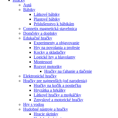
Hračky
Autá
Bábiky
Látkové bábiky
Plastové bábiky
Príslušenstvo k bábikám
Connetix magnetická stavebnica
Domčeky a doplnky
Edukačné hračky
Experimenty a objavovanie
Hry na povolania a profesie
Kocky a skladačky
Logické hry a hlavolamy
Montessori
Rozvoj motoriky
Hračky na ťahanie a tlačenie
Elektronické hračky
Hračky pre najmenších (od narodenia)
Hračky na kočík a postieľku
Hryzátka a hrkálky
Látkové hračky a mojkáčiky
Zmyslové a motorické hračky
Hry s vodou
Hudobné nástroje a hračky
Hracie skrinky