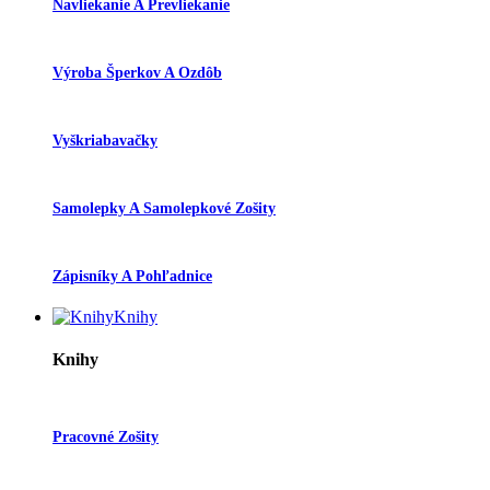
Navliekanie A Prevliekanie
Výroba Šperkov A Ozdôb
Vyškriabavačky
Samolepky A Samolepkové Zošity
Zápisníky A Pohľadnice
Knihy
Knihy
Pracovné Zošity