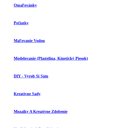
Omaľovánky
Pečiatky
Maľovanie Vodou
Modelovanie (plastelína, Kinetický Piesok)
DIY - Vyrob Si Sám
Kreatívne Sady
Mozaiky A Kreatívne Zdobenie