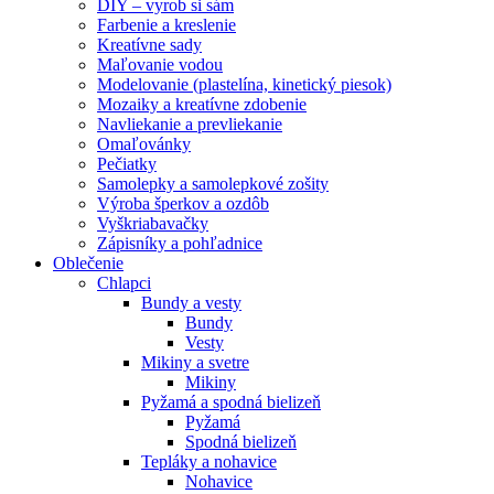
DIY – vyrob si sám
Farbenie a kreslenie
Kreatívne sady
Maľovanie vodou
Modelovanie (plastelína, kinetický piesok)
Mozaiky a kreatívne zdobenie
Navliekanie a prevliekanie
Omaľovánky
Pečiatky
Samolepky a samolepkové zošity
Výroba šperkov a ozdôb
Vyškriabavačky
Zápisníky a pohľadnice
Oblečenie
Chlapci
Bundy a vesty
Bundy
Vesty
Mikiny a svetre
Mikiny
Pyžamá a spodná bielizeň
Pyžamá
Spodná bielizeň
Tepláky a nohavice
Nohavice