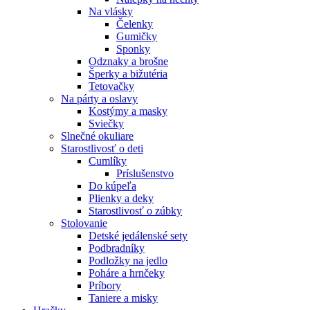
Na vlásky
Čelenky
Gumičky
Sponky
Odznaky a brošne
Šperky a bižutéria
Tetovačky
Na párty a oslavy
Kostýmy a masky
Sviečky
Slnečné okuliare
Starostlivosť o deti
Cumlíky
Príslušenstvo
Do kúpeľa
Plienky a deky
Starostlivosť o zúbky
Stolovanie
Detské jedálenské sety
Podbradníky
Podložky na jedlo
Poháre a hrnčeky
Príbory
Taniere a misky