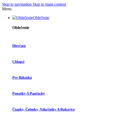
Skip to navigation
Skip to main content
Menu
Oblečenie
Oblečenie
Dievčatá
Chlapci
Pre Bábätká
Ponožky A Pančuchy
Čiapky, Čelenky, Nákrčníky A Rukavice