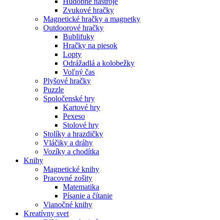
Hudobné nástroje
Zvukové hračky
Magnetické hračky a magnetky
Outdoorové hračky
Bublifuky
Hračky na piesok
Lopty
Odrážadlá a kolobežky
Voľný čas
Plyšové hračky
Puzzle
Spoločenské hry
Kartové hry
Pexeso
Stolové hry
Stolíky a hrazdičky
Vláčiky a dráhy
Vozíky a chodítka
Knihy
Magnetické knihy
Pracovné zošity
Matematika
Písanie a čítanie
Vianočné knihy
Kreatívny svet