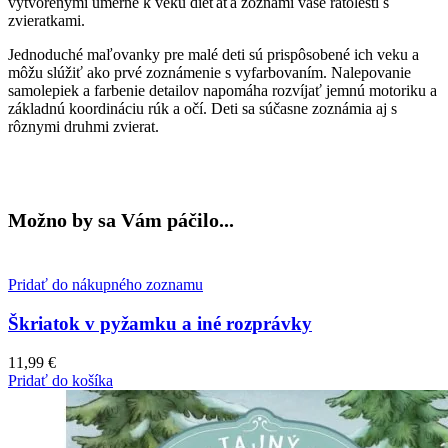
vytvorenými úmerne k veku dieťaťa zoznámi vaše ratolesti s
zvieratkami.
Jednoduché maľovanky pre malé deti sú prispôsobené ich veku a
môžu slúžiť ako prvé zoznámenie s vyfarbovaním. Nalepovanie
samolepiek a farbenie detailov napomáha rozvíjať jemnú motoriku a
základnú koordináciu rúk a očí. Deti sa súčasne zoznámia aj s
rôznymi druhmi zvierat.
Možno by sa Vám páčilo...
Pridať do nákupného zoznamu
Škriatok v pyžamku a iné rozprávky
11,99
€
Pridať do košíka