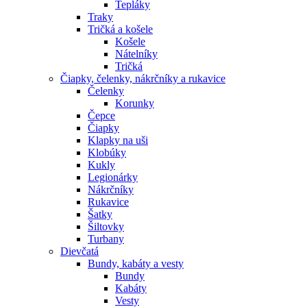
Tepláky
Traky
Tričká a košele
Košele
Nátelníky
Tričká
Čiapky, čelenky, nákrčníky a rukavice
Čelenky
Korunky
Čepce
Čiapky
Klapky na uši
Klobúky
Kukly
Legionárky
Nákrčníky
Rukavice
Šatky
Šiltovky
Turbany
Dievčatá
Bundy, kabáty a vesty
Bundy
Kabáty
Vesty