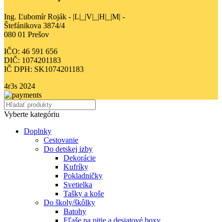
Ing. Ľubomír Roják - |L|_|V|_|H|_|M| -
Štefánikova 3874/4
080 01 Prešov
IČO: 46 591 656
DIČ: 1074201183
IČ DPH: SK1074201183
4r3s
2024
Vyberte kategóriu
Doplnky
Cestovanie
Do detskej izby
Dekorácie
Kufríky
Pokladničky
Svetielka
Tašky a koše
Do školy/škôlky
Batohy
Fľaše na pitie a desiatové boxy