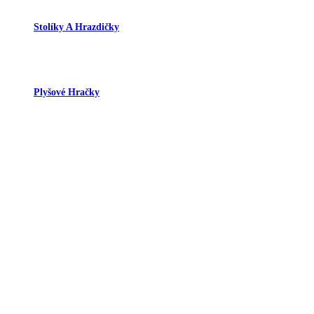
Stolíky A Hrazdičky
Plyšové Hračky
Hudobné Nástroje A Hračky
Puzzle
Spoločenské Hry