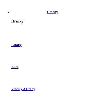
Hračky
Hračky
Bábiky
Autá
Vláčiky A Dráhy