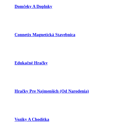
Domčeky A Doplnky
Connetix Magnetická Stavebnica
Edukačné Hračky
Hračky Pre Najmenších (od Narodenia)
Vozíky A Chodítka