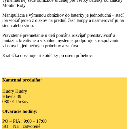
vymeniteľnej sade obrázkov určenej pre všetky baterky od značky
Moulin Roty.
Manipulácia s výmenou obrázkov do baterky je jednoduchá – stačí
iba vložiť jeden z diskov na prednú časť lampy a nasmerovať ju na
stenu alebo strop.
Pravidelné premietanie u detí pomáha rozvíjať predstavivosť a
fantáziu, kreatívne a vizuálne myslenie, podporuje k rozprávaniu
vlastných, jedinečných príbehov a zabáva.
Krabička obsahuje tri kotúčiky po osem príbehov.
Kamenná predajňa:
Hudry Hudry
Hlavná 39
080 01 Prešov
Otváracie hodiny:
PO – PIA : 9:00 – 17:00
SO – NE : zatvorené