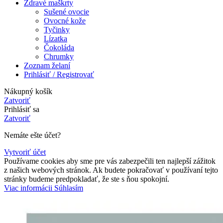
Zdravé maškrty
Sušené ovocie
Ovocné kože
Tyčinky
Lízatka
Čokoláda
Chrumky
Zoznam želaní
Prihlásiť / Registrovať
Nákupný košík
Zatvoriť
Prihlásiť sa
Zatvoriť
Nemáte ešte účet?
Vytvoriť účet
Používame cookies aby sme pre vás zabezpečili ten najlepší zážitok
z našich webových stránok. Ak budete pokračovať v používaní tejto
stránky budeme predpokladať, že ste s ňou spokojní.
Viac
Viac informácii
Súhlasím
informácii