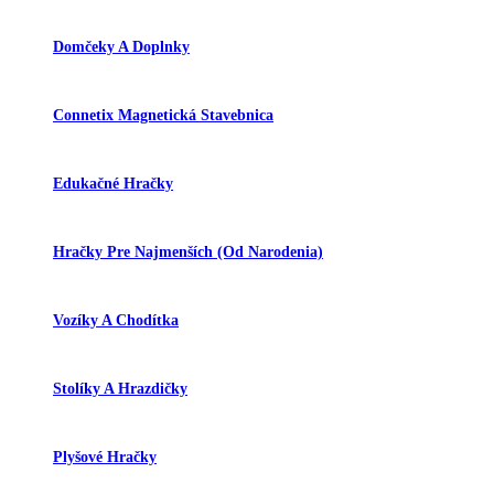
Domčeky A Doplnky
Connetix Magnetická Stavebnica
Edukačné Hračky
Hračky Pre Najmenších (od Narodenia)
Vozíky A Chodítka
Stolíky A Hrazdičky
Plyšové Hračky