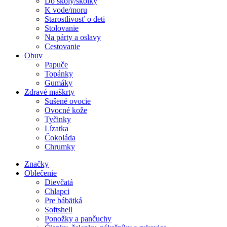
Do školy/škôlky
K vode/moru
Starostlivosť o deti
Stolovanie
Na párty a oslavy
Cestovanie
Obuv
Papuče
Topánky
Gumáky
Zdravé maškrty
Sušené ovocie
Ovocné kože
Tyčinky
Lízatka
Čokoláda
Chrumky
Značky
Oblečenie
Dievčatá
Chlapci
Pre bábätká
Softshell
Ponožky a pančuchy