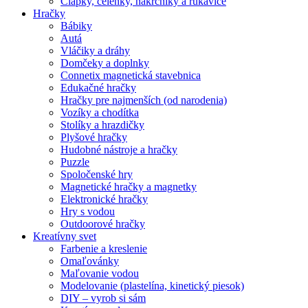
Čiapky, čelenky, nákrčníky a rukavice
Hračky
Bábiky
Autá
Vláčiky a dráhy
Domčeky a doplnky
Connetix magnetická stavebnica
Edukačné hračky
Hračky pre najmenších (od narodenia)
Vozíky a chodítka
Stolíky a hrazdičky
Plyšové hračky
Hudobné nástroje a hračky
Puzzle
Spoločenské hry
Magnetické hračky a magnetky
Elektronické hračky
Hry s vodou
Outdoorové hračky
Kreatívny svet
Farbenie a kreslenie
Omaľovánky
Maľovanie vodou
Modelovanie (plastelína, kinetický piesok)
DIY – vyrob si sám