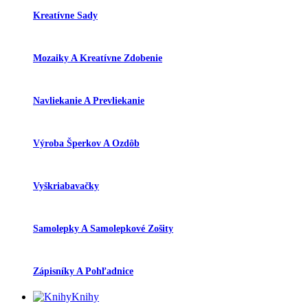
Kreatívne Sady
Mozaiky A Kreatívne Zdobenie
Navliekanie A Prevliekanie
Výroba Šperkov A Ozdôb
Vyškriabavačky
Samolepky A Samolepkové Zošity
Zápisníky A Pohľadnice
Knihy