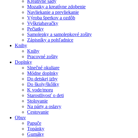
Kreatívne sady
Mozaiky a kreatívne zdobenie
Navliekanie a prevliekanie
Výroba šperkov a ozdôb
Vyškriabavačky
Pečiatky
Samolepky a samolepkové zošity
Zápisníky a pohľadnice
Knihy
Knihy
Pracovné zošity
Doplnky
Slnečné okuliare
Módne doplnky
Do detskej izby
Do školy/škôlky
K vode/moru
Starostlivosť o deti
Stolovanie
Na párty a oslavy
Cestovanie
Obuv
Papuče
Topánky
Gumáky