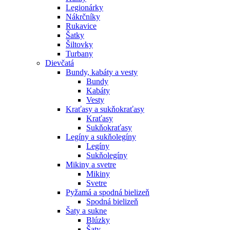
Legionárky
Nákrčníky
Rukavice
Šatky
Šiltovky
Turbany
Dievčatá
Bundy, kabáty a vesty
Bundy
Kabáty
Vesty
Kraťasy a sukňokraťasy
Kraťasy
Sukňokraťasy
Legíny a sukňolegíny
Legíny
Sukňolegíny
Mikiny a svetre
Mikiny
Svetre
Pyžamá a spodná bielizeň
Spodná bielizeň
Šaty a sukne
Blúzky
Šaty