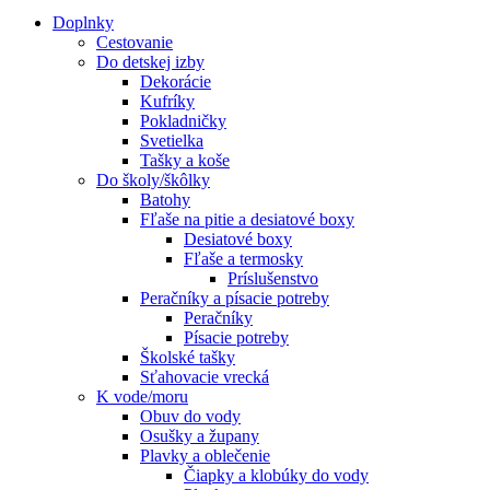
Doplnky
Cestovanie
Do detskej izby
Dekorácie
Kufríky
Pokladničky
Svetielka
Tašky a koše
Do školy/škôlky
Batohy
Fľaše na pitie a desiatové boxy
Desiatové boxy
Fľaše a termosky
Príslušenstvo
Peračníky a písacie potreby
Peračníky
Písacie potreby
Školské tašky
Sťahovacie vrecká
K vode/moru
Obuv do vody
Osušky a župany
Plavky a oblečenie
Čiapky a klobúky do vody