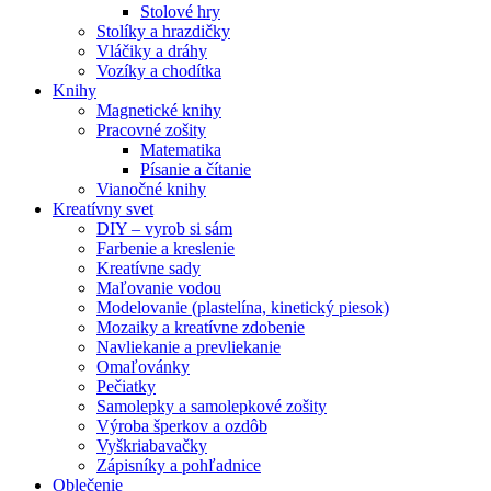
Stolové hry
Stolíky a hrazdičky
Vláčiky a dráhy
Vozíky a chodítka
Knihy
Magnetické knihy
Pracovné zošity
Matematika
Písanie a čítanie
Vianočné knihy
Kreatívny svet
DIY – vyrob si sám
Farbenie a kreslenie
Kreatívne sady
Maľovanie vodou
Modelovanie (plastelína, kinetický piesok)
Mozaiky a kreatívne zdobenie
Navliekanie a prevliekanie
Omaľovánky
Pečiatky
Samolepky a samolepkové zošity
Výroba šperkov a ozdôb
Vyškriabavačky
Zápisníky a pohľadnice
Oblečenie