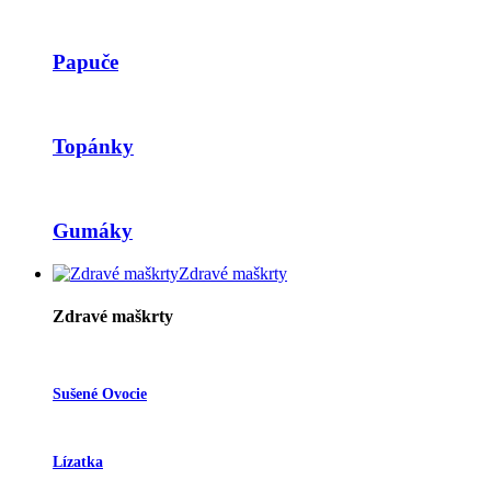
Papuče
Topánky
Gumáky
Zdravé maškrty
Zdravé maškrty
Sušené Ovocie
Lízatka