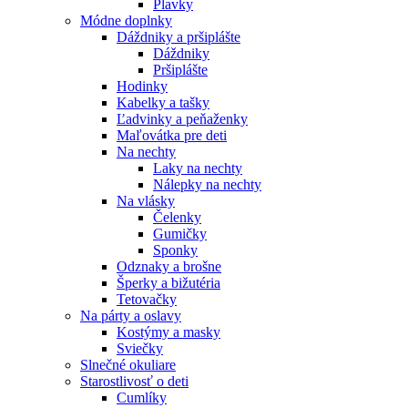
Plavky
Módne doplnky
Dáždniky a pršiplášte
Dáždniky
Pršiplášte
Hodinky
Kabelky a tašky
Ľadvinky a peňaženky
Maľovátka pre deti
Na nechty
Laky na nechty
Nálepky na nechty
Na vlásky
Čelenky
Gumičky
Sponky
Odznaky a brošne
Šperky a bižutéria
Tetovačky
Na párty a oslavy
Kostýmy a masky
Sviečky
Slnečné okuliare
Starostlivosť o deti
Cumlíky