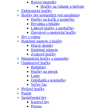
Rozvoj motoriky
Hračky na ťahanie a tlačenie
Elektronické hračky
Hračky pre najmenších (od narodenia)
Hračky na kočík a postieľku
Hryzátka a hrkálky
Látkové hračky a mojkáčiky
Zmyslové a motorické hračky
Hry s vodou
Hudobné nástroje a hračky
Hracie skrinky
Hudobné nástroje
Zvukové hračky
Magnetické hračky a magnetky
Outdoorové hračky
Bublifuky
Hračky na piesok
Lopty
Odrážadlá a kolobežky
Voľný čas
Plyšové hračky
Puzzle
Spoločenské hry
Kartové hry
Pexeso