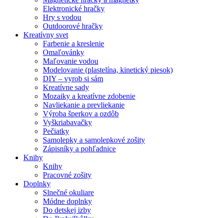
Elektronické hračky
Hry s vodou
Outdoorové hračky
Kreatívny svet
Farbenie a kreslenie
Omaľovánky
Maľovanie vodou
Modelovanie (plastelína, kinetický piesok)
DIY – vyrob si sám
Kreatívne sady
Mozaiky a kreatívne zdobenie
Navliekanie a prevliekanie
Výroba šperkov a ozdôb
Vyškriabavačky
Pečiatky
Samolepky a samolepkové zošity
Zápisníky a pohľadnice
Knihy
Knihy
Pracovné zošity
Doplnky
Slnečné okuliare
Módne doplnky
Do detskej izby