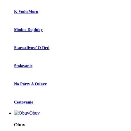
K Vode/moru
Módne Doplnky
Starostlivosť O Deti
Stolovanie
Na Párty A Oslavy
Cestovanie
Obuv
Obuv