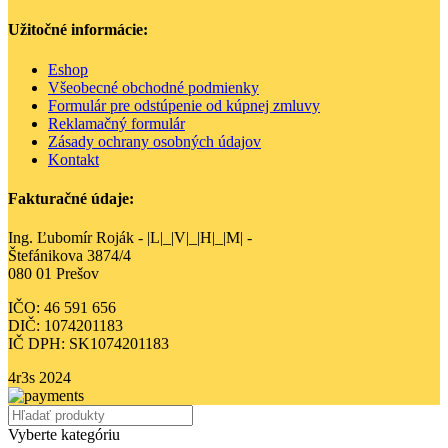
Užitočné informácie:
Eshop
Všeobecné obchodné podmienky
Formulár pre odstúpenie od kúpnej zmluvy
Reklamačný formulár
Zásady ochrany osobných údajov
Kontakt
Fakturačné údaje:
Ing. Ľubomír Roják - |L|_|V|_|H|_|M| -
Štefánikova 3874/4
080 01 Prešov
IČO: 46 591 656
DIČ: 1074201183
IČ DPH: SK1074201183
4r3s
2024
Vyberte kategóriu