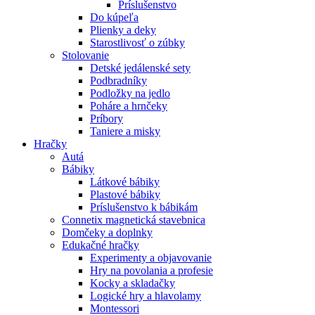
Príslušenstvo
Do kúpeľa
Plienky a deky
Starostlivosť o zúbky
Stolovanie
Detské jedálenské sety
Podbradníky
Podložky na jedlo
Poháre a hrnčeky
Príbory
Taniere a misky
Hračky
Autá
Bábiky
Látkové bábiky
Plastové bábiky
Príslušenstvo k bábikám
Connetix magnetická stavebnica
Domčeky a doplnky
Edukačné hračky
Experimenty a objavovanie
Hry na povolania a profesie
Kocky a skladačky
Logické hry a hlavolamy
Montessori