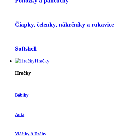
Ponožky a pančuchy
Čiapky, čelenky, nákrčníky a rukavice
Softshell
Hračky
Hračky
Bábiky
Autá
Vláčiky A Dráhy