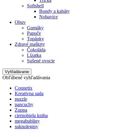
Tričká
Softshell
Bundy a kabáty
Nohavice
Obuv
Gumáky
Papuče
Topánky
Zdravé maškrty
Čokoláda
Lízatka
Sušené ovocie
Vyhľadávanie
Obľúbené vyhľadávania
Connetix
Kreativna sada
puzzle
pancuchy
Zuppa
ciernobiela kniha
megabubliny
suknoleginy