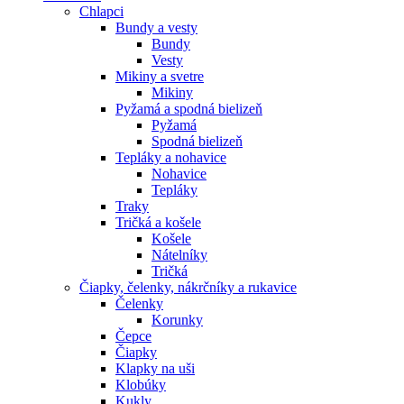
Chlapci
Bundy a vesty
Bundy
Vesty
Mikiny a svetre
Mikiny
Pyžamá a spodná bielizeň
Pyžamá
Spodná bielizeň
Tepláky a nohavice
Nohavice
Tepláky
Traky
Tričká a košele
Košele
Nátelníky
Tričká
Čiapky, čelenky, nákrčníky a rukavice
Čelenky
Korunky
Čepce
Čiapky
Klapky na uši
Klobúky
Kukly