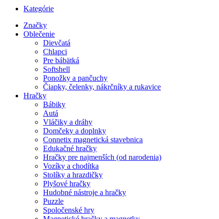
Kategórie
Značky
Oblečenie
Dievčatá
Chlapci
Pre bábätká
Softshell
Ponožky a pančuchy
Čiapky, čelenky, nákrčníky a rukavice
Hračky
Bábiky
Autá
Vláčiky a dráhy
Domčeky a doplnky
Connetix magnetická stavebnica
Edukačné hračky
Hračky pre najmenších (od narodenia)
Vozíky a chodítka
Stolíky a hrazdičky
Plyšové hračky
Hudobné nástroje a hračky
Puzzle
Spoločenské hry
Magnetické hračky a magnetky