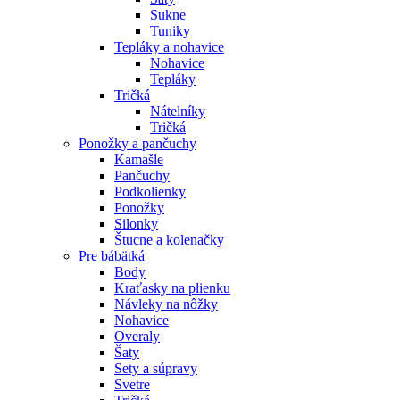
Sukne
Tuniky
Tepláky a nohavice
Nohavice
Tepláky
Tričká
Nátelníky
Tričká
Ponožky a pančuchy
Kamašle
Pančuchy
Podkolienky
Ponožky
Silonky
Štucne a kolenačky
Pre bábätká
Body
Kraťasky na plienku
Návleky na nôžky
Nohavice
Overaly
Šaty
Sety a súpravy
Svetre