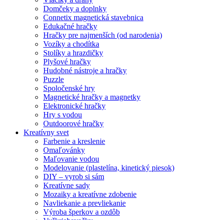
Domčeky a doplnky
Connetix magnetická stavebnica
Edukačné hračky
Hračky pre najmenších (od narodenia)
Vozíky a chodítka
Stolíky a hrazdičky
Plyšové hračky
Hudobné nástroje a hračky
Puzzle
Spoločenské hry
Magnetické hračky a magnetky
Elektronické hračky
Hry s vodou
Outdoorové hračky
Kreatívny svet
Farbenie a kreslenie
Omaľovánky
Maľovanie vodou
Modelovanie (plastelína, kinetický piesok)
DIY – vyrob si sám
Kreatívne sady
Mozaiky a kreatívne zdobenie
Navliekanie a prevliekanie
Výroba šperkov a ozdôb