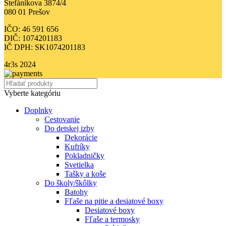
Štefánikova 3874/4
080 01 Prešov
IČO: 46 591 656
DIČ: 1074201183
IČ DPH: SK1074201183
4r3s
2024
Vyberte kategóriu
Doplnky
Cestovanie
Do detskej izby
Dekorácie
Kufríky
Pokladničky
Svetielka
Tašky a koše
Do školy/škôlky
Batohy
Fľaše na pitie a desiatové boxy
Desiatové boxy
Fľaše a termosky