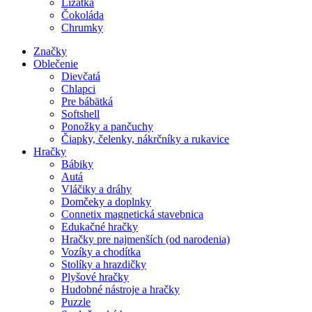
Lízatka
Čokoláda
Chrumky
Značky
Oblečenie
Dievčatá
Chlapci
Pre bábätká
Softshell
Ponožky a pančuchy
Čiapky, čelenky, nákrčníky a rukavice
Hračky
Bábiky
Autá
Vláčiky a dráhy
Domčeky a doplnky
Connetix magnetická stavebnica
Edukačné hračky
Hračky pre najmenších (od narodenia)
Vozíky a chodítka
Stolíky a hrazdičky
Plyšové hračky
Hudobné nástroje a hračky
Puzzle