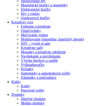
Spoločenské hry
Magnetické hračky a magnetky
Elektronické hračky
Hry s vodou
Outdoorové hračky
Kreatívny svet
Farbenie a kreslenie
Omaľovánky
Maľovanie vodou
Modelovanie (plastelína, kinetický piesok)
DIY – vyrob si sám
Kreatívne sady
Mozaiky a kreatívne zdobenie
Navliekanie a prevliekanie
Výroba šperkov a ozdôb
Vyškriabavačky
Pečiatky
Samolepky a samolepkové zošity
Zápisníky a pohľadnice
Knihy
Knihy
Pracovné zošity
Doplnky
Slnečné okuliare
Módne doplnky