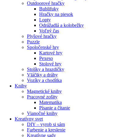
Outdoorové hračky
Bublifuky
Hračky na piesok
Lopty
Odrážadlá a kolobežky
Voľný čas
Plyšové hračky
Puzzle
Spoločenské hry
Kartové hry
Pexeso
Stolové hry
Stolíky a hrazdičky
Vláčiky a dráhy
Vozíky a chodítka
Knihy
Magnetické knihy
Pracovné zošity
Matematika
Písanie a čítanie
Vianočné knihy
Kreatívny svet
DIY – vyrob si sám
Farbenie a kreslenie
Kreatívne sady