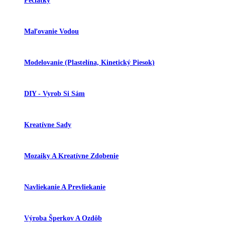
Pečiatky
Maľovanie Vodou
Modelovanie (plastelína, Kinetický Piesok)
DIY - Vyrob Si Sám
Kreatívne Sady
Mozaiky A Kreatívne Zdobenie
Navliekanie A Prevliekanie
Výroba Šperkov A Ozdôb