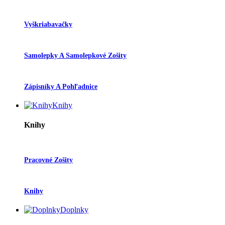
Vyškriabavačky
Samolepky A Samolepkové Zošity
Zápisníky A Pohľadnice
Knihy
Knihy
Pracovné Zošity
Knihy
Doplnky