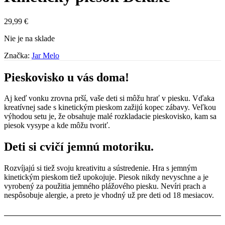
29,99
€
Nie je na sklade
Značka:
Jar Melo
Pieskovisko u vás doma!
Aj keď vonku zrovna prší, vaše deti si môžu hrať v piesku. Vďaka
kreatívnej sade s kinetickým pieskom zažijú kopec zábavy. Veľkou
výhodou setu je, že obsahuje malé rozkladacie pieskovisko, kam sa
piesok vysype a kde môžu tvoriť.
Deti si cvičí jemnú motoriku.
Rozvíjajú si tiež svoju kreativitu a sústredenie. Hra s jemným
kinetickým pieskom tiež upokojuje. Piesok nikdy nevyschne a je
vyrobený za použitia jemného plážového piesku. Nevíri prach a
nespôsobuje alergie, a preto je vhodný už pre deti od 18 mesiacov.