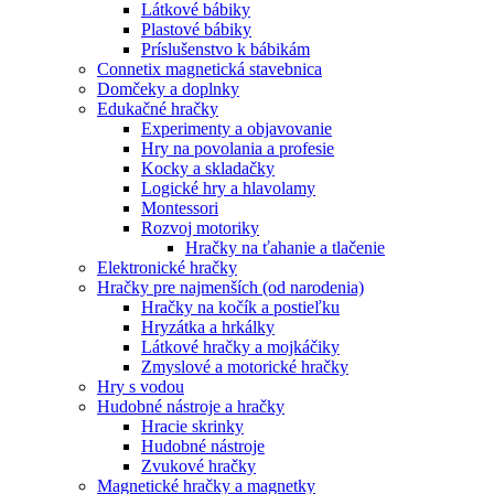
Látkové bábiky
Plastové bábiky
Príslušenstvo k bábikám
Connetix magnetická stavebnica
Domčeky a doplnky
Edukačné hračky
Experimenty a objavovanie
Hry na povolania a profesie
Kocky a skladačky
Logické hry a hlavolamy
Montessori
Rozvoj motoriky
Hračky na ťahanie a tlačenie
Elektronické hračky
Hračky pre najmenších (od narodenia)
Hračky na kočík a postieľku
Hryzátka a hrkálky
Látkové hračky a mojkáčiky
Zmyslové a motorické hračky
Hry s vodou
Hudobné nástroje a hračky
Hracie skrinky
Hudobné nástroje
Zvukové hračky
Magnetické hračky a magnetky