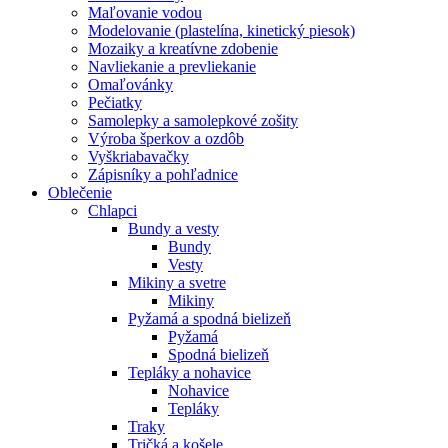
Maľovanie vodou
Modelovanie (plastelína, kinetický piesok)
Mozaiky a kreatívne zdobenie
Navliekanie a prevliekanie
Omaľovánky
Pečiatky
Samolepky a samolepkové zošity
Výroba šperkov a ozdôb
Vyškriabavačky
Zápisníky a pohľadnice
Oblečenie
Chlapci
Bundy a vesty
Bundy
Vesty
Mikiny a svetre
Mikiny
Pyžamá a spodná bielizeň
Pyžamá
Spodná bielizeň
Tepláky a nohavice
Nohavice
Tepláky
Traky
Tričká a košele