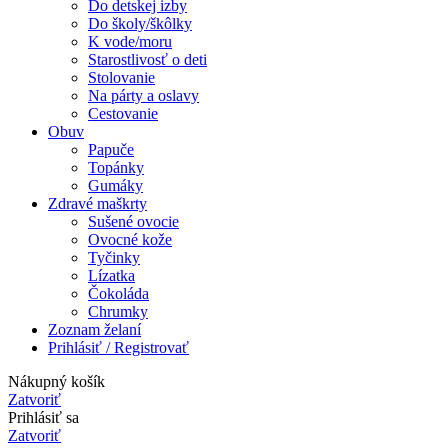
Do detskej izby
Do školy/škôlky
K vode/moru
Starostlivosť o deti
Stolovanie
Na párty a oslavy
Cestovanie
Obuv
Papuče
Topánky
Gumáky
Zdravé maškrty
Sušené ovocie
Ovocné kože
Tyčinky
Lízatka
Čokoláda
Chrumky
Zoznam želaní
Prihlásiť / Registrovať
Nákupný košík
Zatvoriť
Prihlásiť sa
Zatvoriť