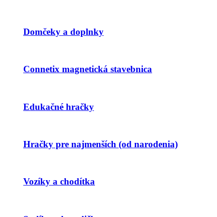
Domčeky a doplnky
Connetix magnetická stavebnica
Edukačné hračky
Hračky pre najmenších (od narodenia)
Vozíky a chodítka