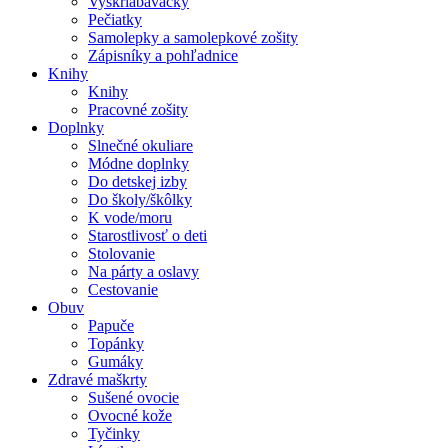
Vyškriabavačky
Pečiatky
Samolepky a samolepkové zošity
Zápisníky a pohľadnice
Knihy
Knihy
Pracovné zošity
Doplnky
Slnečné okuliare
Módne doplnky
Do detskej izby
Do školy/škôlky
K vode/moru
Starostlivosť o deti
Stolovanie
Na párty a oslavy
Cestovanie
Obuv
Papuče
Topánky
Gumáky
Zdravé maškrty
Sušené ovocie
Ovocné kože
Tyčinky