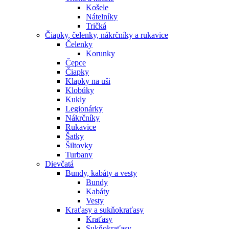
Košele
Nátelníky
Tričká
Čiapky, čelenky, nákrčníky a rukavice
Čelenky
Korunky
Čepce
Čiapky
Klapky na uši
Klobúky
Kukly
Legionárky
Nákrčníky
Rukavice
Šatky
Šiltovky
Turbany
Dievčatá
Bundy, kabáty a vesty
Bundy
Kabáty
Vesty
Kraťasy a sukňokraťasy
Kraťasy
Sukňokraťasy