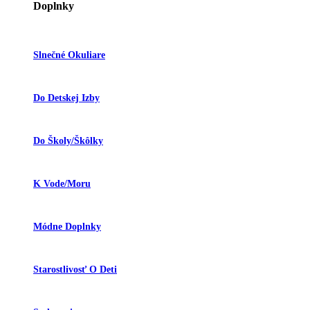
Doplnky
Slnečné Okuliare
Do Detskej Izby
Do Školy/škôlky
K Vode/moru
Módne Doplnky
Starostlivosť O Deti