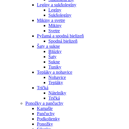
Legíny a sukňolegíny
Legíny
Sukňolegíny
Mikiny a svetre
Mikiny
Svetre
Pyžamá a spodná bielizeň
Spodná bielizeň
Šaty a sukne
Blúzky
Šaty
Sukne
Tuniky
Tepláky a nohavice
Nohavice
Tepláky
Tričká
Nátelníky
Tričká
Ponožky a pančuchy
Kamašle
Pančuchy
Podkolienky
Ponožky