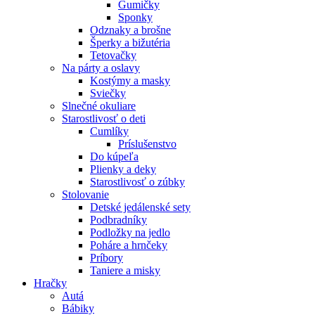
Gumičky
Sponky
Odznaky a brošne
Šperky a bižutéria
Tetovačky
Na párty a oslavy
Kostýmy a masky
Sviečky
Slnečné okuliare
Starostlivosť o deti
Cumlíky
Príslušenstvo
Do kúpeľa
Plienky a deky
Starostlivosť o zúbky
Stolovanie
Detské jedálenské sety
Podbradníky
Podložky na jedlo
Poháre a hrnčeky
Príbory
Taniere a misky
Hračky
Autá
Bábiky