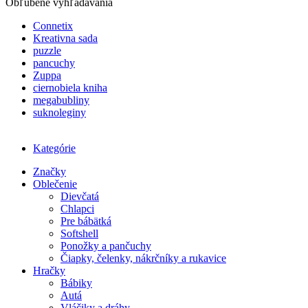
Obľúbené vyhľadávania
Connetix
Kreativna sada
puzzle
pancuchy
Zuppa
ciernobiela kniha
megabubliny
suknoleginy
Kategórie
Značky
Oblečenie
Dievčatá
Chlapci
Pre bábätká
Softshell
Ponožky a pančuchy
Čiapky, čelenky, nákrčníky a rukavice
Hračky
Bábiky
Autá
Vláčiky a dráhy