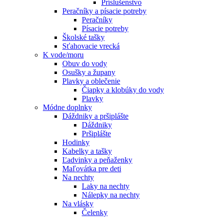
Príslušenstvo
Peračníky a písacie potreby
Peračníky
Písacie potreby
Školské tašky
Sťahovacie vrecká
K vode/moru
Obuv do vody
Osušky a župany
Plavky a oblečenie
Čiapky a klobúky do vody
Plavky
Módne doplnky
Dáždniky a pršiplášte
Dáždniky
Pršiplášte
Hodinky
Kabelky a tašky
Ľadvinky a peňaženky
Maľovátka pre deti
Na nechty
Laky na nechty
Nálepky na nechty
Na vlásky
Čelenky