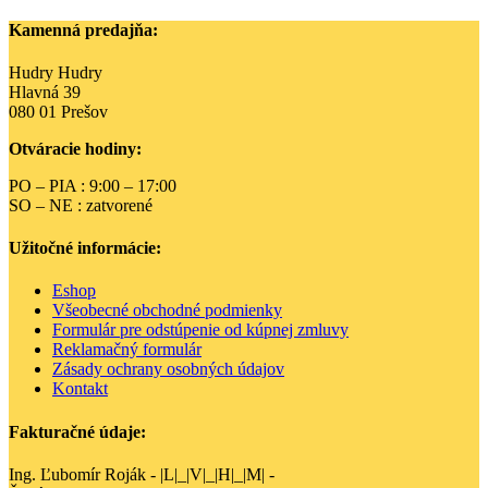
Kamenná predajňa:
Hudry Hudry
Hlavná 39
080 01 Prešov
Otváracie hodiny:
PO – PIA : 9:00 – 17:00
SO – NE : zatvorené
Užitočné informácie:
Eshop
Všeobecné obchodné podmienky
Formulár pre odstúpenie od kúpnej zmluvy
Reklamačný formulár
Zásady ochrany osobných údajov
Kontakt
Fakturačné údaje:
Ing. Ľubomír Roják - |L|_|V|_|H|_|M| -