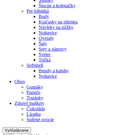
Silonky
Štucne a kolenačky
Pre bábätká
Body
Kraťasky na plienku
Návleky na nôžky
Nohavice
Overaly
Šaty
Sety a súpravy
Svetre
Tričká
Softshell
Bundy a kabáty
Nohavice
Obuv
Gumáky
Papuče
Topánky
Zdravé maškrty
Čokoláda
Lízatka
Sušené ovocie
Vyhľadávanie