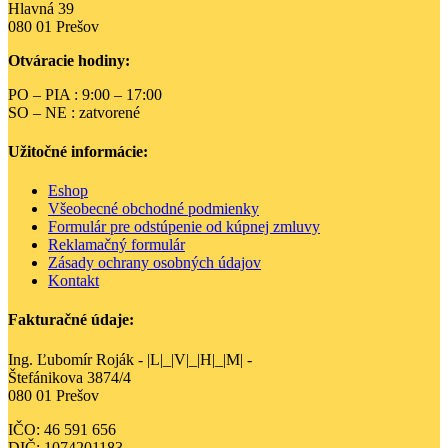
Hlavná 39
080 01 Prešov
Otváracie hodiny:
PO – PIA : 9:00 – 17:00
SO – NE : zatvorené
Užitočné informácie:
Eshop
Všeobecné obchodné podmienky
Formulár pre odstúpenie od kúpnej zmluvy
Reklamačný formulár
Zásady ochrany osobných údajov
Kontakt
Fakturačné údaje:
Ing. Ľubomír Roják - |L|_|V|_|H|_|M| -
Štefánikova 3874/4
080 01 Prešov
IČO: 46 591 656
DIČ: 1074201183