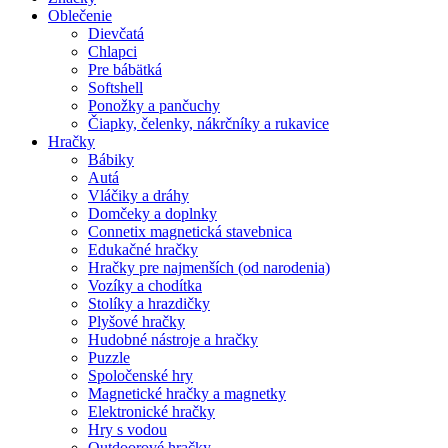
Oblečenie
Dievčatá
Chlapci
Pre bábätká
Softshell
Ponožky a pančuchy
Čiapky, čelenky, nákrčníky a rukavice
Hračky
Bábiky
Autá
Vláčiky a dráhy
Domčeky a doplnky
Connetix magnetická stavebnica
Edukačné hračky
Hračky pre najmenších (od narodenia)
Vozíky a chodítka
Stolíky a hrazdičky
Plyšové hračky
Hudobné nástroje a hračky
Puzzle
Spoločenské hry
Magnetické hračky a magnetky
Elektronické hračky
Hry s vodou
Outdoorové hračky