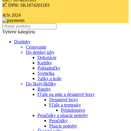
IČ DPH: SK1074201183
4r3s
2024
Vyberte kategóriu
Doplnky
Cestovanie
Do detskej izby
Dekorácie
Kufríky
Pokladničky
Svetielka
Tašky a koše
Do školy/škôlky
Batohy
Fľaše na pitie a desiatové boxy
Desiatové boxy
Fľaše a termosky
Príslušenstvo
Peračníky a písacie potreby
Peračníky
Písacie potreby