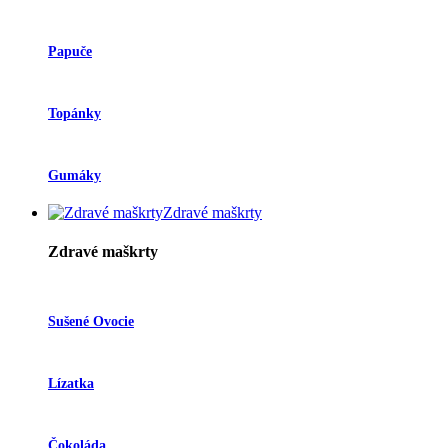
Papuče
Topánky
Gumáky
Zdravé maškrty
Zdravé maškrty
Sušené Ovocie
Lízatka
Čokoláda