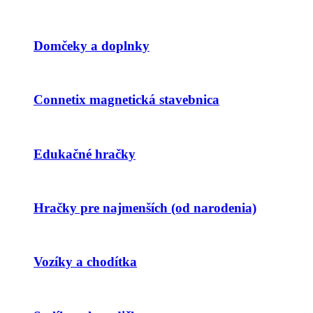
Domčeky a doplnky
Connetix magnetická stavebnica
Edukačné hračky
Hračky pre najmenších (od narodenia)
Vozíky a chodítka