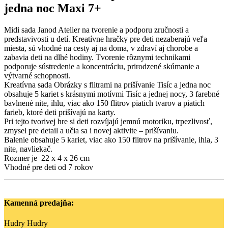
jedna noc Maxi 7+
Midi sada Janod Atelier na tvorenie a podporu zručnosti a
predstavivosti u detí. Kreatívne hračky pre deti nezaberajú veľa
miesta, sú vhodné na cesty aj na doma, v zdraví aj chorobe a
zabavia deti na dlhé hodiny. Tvorenie rôznymi technikami
podporuje sústredenie a koncentráciu, prirodzené skúmanie a
výtvarné schopnosti.
Kreatívna sada Obrázky s flitrami na prišívanie Tisíc a jedna noc
obsahuje 5 kariet s krásnymi motívmi Tisíc a jednej nocy, 3 farebné
bavlnené nite, ihlu, viac ako 150 flitrov piatich tvarov a piatich
farieb, ktoré deti prišívajú na karty.
Pri tejto tvorivej hre si deti rozvíjajú jemnú motoriku, trpezlivosť,
zmysel pre detail a učia sa i novej aktivite – prišívaniu.
Balenie obsahuje 5 kariet, viac ako 150 flitrov na prišívanie, ihla, 3
nite, navliekač.
Rozmer je 22 x 4 x 26 cm
Vhodné pre deti od 7 rokov
Kamenná predajňa:
Hudry Hudry