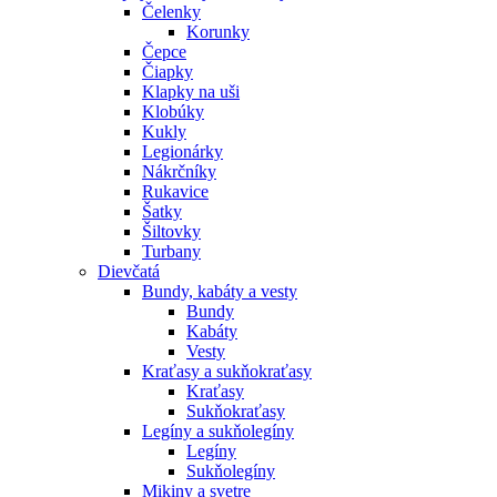
Čelenky
Korunky
Čepce
Čiapky
Klapky na uši
Klobúky
Kukly
Legionárky
Nákrčníky
Rukavice
Šatky
Šiltovky
Turbany
Dievčatá
Bundy, kabáty a vesty
Bundy
Kabáty
Vesty
Kraťasy a sukňokraťasy
Kraťasy
Sukňokraťasy
Legíny a sukňolegíny
Legíny
Sukňolegíny
Mikiny a svetre