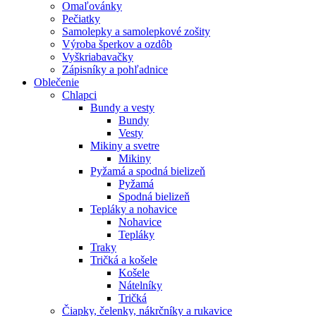
Omaľovánky
Pečiatky
Samolepky a samolepkové zošity
Výroba šperkov a ozdôb
Vyškriabavačky
Zápisníky a pohľadnice
Oblečenie
Chlapci
Bundy a vesty
Bundy
Vesty
Mikiny a svetre
Mikiny
Pyžamá a spodná bielizeň
Pyžamá
Spodná bielizeň
Tepláky a nohavice
Nohavice
Tepláky
Traky
Tričká a košele
Košele
Nátelníky
Tričká
Čiapky, čelenky, nákrčníky a rukavice