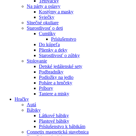
Tetovačky
Na párty a oslavy
Kostýmy a masky
Sviečky
Slnečné okuliare
Starostlivosť o deti
Cumlíky
Príslušenstvo
Do kúpeľa
Plienky a deky
Starostlivosť o zúbky
Stolovanie
Detské jedálenské sety
Podbradníky
Podložky na jedlo
Poháre a hrnčeky
Príbory
Taniere a misky
Hračky
Autá
Bábiky
Látkové bábiky
Plastové bábiky
Príslušenstvo k bábikám
Connetix magnetická stavebnica