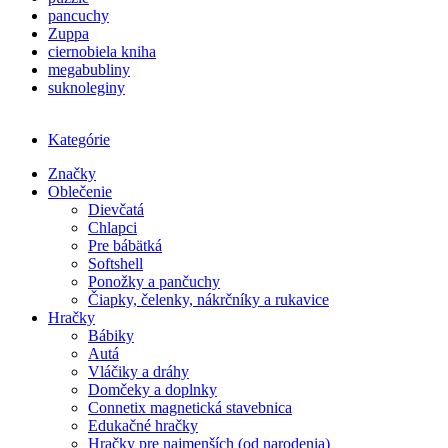
pancuchy
Zuppa
ciernobiela kniha
megabubliny
suknoleginy
Kategórie
Značky
Oblečenie
Dievčatá
Chlapci
Pre bábätká
Softshell
Ponožky a pančuchy
Čiapky, čelenky, nákrčníky a rukavice
Hračky
Bábiky
Autá
Vláčiky a dráhy
Domčeky a doplnky
Connetix magnetická stavebnica
Edukačné hračky
Hračky pre najmenších (od narodenia)