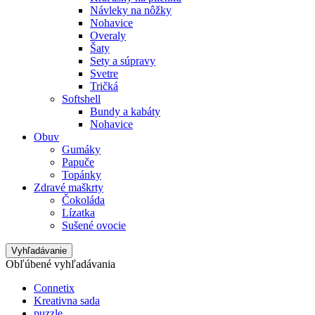
Návleky na nôžky
Nohavice
Overaly
Šaty
Sety a súpravy
Svetre
Tričká
Softshell
Bundy a kabáty
Nohavice
Obuv
Gumáky
Papuče
Topánky
Zdravé maškrty
Čokoláda
Lízatka
Sušené ovocie
Vyhľadávanie
Obľúbené vyhľadávania
Connetix
Kreativna sada
puzzle