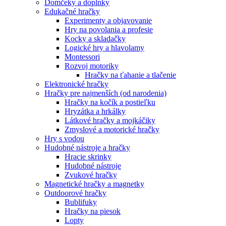
Domčeky a doplnky
Edukačné hračky
Experimenty a objavovanie
Hry na povolania a profesie
Kocky a skladačky
Logické hry a hlavolamy
Montessori
Rozvoj motoriky
Hračky na ťahanie a tlačenie
Elektronické hračky
Hračky pre najmenších (od narodenia)
Hračky na kočík a postieľku
Hryzátka a hrkálky
Látkové hračky a mojkáčiky
Zmyslové a motorické hračky
Hry s vodou
Hudobné nástroje a hračky
Hracie skrinky
Hudobné nástroje
Zvukové hračky
Magnetické hračky a magnetky
Outdoorové hračky
Bublifuky
Hračky na piesok
Lopty