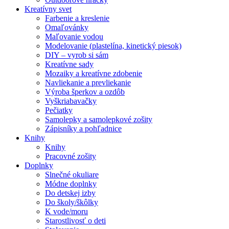
Kreatívny svet
Farbenie a kreslenie
Omaľovánky
Maľovanie vodou
Modelovanie (plastelína, kinetický piesok)
DIY – vyrob si sám
Kreatívne sady
Mozaiky a kreatívne zdobenie
Navliekanie a prevliekanie
Výroba šperkov a ozdôb
Vyškriabavačky
Pečiatky
Samolepky a samolepkové zošity
Zápisníky a pohľadnice
Knihy
Knihy
Pracovné zošity
Doplnky
Slnečné okuliare
Módne doplnky
Do detskej izby
Do školy/škôlky
K vode/moru
Starostlivosť o deti