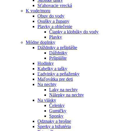
Školské tašky
Sťahovacie vrecká
K vode/moru
Obuv do vody
Osušky a župany
Plavky a oblečenie
Čiapky a klobúky do vody
Plavky
Módne doplnky
Dáždniky a pršiplášte
Dáždniky
Pršiplášte
Hodinky
Kabelky a tašky
Ľadvinky a peňaženky
Maľovátka pre deti
Na nechty
Laky na nechty
Nálepky na nechty
Na vlásky
Čelenky
Gumičky
Sponky
Odznaky a brošne
Šperky a bižutéria