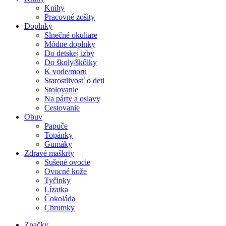
Knihy
Pracovné zošity
Doplnky
Slnečné okuliare
Módne doplnky
Do detskej izby
Do školy/škôlky
K vode/moru
Starostlivosť o deti
Stolovanie
Na párty a oslavy
Cestovanie
Obuv
Papuče
Topánky
Gumáky
Zdravé maškrty
Sušené ovocie
Ovocné kože
Tyčinky
Lízatka
Čokoláda
Chrumky
Značky