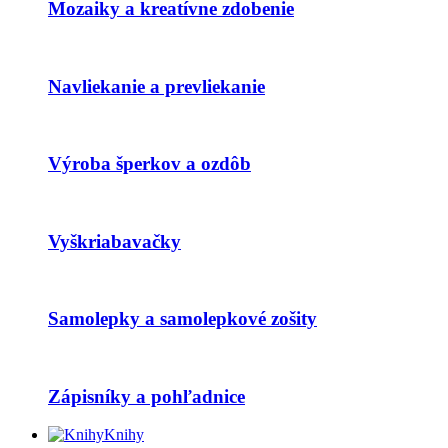
Mozaiky a kreatívne zdobenie
Navliekanie a prevliekanie
Výroba šperkov a ozdôb
Vyškriabavačky
Samolepky a samolepkové zošity
Zápisníky a pohľadnice
Knihy