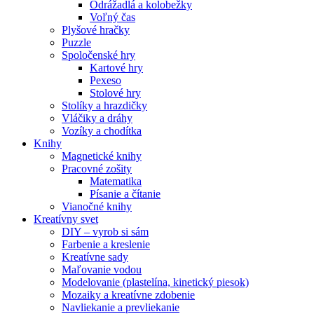
Odrážadlá a kolobežky
Voľný čas
Plyšové hračky
Puzzle
Spoločenské hry
Kartové hry
Pexeso
Stolové hry
Stolíky a hrazdičky
Vláčiky a dráhy
Vozíky a chodítka
Knihy
Magnetické knihy
Pracovné zošity
Matematika
Písanie a čítanie
Vianočné knihy
Kreatívny svet
DIY – vyrob si sám
Farbenie a kreslenie
Kreatívne sady
Maľovanie vodou
Modelovanie (plastelína, kinetický piesok)
Mozaiky a kreatívne zdobenie
Navliekanie a prevliekanie