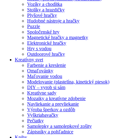
Vozíky a chodítka
Stolíky a hrazdičky
Plyšové hračky
Hudobné nástroje a hračky
Puzzle
Spoločenské hry
Magnetické hračky a magnetky
Elektronické hračky
Hry s vodou
Outdoorové hračky
Kreatívny svet
Farbenie a kreslenie
Omaľovánky
Maľovanie vodou
Modelovanie (plastelína, kinetický piesok)
DIY – vyrob si sám
Kreatívne sady
Mozaiky a kreatívne zdobenie
Navliekanie a prevliekanie
Výroba šperkov a ozdôb
Vyškriabavačky
Pečiatky
Samolepky a samolepkové zošity
Zápisníky a pohľadnice
Knihy