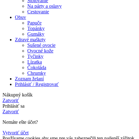
Stolovanie
Na párty a oslavy
Cestovanie
Obuv
Papuče
Topánky
Gumáky
Zdravé maškrty
Sušené ovocie
Ovocné kože
Tyčinky
Lízatka
Čokoláda
Chrumky
Zoznam želaní
Prihlásiť / Registrovať
Nákupný košík
Zatvoriť
Prihlásiť sa
Zatvoriť
Nemáte ešte účet?
Vytvoriť účet
Používame cookies aby sme pre vás zabezpečili ten najlepší zážitok