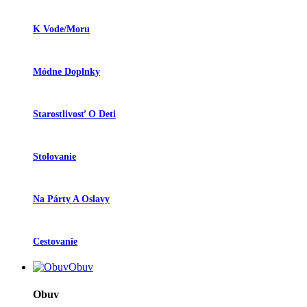
K Vode/moru
Módne Doplnky
Starostlivosť O Deti
Stolovanie
Na Párty A Oslavy
Cestovanie
Obuv
Obuv