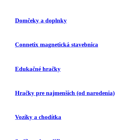
Domčeky a doplnky
Connetix magnetická stavebnica
Edukačné hračky
Hračky pre najmenších (od narodenia)
Vozíky a chodítka