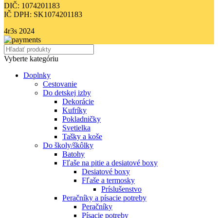
DIČ: 1074201183
IČ DPH: SK1074201183
4r3s
2024
Vyberte kategóriu
Doplnky
Cestovanie
Do detskej izby
Dekorácie
Kufríky
Pokladničky
Svetielka
Tašky a koše
Do školy/škôlky
Batohy
Fľaše na pitie a desiatové boxy
Desiatové boxy
Fľaše a termosky
Príslušenstvo
Peračníky a písacie potreby
Peračníky
Písacie potreby