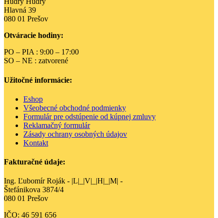
Hudry Hudry
Hlavná 39
080 01 Prešov
Otváracie hodiny:
PO – PIA : 9:00 – 17:00
SO – NE : zatvorené
Užitočné informácie:
Eshop
Všeobecné obchodné podmienky
Formulár pre odstúpenie od kúpnej zmluvy
Reklamačný formulár
Zásady ochrany osobných údajov
Kontakt
Fakturačné údaje:
Ing. Ľubomír Roják - |L|_|V|_|H|_|M| -
Štefánikova 3874/4
080 01 Prešov
IČO: 46 591 656