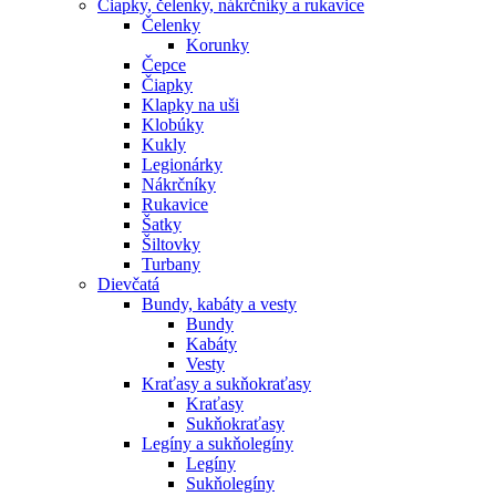
Čiapky, čelenky, nákrčníky a rukavice
Čelenky
Korunky
Čepce
Čiapky
Klapky na uši
Klobúky
Kukly
Legionárky
Nákrčníky
Rukavice
Šatky
Šiltovky
Turbany
Dievčatá
Bundy, kabáty a vesty
Bundy
Kabáty
Vesty
Kraťasy a sukňokraťasy
Kraťasy
Sukňokraťasy
Legíny a sukňolegíny
Legíny
Sukňolegíny