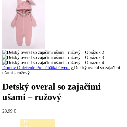
Domov
Oblečenie
Pre bábätká
Overaly
Detský overal so zajačími
ušami – ružový
Detský overal so zajačími
ušami – ružový
28,99
€
50/56
62/68