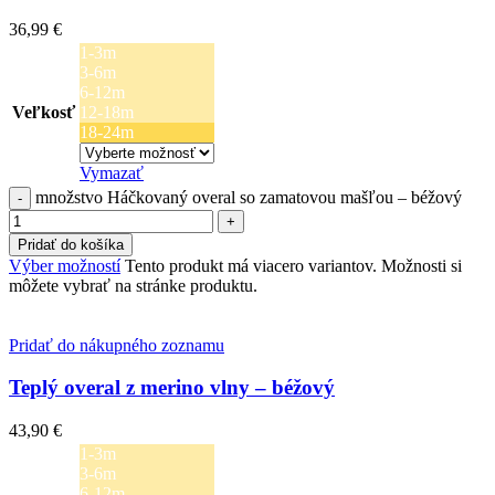
36,99
€
1-3m
3-6m
6-12m
Veľkosť
12-18m
18-24m
Vymazať
množstvo Háčkovaný overal so zamatovou mašľou – béžový
Pridať do košíka
Výber možností
Tento produkt má viacero variantov. Možnosti si
môžete vybrať na stránke produktu.
Pridať do nákupného zoznamu
Teplý overal z merino vlny – béžový
43,90
€
1-3m
3-6m
6-12m