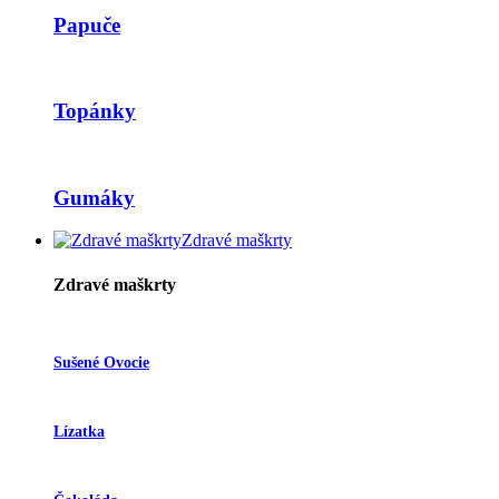
Papuče
Topánky
Gumáky
Zdravé maškrty
Zdravé maškrty
Sušené Ovocie
Lízatka