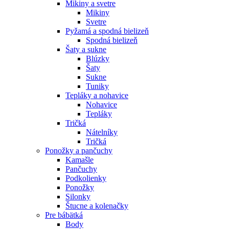
Mikiny a svetre
Mikiny
Svetre
Pyžamá a spodná bielizeň
Spodná bielizeň
Šaty a sukne
Blúzky
Šaty
Sukne
Tuniky
Tepláky a nohavice
Nohavice
Tepláky
Tričká
Nátelníky
Tričká
Ponožky a pančuchy
Kamašle
Pančuchy
Podkolienky
Ponožky
Silonky
Štucne a kolenačky
Pre bábätká
Body