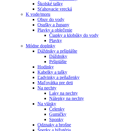
Školské tašky
Sťahovacie vrecká
K vode/moru
Obuv do vody
Osušky a župany
Plavky a oblečenie
Čiapky a klobúky do vody
Plavky
Módne doplnky
Dáždniky a pršiplášte
Dáždniky
Pršiplášte
Hodinky
Kabelky a tašky
Ľadvinky a peňaženky
Maľovátka pre deti
Na nechty
Laky na nechty
Nálepky na nechty
Na vlásky
Čelenky
Gumičky
Sponky
Odznaky a brošne
Šperky a bižutéria