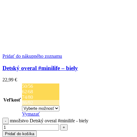
Pridať do nákupného zoznamu
Detský overal #minilife – biely
22,99
€
50/56
62/68
74/80
Veľkosť
86/92
Vymazať
množstvo Detský overal #minilife - biely
Pridať do košíka