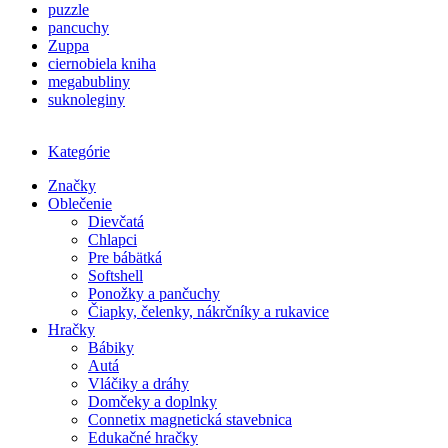
puzzle
pancuchy
Zuppa
ciernobiela kniha
megabubliny
suknoleginy
Kategórie
Značky
Oblečenie
Dievčatá
Chlapci
Pre bábätká
Softshell
Ponožky a pančuchy
Čiapky, čelenky, nákrčníky a rukavice
Hračky
Bábiky
Autá
Vláčiky a dráhy
Domčeky a doplnky
Connetix magnetická stavebnica
Edukačné hračky