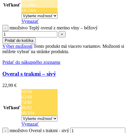
Veľkosť
12-18m
18-24m
Vymazať
množstvo Teplý overal z merino vlny – béžový
Pridať do košíka
Výber možností
Tento produkt má viacero variantov. Možnosti si
môžete vybrať na stránke produktu.
Pridať do nákupného zoznamu
Overal s trakmi – sivý
22,99
€
50/56
62/68
74/80
Veľkosť
86/92
98/104
Vymazať
množstvo Overal s trakmi - sivý