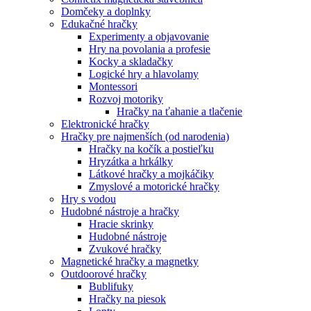
Domčeky a doplnky
Edukačné hračky
Experimenty a objavovanie
Hry na povolania a profesie
Kocky a skladačky
Logické hry a hlavolamy
Montessori
Rozvoj motoriky
Hračky na ťahanie a tlačenie
Elektronické hračky
Hračky pre najmenších (od narodenia)
Hračky na kočík a postieľku
Hryzátka a hrkálky
Látkové hračky a mojkáčiky
Zmyslové a motorické hračky
Hry s vodou
Hudobné nástroje a hračky
Hracie skrinky
Hudobné nástroje
Zvukové hračky
Magnetické hračky a magnetky
Outdoorové hračky
Bublifuky
Hračky na piesok