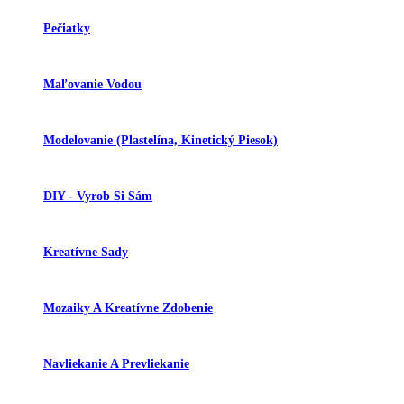
Pečiatky
Maľovanie Vodou
Modelovanie (plastelína, Kinetický Piesok)
DIY - Vyrob Si Sám
Kreatívne Sady
Mozaiky A Kreatívne Zdobenie
Navliekanie A Prevliekanie