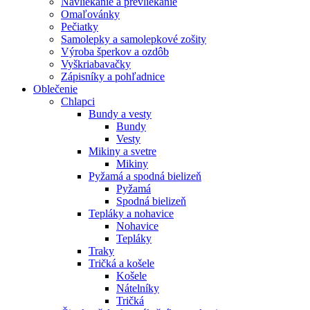
Navliekanie a prevliekanie
Omaľovánky
Pečiatky
Samolepky a samolepkové zošity
Výroba šperkov a ozdôb
Vyškriabavačky
Zápisníky a pohľadnice
Oblečenie
Chlapci
Bundy a vesty
Bundy
Vesty
Mikiny a svetre
Mikiny
Pyžamá a spodná bielizeň
Pyžamá
Spodná bielizeň
Tepláky a nohavice
Nohavice
Tepláky
Traky
Tričká a košele
Košele
Nátelníky
Tričká