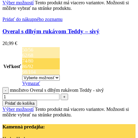
Výber možností
Tento produkt má viacero variantov. Možnosti si
môžete vybrať na stránke produktu.
Pridať do nákupného zoznamu
Overal s dlhým rukávom Teddy – sivý
20,99
€
50/56
62/68
74/80
Veľkosť
86/92
98/104
Vymazať
množstvo Overal s dlhým rukávom Teddy - sivý
Pridať do košíka
Výber možností
Tento produkt má viacero variantov. Možnosti si
môžete vybrať na stránke produktu.
Kamenná predajňa: