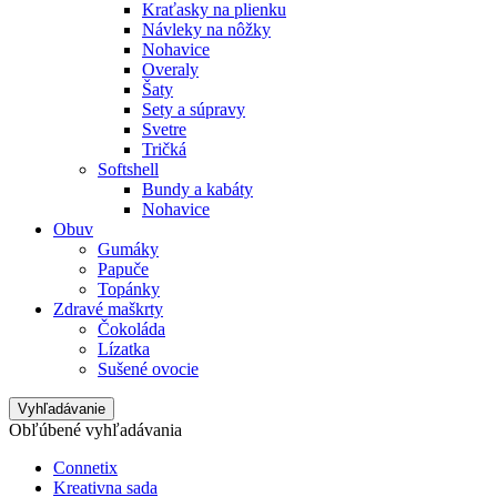
Kraťasky na plienku
Návleky na nôžky
Nohavice
Overaly
Šaty
Sety a súpravy
Svetre
Tričká
Softshell
Bundy a kabáty
Nohavice
Obuv
Gumáky
Papuče
Topánky
Zdravé maškrty
Čokoláda
Lízatka
Sušené ovocie
Vyhľadávanie
Obľúbené vyhľadávania
Connetix
Kreativna sada