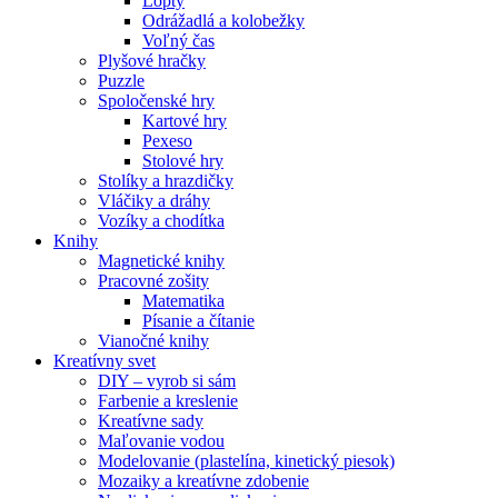
Lopty
Odrážadlá a kolobežky
Voľný čas
Plyšové hračky
Puzzle
Spoločenské hry
Kartové hry
Pexeso
Stolové hry
Stolíky a hrazdičky
Vláčiky a dráhy
Vozíky a chodítka
Knihy
Magnetické knihy
Pracovné zošity
Matematika
Písanie a čítanie
Vianočné knihy
Kreatívny svet
DIY – vyrob si sám
Farbenie a kreslenie
Kreatívne sady
Maľovanie vodou
Modelovanie (plastelína, kinetický piesok)
Mozaiky a kreatívne zdobenie