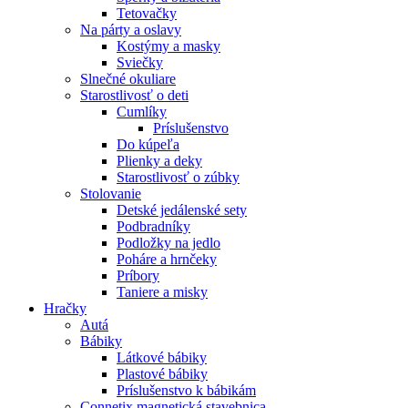
Tetovačky
Na párty a oslavy
Kostýmy a masky
Sviečky
Slnečné okuliare
Starostlivosť o deti
Cumlíky
Príslušenstvo
Do kúpeľa
Plienky a deky
Starostlivosť o zúbky
Stolovanie
Detské jedálenské sety
Podbradníky
Podložky na jedlo
Poháre a hrnčeky
Príbory
Taniere a misky
Hračky
Autá
Bábiky
Látkové bábiky
Plastové bábiky
Príslušenstvo k bábikám
Connetix magnetická stavebnica