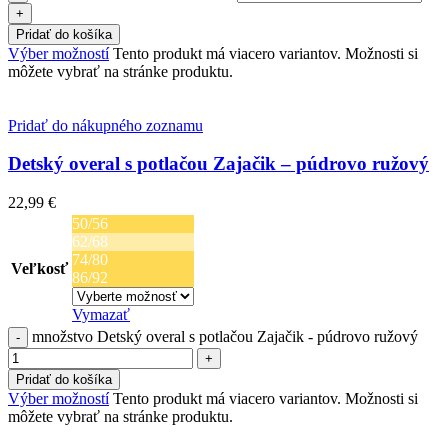
Pridať do košíka
Výber možností
Tento produkt má viacero variantov. Možnosti si
môžete vybrať na stránke produktu.
Pridať do nákupného zoznamu
Detský overal s potlačou Zajačik – púdrovo ružový
22,99
€
50/56
62/68
74/80
Veľkosť
86/92
Vymazať
množstvo Detský overal s potlačou Zajačik - púdrovo ružový
Pridať do košíka
Výber možností
Tento produkt má viacero variantov. Možnosti si
môžete vybrať na stránke produktu.