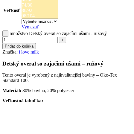
74/80
Veľkosť
86/92
98/104
Vymazať
množstvo Detský overal so zajačími ušami - ružový
Pridať do košíka
Značka:
i love milk
Detský overal so zajačími ušami – ružový
Tento overal je vyrobený z najkvalitnejšej bavlny – Oko-Tex
Standard 100.
Materiál:
80% bavlna, 20% polyester
Veľkostná tabuľka: