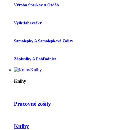
Výroba Šperkov A Ozdôb
Vyškriabavačky
Samolepky A Samolepkové Zošity
Zápisníky A Pohľadnice
Knihy
Knihy
Pracovné zošity
Knihy