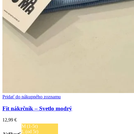
Pridať do nákupného zoznamu
Fit nákrčník – Svetlo modrý
12,99
€
M (1-5r)
L (od 5r)