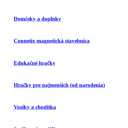
Domčeky a doplnky
Connetix magnetická stavebnica
Edukačné hračky
Hračky pre najmenších (od narodenia)
Vozíky a chodítka