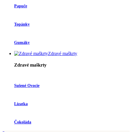
Papuče
Topánky
Gumáky
Zdravé maškrty
Zdravé maškrty
Sušené Ovocie
Lízatka
Čokoláda