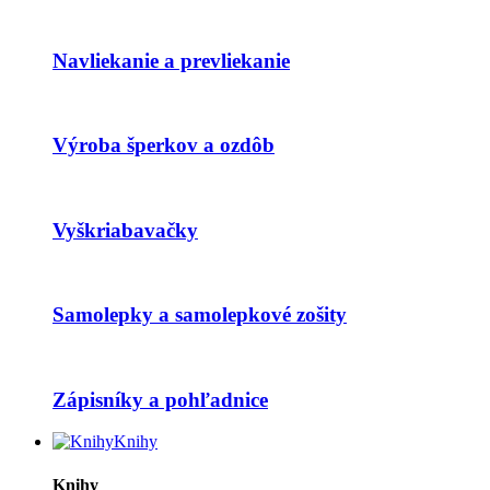
Navliekanie a prevliekanie
Výroba šperkov a ozdôb
Vyškriabavačky
Samolepky a samolepkové zošity
Zápisníky a pohľadnice
Knihy
Knihy