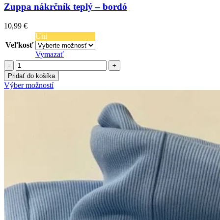
Zuppa nákrčník teplý – bordó
10,99
€
Uni
Veľkosť
Vymazať
množstvo
Zuppa
Pridať do košíka
nákrčník
Tento
Výber možností
teplý
produkt
-
má
bordó
viacero
variantov.
Možnosti
si
môžete
vybrať
na
stránke
produktu.