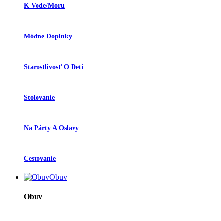
K Vode/moru
Módne Doplnky
Starostlivosť O Deti
Stolovanie
Na Párty A Oslavy
Cestovanie
Obuv
Obuv