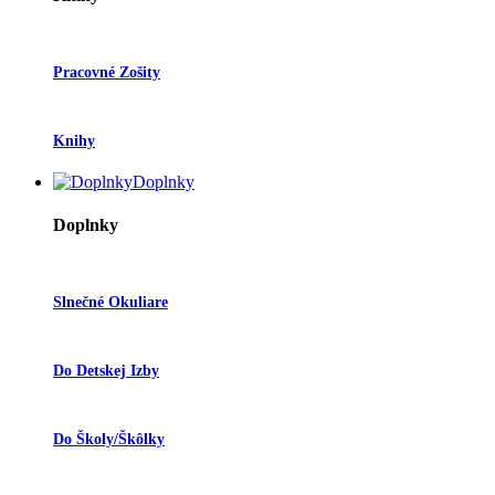
Pracovné Zošity
Knihy
Doplnky
Doplnky
Slnečné Okuliare
Do Detskej Izby
Do Školy/škôlky