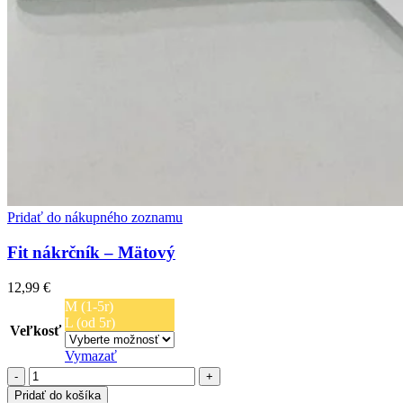
Pridať do nákupného zoznamu
Fit nákrčník – Mätový
12,99
€
M (1-5r)
L (od 5r)
Veľkosť
Vymazať
množstvo
Fit
Pridať do košíka