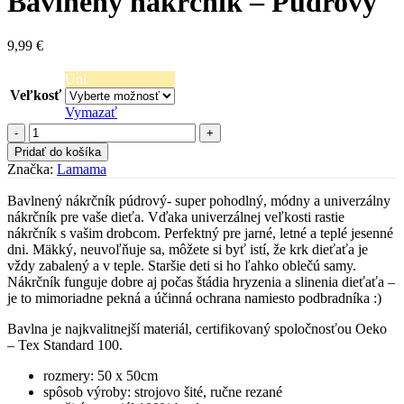
Bavlnený nákrčník – Púdrový
9,99
€
Uni
Veľkosť
Vymazať
množstvo
Bavlnený
Pridať do košíka
nákrčník
Značka:
Lamama
-
Púdrový
Bavlnený nákrčník púdrový- super pohodlný, módny a univerzálny
nákrčník pre vaše dieťa. Vďaka univerzálnej veľkosti rastie
nákrčník s vašim drobcom. Perfektný pre jarné, letné a teplé jesenné
dni. Mäkký, neuvoľňuje sa, môžete si byť istí, že krk dieťaťa je
vždy zabalený a v teple. Staršie deti si ho ľahko oblečú samy.
Nákrčník funguje dobre aj počas štádia hryzenia a slinenia dieťaťa –
je to mimoriadne pekná a účinná ochrana namiesto podbradníka :)
Bavlna je najkvalitnejší materiál, certifikovaný spoločnosťou Oeko
– Tex Standard 100.
rozmery: 50 x 50cm
spôsob výroby: strojovo šité, ručne rezané