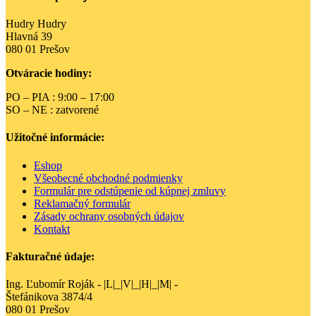
viacero
variantov.
Hudry Hudry
Možnosti
Hlavná 39
si
080 01 Prešov
môžete
vybrať
Otváracie hodiny:
na
stránke
PO – PIA : 9:00 – 17:00
produktu.
SO – NE : zatvorené
Užitočné informácie:
Eshop
Všeobecné obchodné podmienky
Formulár pre odstúpenie od kúpnej zmluvy
Reklamačný formulár
Zásady ochrany osobných údajov
Kontakt
Fakturačné údaje:
Ing. Ľubomír Roják - |L|_|V|_|H|_|M| -
Štefánikova 3874/4
080 01 Prešov