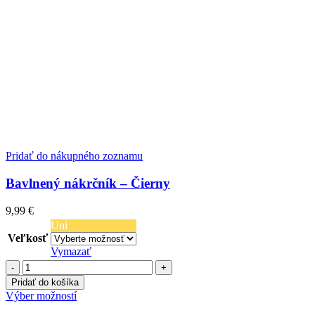
Pridať do nákupného zoznamu
Bavlnený nákrčník – Čierny
9,99
€
Uni
Veľkosť
Vymazať
množstvo
Bavlnený
Pridať do košíka
nákrčník
Tento
Výber možností
-
produkt