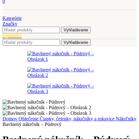
0
Kategórie
Značky
Vyhľadávanie
0
položka
Vyhľadávanie
Domov
Oblečenie
Čiapky, čelenky, nákrčníky a rukavice
Nákrčníky
Bavlnený nákrčník – Púdrový