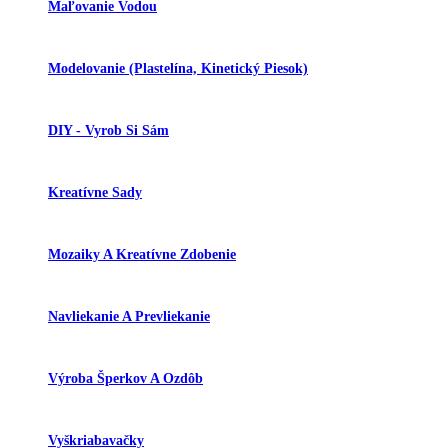
Maľovanie Vodou
Modelovanie (plastelína, Kinetický Piesok)
DIY - Vyrob Si Sám
Kreatívne Sady
Mozaiky A Kreatívne Zdobenie
Navliekanie A Prevliekanie
Výroba Šperkov A Ozdôb
Vyškriabavačky