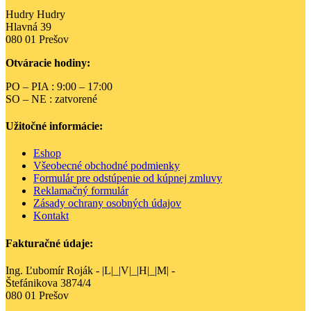
žltozelené
variantov.
Hudry Hudry
Možnosti
Hlavná 39
si
080 01 Prešov
môžete
vybrať
Otváracie hodiny:
na
stránke
PO – PIA : 9:00 – 17:00
produktu.
SO – NE : zatvorené
Užitočné informácie:
Eshop
Všeobecné obchodné podmienky
Formulár pre odstúpenie od kúpnej zmluvy
Reklamačný formulár
Zásady ochrany osobných údajov
Kontakt
Fakturačné údaje:
Ing. Ľubomír Roják - |L|_|V|_|H|_|M| -
Štefánikova 3874/4
080 01 Prešov