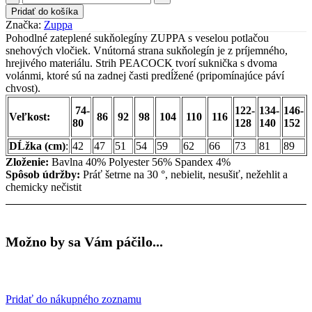
Zuppa
Pridať do košíka
sukňolegíny
Značka:
Zuppa
-
Pohodlné zateplené sukňolegíny ZUPPA s veselou potlačou
2V
snehových vločiek. Vnútorná strana sukňolegín je z príjemného,
FLOCK
hrejivého materiálu. Strih PEACOCK tvorí suknička s dvoma
sivé
volánmi, ktoré sú na zadnej časti predĺžené (pripomínajúce páví
zateplené
chvost).
74-
122-
134-
146-
Veľkost:
86
92
98
104
110
116
80
128
140
152
DĹžka (cm)
:
42
47
51
54
59
62
66
73
81
89
Zloženie:
Bavlna 40% Polyester 56% Spandex 4%
Spôsob údržby:
Práť šetrne na 30 °, nebielit, nesušiť, nežehlit a
chemicky nečistit
Možno by sa Vám páčilo...
Pridať do nákupného zoznamu