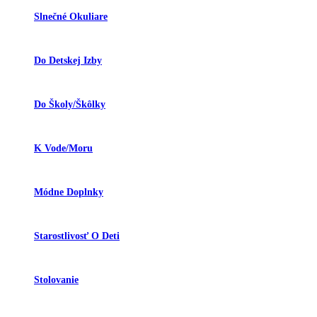
Slnečné Okuliare
Do Detskej Izby
Do Školy/škôlky
K Vode/moru
Módne Doplnky
Starostlivosť O Deti
Stolovanie