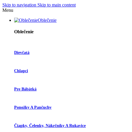
Skip to navigation
Skip to main content
Menu
Oblečenie
Oblečenie
Dievčatá
Chlapci
Pre Bábätká
Ponožky A Pančuchy
Čiapky, Čelenky, Nákrčníky A Rukavice