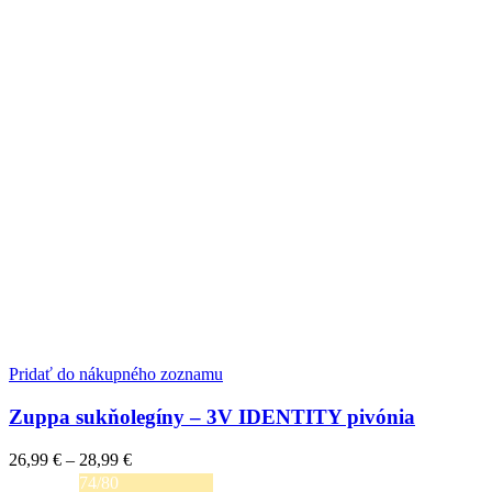
Pridať do nákupného zoznamu
Zuppa sukňolegíny – 3V IDENTITY pivónia
Price
26,99
€
–
28,99
€
range:
74/80