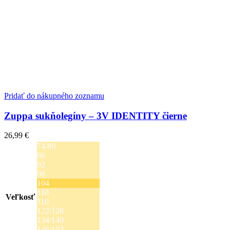
Pridať do nákupného zoznamu
Zuppa sukňolegíny – 3V IDENTITY čierne
26,99
€
74/80
86
92
98
104
110
Veľkosť
116
122/128
134/140
146/152