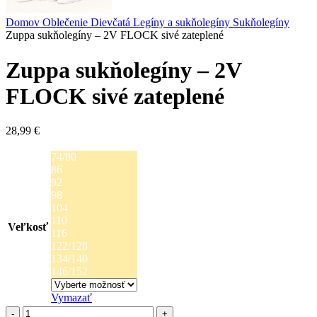
Domov
Oblečenie
Dievčatá
Legíny a sukňolegíny
Sukňolegíny
Zuppa sukňolegíny – 2V FLOCK sivé zateplené
Zuppa sukňolegíny – 2V
FLOCK sivé zateplené
28,99
€
74/80
86
92
98
104
110
Veľkosť
116
122/128
134/140
146/152
Vymazať
množstvo