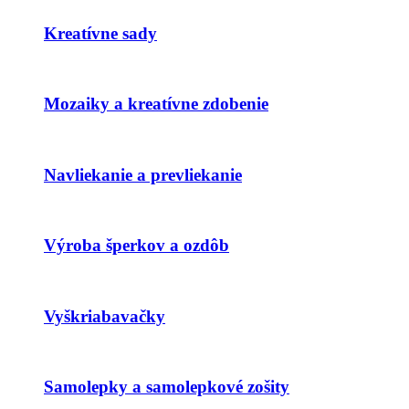
Kreatívne sady
Mozaiky a kreatívne zdobenie
Navliekanie a prevliekanie
Výroba šperkov a ozdôb
Vyškriabavačky
Samolepky a samolepkové zošity