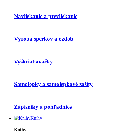
Navliekanie a prevliekanie
Výroba šperkov a ozdôb
Vyškriabavačky
Samolepky a samolepkové zošity
Zápisníky a pohľadnice
Knihy
Knihy