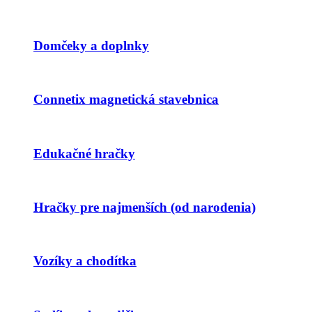
Domčeky a doplnky
Connetix magnetická stavebnica
Edukačné hračky
Hračky pre najmenších (od narodenia)
Vozíky a chodítka