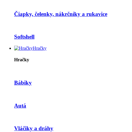
Čiapky, čelenky, nákrčníky a rukavice
Softshell
Hračky
Hračky
Bábiky
Autá
Vláčiky a dráhy