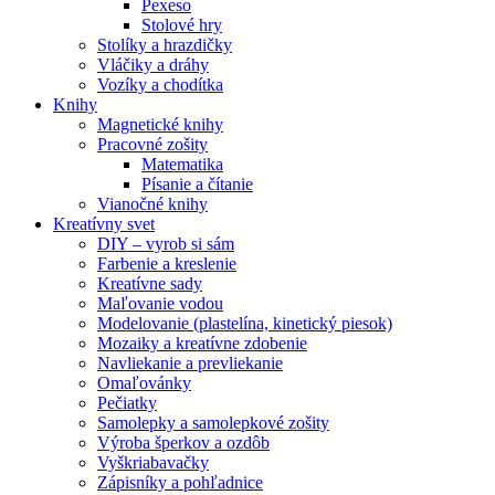
Pexeso
Stolové hry
Stolíky a hrazdičky
Vláčiky a dráhy
Vozíky a chodítka
Knihy
Magnetické knihy
Pracovné zošity
Matematika
Písanie a čítanie
Vianočné knihy
Kreatívny svet
DIY – vyrob si sám
Farbenie a kreslenie
Kreatívne sady
Maľovanie vodou
Modelovanie (plastelína, kinetický piesok)
Mozaiky a kreatívne zdobenie
Navliekanie a prevliekanie
Omaľovánky
Pečiatky
Samolepky a samolepkové zošity
Výroba šperkov a ozdôb
Vyškriabavačky
Zápisníky a pohľadnice