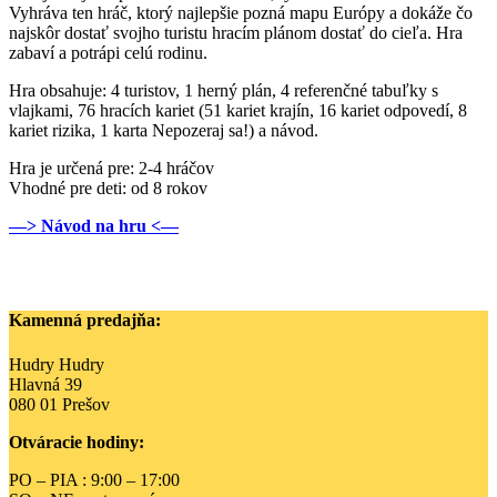
Vyhráva ten hráč, ktorý najlepšie pozná mapu Európy a dokáže čo
najskôr dostať svojho turistu hracím plánom dostať do cieľa. Hra
zabaví a potrápi celú rodinu.
Hra obsahuje: 4 turistov, 1 herný plán, 4 referenčné tabuľky s
vlajkami, 76 hracích kariet (51 kariet krajín, 16 kariet odpovedí, 8
kariet rizika, 1 karta Nepozeraj sa!) a návod.
Hra je určená pre: 2-4 hráčov
Vhodné pre deti: od 8 rokov
—> Návod na hru <—
Kamenná predajňa:
Hudry Hudry
Hlavná 39
080 01 Prešov
Otváracie hodiny:
PO – PIA : 9:00 – 17:00