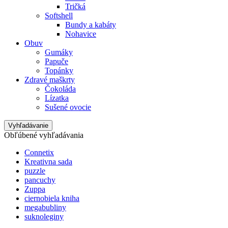
Tričká
Softshell
Bundy a kabáty
Nohavice
Obuv
Gumáky
Papuče
Topánky
Zdravé maškrty
Čokoláda
Lízatka
Sušené ovocie
Vyhľadávanie
Obľúbené vyhľadávania
Connetix
Kreativna sada
puzzle
pancuchy
Zuppa
ciernobiela kniha
megabubliny
suknoleginy