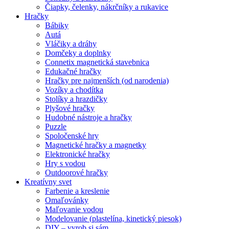
Čiapky, čelenky, nákrčníky a rukavice
Hračky
Bábiky
Autá
Vláčiky a dráhy
Domčeky a doplnky
Connetix magnetická stavebnica
Edukačné hračky
Hračky pre najmenších (od narodenia)
Vozíky a chodítka
Stolíky a hrazdičky
Plyšové hračky
Hudobné nástroje a hračky
Puzzle
Spoločenské hry
Magnetické hračky a magnetky
Elektronické hračky
Hry s vodou
Outdoorové hračky
Kreatívny svet
Farbenie a kreslenie
Omaľovánky
Maľovanie vodou
Modelovanie (plastelína, kinetický piesok)
DIY – vyrob si sám