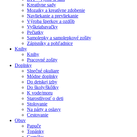
Kreatívne sady
Mozaiky a kreatívne zdobenie
Navliekanie a prevliekanie
Výroba šperkov a ozdôb
Vyškriabavačky
Pečiatky
Samolepky a samolepkové zošity
Zápisníky a pohľadnice
Knihy
Knihy
Pracovné zošity
Doplnky
Slnečné okuliare
Módne doplnky
Do detskej izby
Do školy/škôlky
K vode/moru
Starostlivosť o deti
Stolovanie
Na párty a oslavy
Cestovanie
Obuv
Papuče
Topánky
Gumáky