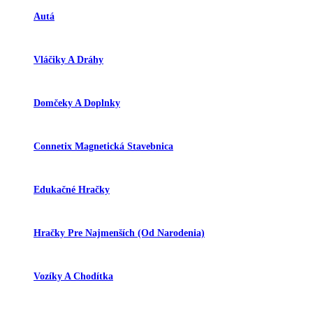
Autá
Vláčiky A Dráhy
Domčeky A Doplnky
Connetix Magnetická Stavebnica
Edukačné Hračky
Hračky Pre Najmenších (od Narodenia)
Vozíky A Chodítka