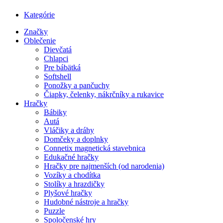
Kategórie
Značky
Oblečenie
Dievčatá
Chlapci
Pre bábätká
Softshell
Ponožky a pančuchy
Čiapky, čelenky, nákrčníky a rukavice
Hračky
Bábiky
Autá
Vláčiky a dráhy
Domčeky a doplnky
Connetix magnetická stavebnica
Edukačné hračky
Hračky pre najmenších (od narodenia)
Vozíky a chodítka
Stolíky a hrazdičky
Plyšové hračky
Hudobné nástroje a hračky
Puzzle
Spoločenské hry