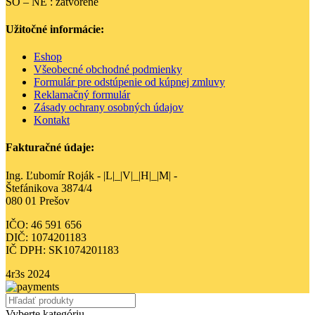
SO – NE : zatvorené
Užitočné informácie:
Eshop
Všeobecné obchodné podmienky
Formulár pre odstúpenie od kúpnej zmluvy
Reklamačný formulár
Zásady ochrany osobných údajov
Kontakt
Fakturačné údaje:
Ing. Ľubomír Roják - |L|_|V|_|H|_|M| -
Štefánikova 3874/4
080 01 Prešov
IČO: 46 591 656
DIČ: 1074201183
IČ DPH: SK1074201183
4r3s
2024
Vyberte kategóriu