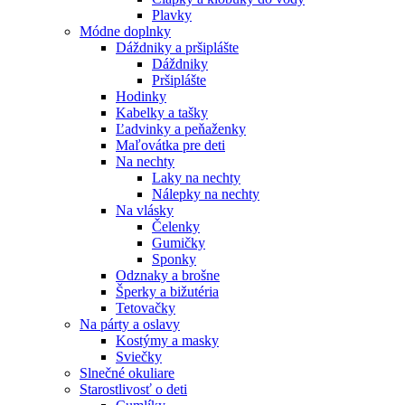
Plavky
Módne doplnky
Dáždniky a pršiplášte
Dáždniky
Pršiplášte
Hodinky
Kabelky a tašky
Ľadvinky a peňaženky
Maľovátka pre deti
Na nechty
Laky na nechty
Nálepky na nechty
Na vlásky
Čelenky
Gumičky
Sponky
Odznaky a brošne
Šperky a bižutéria
Tetovačky
Na párty a oslavy
Kostýmy a masky
Sviečky
Slnečné okuliare
Starostlivosť o deti