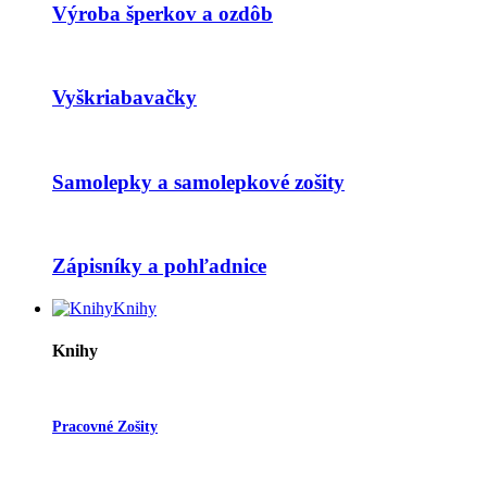
Výroba šperkov a ozdôb
Vyškriabavačky
Samolepky a samolepkové zošity
Zápisníky a pohľadnice
Knihy
Knihy
Pracovné Zošity