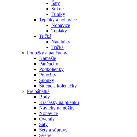
Šaty
Sukne
Tuniky
Tepláky a nohavice
Nohavice
Tepláky
Tričká
Nátelníky
Tričká
Ponožky a pančuchy
Kamašle
Pančuchy
Podkolienky
Ponožky
Silonky
Štucne a kolenačky
Pre bábätká
Body
Kraťasky na plienku
Návleky na nôžky
Nohavice
Overaly
Šaty
Sety a súpravy
Svetre