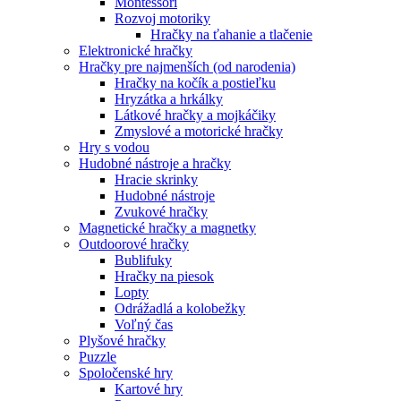
Montessori
Rozvoj motoriky
Hračky na ťahanie a tlačenie
Elektronické hračky
Hračky pre najmenších (od narodenia)
Hračky na kočík a postieľku
Hryzátka a hrkálky
Látkové hračky a mojkáčiky
Zmyslové a motorické hračky
Hry s vodou
Hudobné nástroje a hračky
Hracie skrinky
Hudobné nástroje
Zvukové hračky
Magnetické hračky a magnetky
Outdoorové hračky
Bublifuky
Hračky na piesok
Lopty
Odrážadlá a kolobežky
Voľný čas
Plyšové hračky
Puzzle
Spoločenské hry
Kartové hry