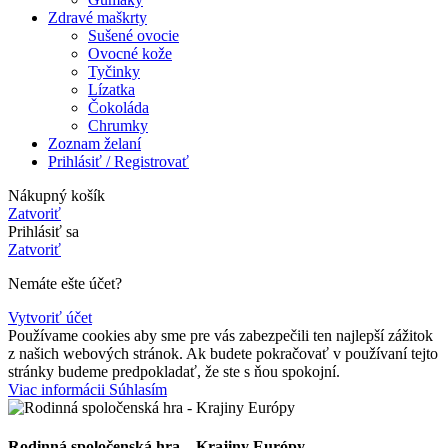
Zdravé maškrty
Sušené ovocie
Ovocné kože
Tyčinky
Lízatka
Čokoláda
Chrumky
Zoznam želaní
Prihlásiť / Registrovať
Nákupný košík
Zatvoriť
Prihlásiť sa
Zatvoriť
Nemáte ešte účet?
Vytvoriť účet
Používame cookies aby sme pre vás zabezpečili ten najlepší zážitok
z našich webových stránok. Ak budete pokračovať v používaní tejto
stránky budeme predpokladať, že ste s ňou spokojní.
Viac
Viac informácii
Súhlasím
informácii
Rodinná spoločenská hra – Krajiny Európy