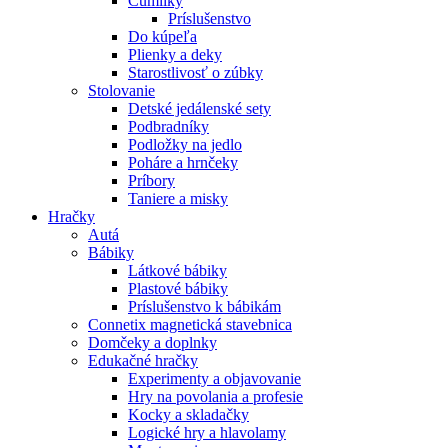
Cumlíky
Príslušenstvo
Do kúpeľa
Plienky a deky
Starostlivosť o zúbky
Stolovanie
Detské jedálenské sety
Podbradníky
Podložky na jedlo
Poháre a hrnčeky
Príbory
Taniere a misky
Hračky
Autá
Bábiky
Látkové bábiky
Plastové bábiky
Príslušenstvo k bábikám
Connetix magnetická stavebnica
Domčeky a doplnky
Edukačné hračky
Experimenty a objavovanie
Hry na povolania a profesie
Kocky a skladačky
Logické hry a hlavolamy