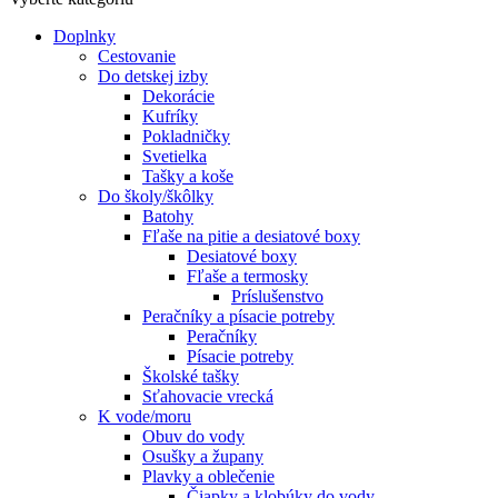
Doplnky
Cestovanie
Do detskej izby
Dekorácie
Kufríky
Pokladničky
Svetielka
Tašky a koše
Do školy/škôlky
Batohy
Fľaše na pitie a desiatové boxy
Desiatové boxy
Fľaše a termosky
Príslušenstvo
Peračníky a písacie potreby
Peračníky
Písacie potreby
Školské tašky
Sťahovacie vrecká
K vode/moru
Obuv do vody
Osušky a župany
Plavky a oblečenie
Čiapky a klobúky do vody