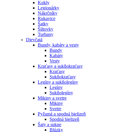
Kukly
Legionárky
Nákrčníky
Rukavice
Šatky
Šiltovky
Turbany
Dievčatá
Bundy, kabáty a vesty
Bundy
Kabáty
Vesty
Kraťasy a sukňokraťasy
Kraťasy
Sukňokraťasy
Legíny a sukňolegíny
Legíny
Sukňolegíny
Mikiny a svetre
Mikiny
Svetre
Pyžamá a spodná bielizeň
Spodná bielizeň
Šaty a sukne
Blúzky