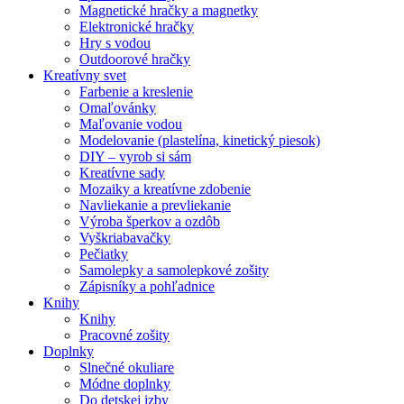
Magnetické hračky a magnetky
Elektronické hračky
Hry s vodou
Outdoorové hračky
Kreatívny svet
Farbenie a kreslenie
Omaľovánky
Maľovanie vodou
Modelovanie (plastelína, kinetický piesok)
DIY – vyrob si sám
Kreatívne sady
Mozaiky a kreatívne zdobenie
Navliekanie a prevliekanie
Výroba šperkov a ozdôb
Vyškriabavačky
Pečiatky
Samolepky a samolepkové zošity
Zápisníky a pohľadnice
Knihy
Knihy
Pracovné zošity
Doplnky
Slnečné okuliare
Módne doplnky
Do detskej izby