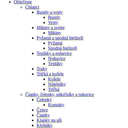
Oblečenie
Chlapci
Bundy a vesty
Bundy
Vesty
Mikiny a svetre
Mikiny
Pyžamá a spodná bielizeň
Pyžamá
Spodná bielizeň
Tepláky a nohavice
Nohavice
Tepláky
Traky
Tričká a košele
Košele
Nátelníky
Tričká
Čiapky, čelenky, nákrčníky a rukavice
Čelenky
Korunky
Čepce
Čiapky
Klapky na uši
Klobúky