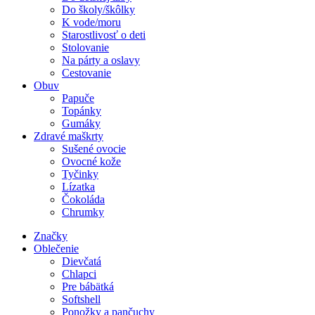
Do školy/škôlky
K vode/moru
Starostlivosť o deti
Stolovanie
Na párty a oslavy
Cestovanie
Obuv
Papuče
Topánky
Gumáky
Zdravé maškrty
Sušené ovocie
Ovocné kože
Tyčinky
Lízatka
Čokoláda
Chrumky
Značky
Oblečenie
Dievčatá
Chlapci
Pre bábätká
Softshell
Ponožky a pančuchy