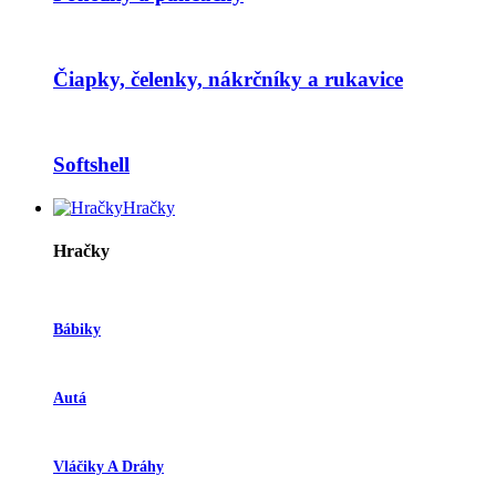
Čiapky, čelenky, nákrčníky a rukavice
Softshell
Hračky
Hračky
Bábiky
Autá
Vláčiky A Dráhy