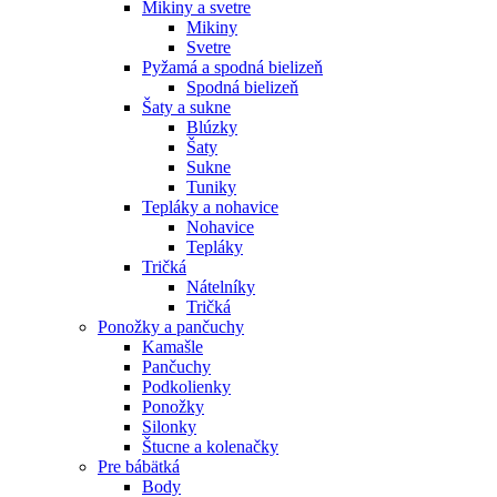
Mikiny a svetre
Mikiny
Svetre
Pyžamá a spodná bielizeň
Spodná bielizeň
Šaty a sukne
Blúzky
Šaty
Sukne
Tuniky
Tepláky a nohavice
Nohavice
Tepláky
Tričká
Nátelníky
Tričká
Ponožky a pančuchy
Kamašle
Pančuchy
Podkolienky
Ponožky
Silonky
Štucne a kolenačky
Pre bábätká
Body