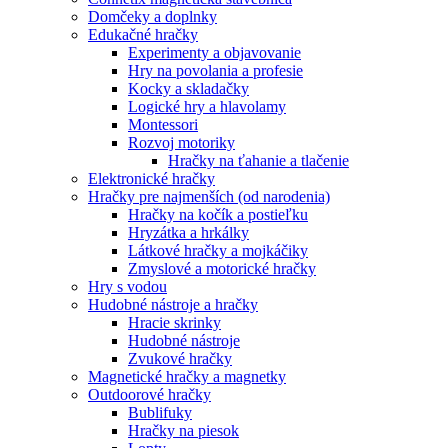
Domčeky a doplnky
Edukačné hračky
Experimenty a objavovanie
Hry na povolania a profesie
Kocky a skladačky
Logické hry a hlavolamy
Montessori
Rozvoj motoriky
Hračky na ťahanie a tlačenie
Elektronické hračky
Hračky pre najmenších (od narodenia)
Hračky na kočík a postieľku
Hryzátka a hrkálky
Látkové hračky a mojkáčiky
Zmyslové a motorické hračky
Hry s vodou
Hudobné nástroje a hračky
Hracie skrinky
Hudobné nástroje
Zvukové hračky
Magnetické hračky a magnetky
Outdoorové hračky
Bublifuky
Hračky na piesok