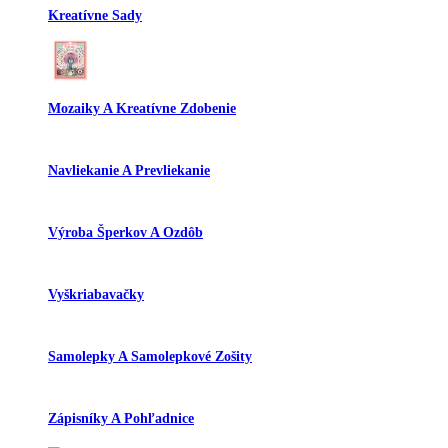
Kreatívne Sady
Mozaiky A Kreatívne Zdobenie
Navliekanie A Prevliekanie
Výroba Šperkov A Ozdôb
Vyškriabavačky
Samolepky A Samolepkové Zošity
Zápisníky A Pohľadnice