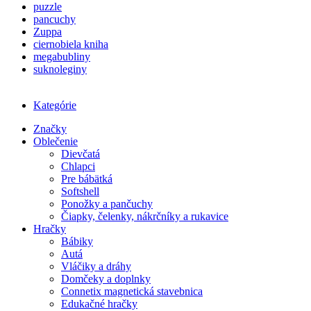
puzzle
pancuchy
Zuppa
ciernobiela kniha
megabubliny
suknoleginy
Kategórie
Značky
Oblečenie
Dievčatá
Chlapci
Pre bábätká
Softshell
Ponožky a pančuchy
Čiapky, čelenky, nákrčníky a rukavice
Hračky
Bábiky
Autá
Vláčiky a dráhy
Domčeky a doplnky
Connetix magnetická stavebnica
Edukačné hračky