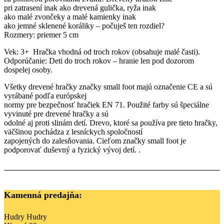
pri zatrasení inak ako drevená gulička, ryža inak
ako malé zvončeky a malé kamienky inak
ako jemné sklenené koráliky – počuješ ten rozdiel?
Rozmery: priemer 5 cm
Vek: 3+ Hračka vhodná od troch rokov (obsahuje malé časti).
Odporúčanie: Deti do troch rokov – hranie len pod dozorom
dospelej osoby.
Všetky drevené hračky značky small foot majú označenie CE a sú
vyrábané podľa európskej
normy pre bezpečnosť hračiek EN 71. Použité farby sú špeciálne
vyvinuté pre drevené hračky a sú
odolné aj proti slinám detí. Drevo, ktoré sa používa pre tieto hračky,
väčšinou pochádza z lesníckych spoločností
zapojených do zalesňovania. Cieľom značky small foot je
podporovať duševný a fyzický vývoj detí. .
Kamenná predajňa:
Hudry Hudry