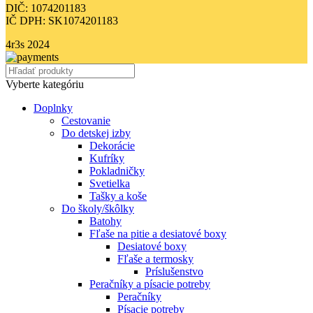
DIČ: 1074201183
IČ DPH: SK1074201183
4r3s
2024
Vyberte kategóriu
Doplnky
Cestovanie
Do detskej izby
Dekorácie
Kufríky
Pokladničky
Svetielka
Tašky a koše
Do školy/škôlky
Batohy
Fľaše na pitie a desiatové boxy
Desiatové boxy
Fľaše a termosky
Príslušenstvo
Peračníky a písacie potreby
Peračníky
Písacie potreby