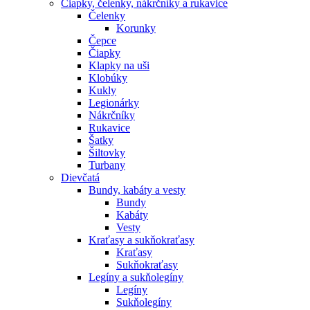
Čiapky, čelenky, nákrčníky a rukavice
Čelenky
Korunky
Čepce
Čiapky
Klapky na uši
Klobúky
Kukly
Legionárky
Nákrčníky
Rukavice
Šatky
Šiltovky
Turbany
Dievčatá
Bundy, kabáty a vesty
Bundy
Kabáty
Vesty
Kraťasy a sukňokraťasy
Kraťasy
Sukňokraťasy
Legíny a sukňolegíny
Legíny
Sukňolegíny