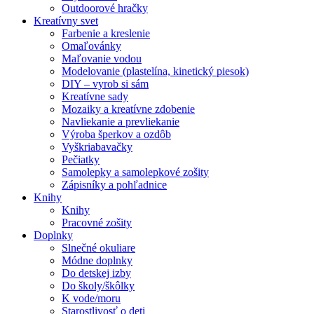
Outdoorové hračky
Kreatívny svet
Farbenie a kreslenie
Omaľovánky
Maľovanie vodou
Modelovanie (plastelína, kinetický piesok)
DIY – vyrob si sám
Kreatívne sady
Mozaiky a kreatívne zdobenie
Navliekanie a prevliekanie
Výroba šperkov a ozdôb
Vyškriabavačky
Pečiatky
Samolepky a samolepkové zošity
Zápisníky a pohľadnice
Knihy
Knihy
Pracovné zošity
Doplnky
Slnečné okuliare
Módne doplnky
Do detskej izby
Do školy/škôlky
K vode/moru
Starostlivosť o deti