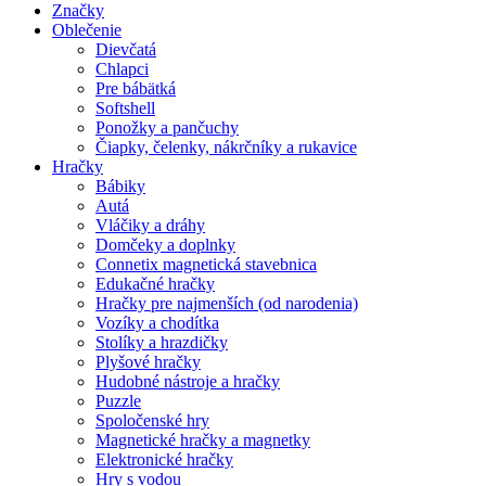
Značky
Oblečenie
Dievčatá
Chlapci
Pre bábätká
Softshell
Ponožky a pančuchy
Čiapky, čelenky, nákrčníky a rukavice
Hračky
Bábiky
Autá
Vláčiky a dráhy
Domčeky a doplnky
Connetix magnetická stavebnica
Edukačné hračky
Hračky pre najmenších (od narodenia)
Vozíky a chodítka
Stolíky a hrazdičky
Plyšové hračky
Hudobné nástroje a hračky
Puzzle
Spoločenské hry
Magnetické hračky a magnetky
Elektronické hračky
Hry s vodou