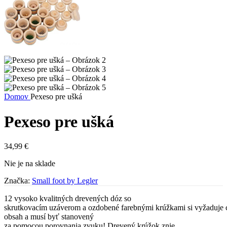
Domov
Pexeso pre ušká
Pexeso pre ušká
34,99
€
Nie je na sklade
Značka:
Small foot by Legler
12 vysoko kvalitných drevených dóz so
skrutkovacím uzáverom a ozdobené farebnými krúžkami si vyžaduje c
obsah a musí byť stanovený
za pomocou porovnania zvuku! Drevený krúžok znie