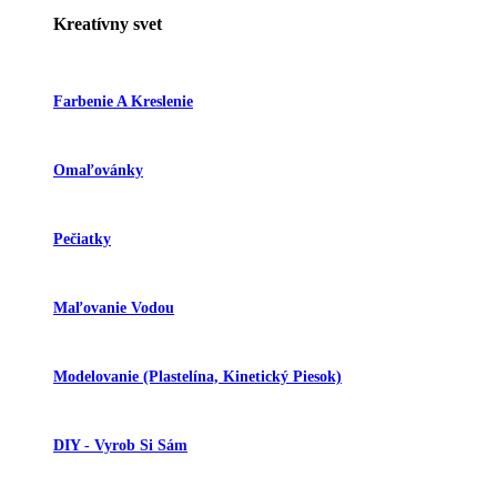
Kreatívny svet
Farbenie A Kreslenie
Omaľovánky
Pečiatky
Maľovanie Vodou
Modelovanie (plastelína, Kinetický Piesok)
DIY - Vyrob Si Sám