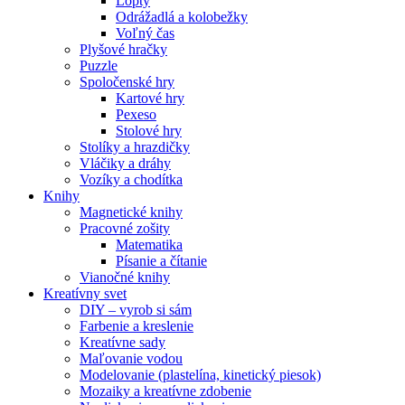
Lopty
Odrážadlá a kolobežky
Voľný čas
Plyšové hračky
Puzzle
Spoločenské hry
Kartové hry
Pexeso
Stolové hry
Stolíky a hrazdičky
Vláčiky a dráhy
Vozíky a chodítka
Knihy
Magnetické knihy
Pracovné zošity
Matematika
Písanie a čítanie
Vianočné knihy
Kreatívny svet
DIY – vyrob si sám
Farbenie a kreslenie
Kreatívne sady
Maľovanie vodou
Modelovanie (plastelína, kinetický piesok)
Mozaiky a kreatívne zdobenie