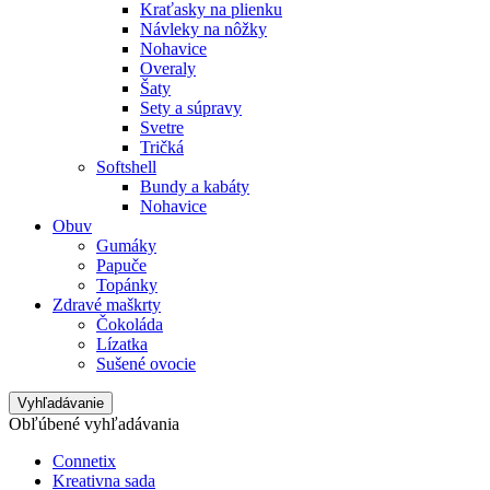
Kraťasky na plienku
Návleky na nôžky
Nohavice
Overaly
Šaty
Sety a súpravy
Svetre
Tričká
Softshell
Bundy a kabáty
Nohavice
Obuv
Gumáky
Papuče
Topánky
Zdravé maškrty
Čokoláda
Lízatka
Sušené ovocie
Vyhľadávanie
Obľúbené vyhľadávania
Connetix
Kreativna sada