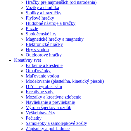
Hračky pre najmenších (od narodenia)
Vozíky a chodítka
Stolíky a hrazdičky
Plyšové hračky
Hudobné nástroje a hračky
Puzzle
Spoločenské hry
Magnetické hračky a magnetky
Elektronické hračky
Hry s vodou
Outdoorové hračky
Kreatívny svet
Farbenie a kreslenie
Omaľovánky
Maľovanie vodou
Modelovanie (plastelína, kinetický piesok)
DIY – vyrob si sám
Kreatívne sady
Mozaiky a kreatívne zdobenie
Navliekanie a prevliekanie
Výroba šperkov a ozdôb
Vyškriabavačky
Pečiatky
Samolepky a samolepkové zošity
Zápisníky a pohľadnice