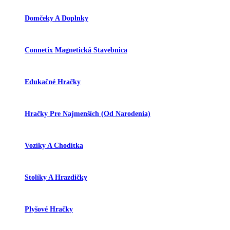
Domčeky A Doplnky
Connetix Magnetická Stavebnica
Edukačné Hračky
Hračky Pre Najmenších (od Narodenia)
Vozíky A Chodítka
Stolíky A Hrazdičky
Plyšové Hračky