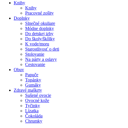
Knihy
Knihy
Pracovné zošity
Doplnky
Slnečné okuliare
Módne doplnky
Do detskej izby
Do školy/škôlky
K vode/moru
Starostlivosť o deti
Stolovanie
Na párty a oslavy
Cestovanie
Obuv
Papuče
Topánky
Gumáky
Zdravé maškrty
Sušené ovocie
Ovocné kože
Tyčinky
Lízatka
Čokoláda
Chrumky