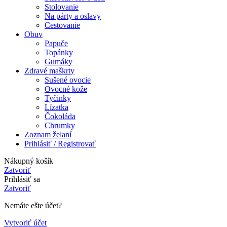
Stolovanie
Na párty a oslavy
Cestovanie
Obuv
Papuče
Topánky
Gumáky
Zdravé maškrty
Sušené ovocie
Ovocné kože
Tyčinky
Lízatka
Čokoláda
Chrumky
Zoznam želaní
Prihlásiť / Registrovať
Nákupný košík
Zatvoriť
Prihlásiť sa
Zatvoriť
Nemáte ešte účet?
Vytvoriť účet