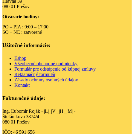
Hlavná 39
080 01 Prešov
Otváracie hodiny:
PO – PIA : 9:00 – 17:00
SO – NE : zatvorené
Užitočné informácie:
Eshop
Všeobecné obchodné podmienky
Formulár pre odstúpenie od kúpnej zmluvy
Reklamačný formulár
Zásady ochrany osobných údajov
Kontakt
Fakturačné údaje:
Ing. Ľubomír Roják - |L|_|V|_|H|_|M| -
Štefánikova 3874/4
080 01 Prešov
IČO: 46 591 656