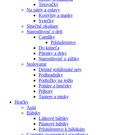
Tetovačky
Na párty a oslavy
Kostýmy a masky
Sviečky
Slnečné okuliare
Starostlivosť o deti
Cumlíky
Príslušenstvo
Do kúpeľa
Plienky a deky
Starostlivosť o zúbky
Stolovanie
Detské jedálenské sety
Podbradníky
Podložky na jedlo
Poháre a hrnčeky
Príbory
Taniere a misky
Hračky
Autá
Bábiky
Látkové bábiky
Plastové bábiky
Príslušenstvo k bábikám
Connetix magnetická stavebnica