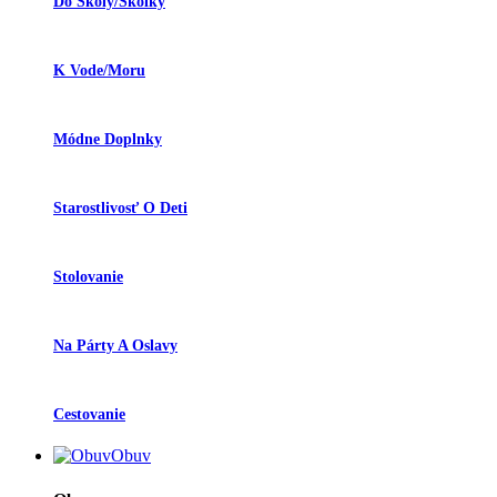
Do Školy/škôlky
K Vode/moru
Módne Doplnky
Starostlivosť O Deti
Stolovanie
Na Párty A Oslavy
Cestovanie
Obuv