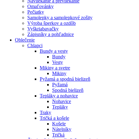
Navliekanie a prevliekanie
Omaľovánky
Pečiatky
Samolepky a samolepkové zošity
Výroba šperkov a ozdôb
Vyškriabavačky
Zápisníky a pohľadnice
Oblečenie
Chlapci
Bundy a vesty
Bundy
Vesty
Mikiny a svetre
Mikiny
Pyžamá a spodná bielizeň
Pyžamá
Spodná bielizeň
Tepláky a nohavice
Nohavice
Tepláky
Traky
Tričká a košele
Košele
Nátelníky
Tričká