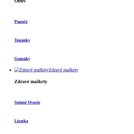
Obuv
Papuče
Topánky
Gumáky
Zdravé maškrty
Zdravé maškrty
Sušené Ovocie
Lízatka