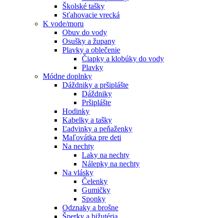
Školské tašky
Sťahovacie vrecká
K vode/moru
Obuv do vody
Osušky a župany
Plavky a oblečenie
Čiapky a klobúky do vody
Plavky
Módne doplnky
Dáždniky a pršiplášte
Dáždniky
Pršiplášte
Hodinky
Kabelky a tašky
Ľadvinky a peňaženky
Maľovátka pre deti
Na nechty
Laky na nechty
Nálepky na nechty
Na vlásky
Čelenky
Gumičky
Sponky
Odznaky a brošne
Šperky a bižutéria