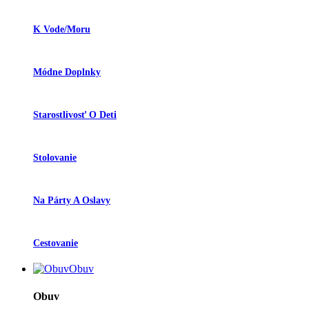
K Vode/moru
Módne Doplnky
Starostlivosť O Deti
Stolovanie
Na Párty A Oslavy
Cestovanie
Obuv
Obuv