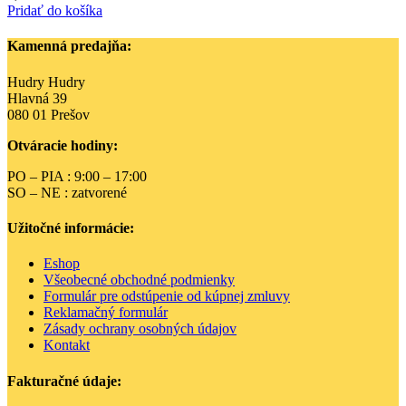
Pridať do košíka
Kamenná predajňa:
Hudry Hudry
Hlavná 39
080 01 Prešov
Otváracie hodiny:
PO – PIA : 9:00 – 17:00
SO – NE : zatvorené
Užitočné informácie:
Eshop
Všeobecné obchodné podmienky
Formulár pre odstúpenie od kúpnej zmluvy
Reklamačný formulár
Zásady ochrany osobných údajov
Kontakt
Fakturačné údaje: