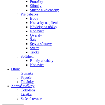
Ponožky
Silonky
Štucne a kolenačky
Pre bábätká
Body
Kraťasky na plienku
Návleky na nôžky
Nohavice
Overaly
Šaty
Sety a súpravy
Svetre
Tričká
Softshell
Bundy a kabáty
Nohavice
Obuv
Gumáky
Papuče
Topánky
Zdravé maškrty
Čokoláda
Lízatka
Sušené ovocie