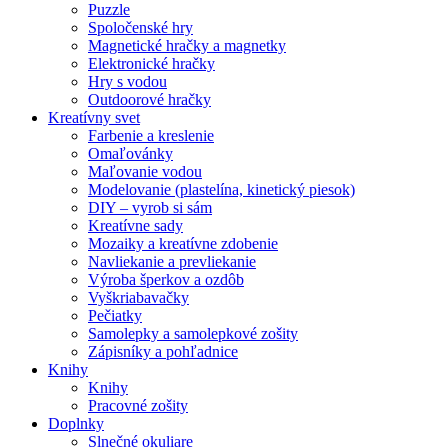
Puzzle
Spoločenské hry
Magnetické hračky a magnetky
Elektronické hračky
Hry s vodou
Outdoorové hračky
Kreatívny svet
Farbenie a kreslenie
Omaľovánky
Maľovanie vodou
Modelovanie (plastelína, kinetický piesok)
DIY – vyrob si sám
Kreatívne sady
Mozaiky a kreatívne zdobenie
Navliekanie a prevliekanie
Výroba šperkov a ozdôb
Vyškriabavačky
Pečiatky
Samolepky a samolepkové zošity
Zápisníky a pohľadnice
Knihy
Knihy
Pracovné zošity
Doplnky
Slnečné okuliare