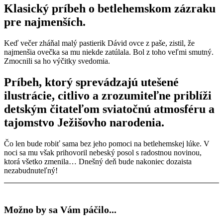
Klasický príbeh o betlehemskom zázraku
pre najmenších.
Keď večer zháňal malý pastierik Dávid ovce z paše, zistil, že
najmenšia ovečka sa mu niekde zatúlala. Bol z toho veľmi smutný.
Zmocnili sa ho výčitky svedomia.
Príbeh, ktorý sprevádzajú utešené
ilustrácie, citlivo a zrozumiteľne priblíži
detským čitateľom sviatočnú atmosféru a
tajomstvo Ježišovho narodenia.
Čo len bude robiť sama bez jeho pomoci na betlehemskej lúke. V
noci sa mu však prihovoril nebeský posol s radostnou novinou,
ktorá všetko zmenila… Dnešný deň bude nakoniec dozaista
nezabudnuteľný!
Možno by sa Vám páčilo...