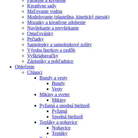
Farbenie a kreslenie
Kreatívne sady
Maľovanie vodou
Modelovanie (plastelína, kinetický piesok)
Mozaiky a kreatívne zdobenie
Navliekanie a prevliekanie
Omaľovánky
Pečiatky
Samolepky a samolepkové zošity
Výroba šperkov a ozdôb
Vyškriabavačky
Zápisníky a pohľadnice
Oblečenie
Chlapci
Bundy a vesty
Bundy
Vesty
Mikiny a svetre
Mikiny
Pyžamá a spodná bielizeň
Pyžamá
Spodná bielizeň
Tepláky a nohavice
Nohavice
Tepláky