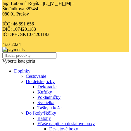
Ing. Ľubomír Roják - |L|_|V|_|H|_|M| -
Štefánikova 3874/4
080 01 Prešov
IČO: 46 591 656
DIČ: 1074201183
IČ DPH: SK1074201183
4r3s
2024
Vyberte kategóriu
Doplnky
Cestovanie
Do detskej izby
Dekorácie
Kufríky
Pokladničky
Svetielka
Tašky a koše
Do školy/škôlky
Batohy
Fľaše na pitie a desiatové boxy
Desiatové boxy