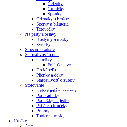
Čelenky
Gumičky
Sponky
Odznaky a brošne
Šperky a bižutéria
Tetovačky
Na párty a oslavy
Kostýmy a masky
Sviečky
Slnečné okuliare
Starostlivosť o deti
Cumlíky
Príslušenstvo
Do kúpeľa
Plienky a deky
Starostlivosť o zúbky
Stolovanie
Detské jedálenské sety
Podbradníky
Podložky na jedlo
Poháre a hrnčeky
Príbory
Taniere a misky
Hračky
Autá