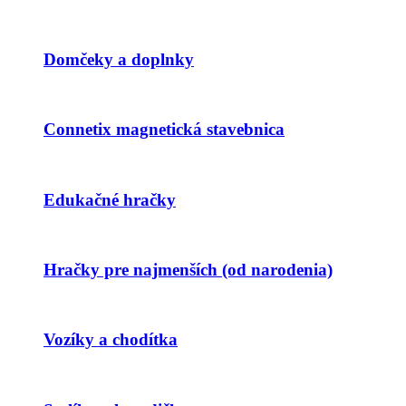
Domčeky a doplnky
Connetix magnetická stavebnica
Edukačné hračky
Hračky pre najmenších (od narodenia)
Vozíky a chodítka