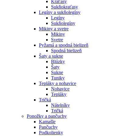
Kraťasy
Sukňokraťasy
Legíny a sukňolegíny
Legíny
Sukňolegíny
Mikiny a svetre
Mikiny
Svetre
Pyžamá a spodná bielizeň
Spodná bielizeň
Šaty a sukne
Blúzky
Šaty
Sukne
Tuniky
Tepláky a nohavice
Nohavice
Tepláky
Tričká
Nátelníky
Tričká
Ponožky a pančuchy
Kamašle
Pančuchy
Podkolienky