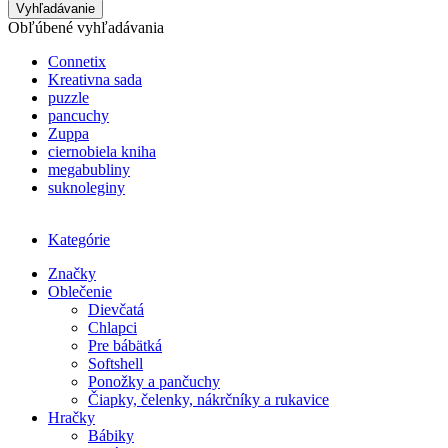
Vyhľadávanie
Obľúbené vyhľadávania
Connetix
Kreativna sada
puzzle
pancuchy
Zuppa
ciernobiela kniha
megabubliny
suknoleginy
Kategórie
Značky
Oblečenie
Dievčatá
Chlapci
Pre bábätká
Softshell
Ponožky a pančuchy
Čiapky, čelenky, nákrčníky a rukavice
Hračky
Bábiky