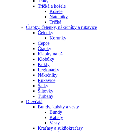
Traky
Tričká a košele
Košele
Nátelníky
Tričká
Čiapky, čelenky, nákrčníky a rukavice
Čelenky
Korunky
Čepce
Čiapky
Klapky na uši
Klobúky
Kukly
Legionárky
Nákrčníky
Rukavice
Šatky
Šiltovky
Turbany
Dievčatá
Bundy, kabáty a vesty
Bundy
Kabáty
Vesty
Kraťasy a sukňokraťasy