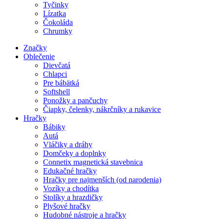
Tyčinky
Lízatka
Čokoláda
Chrumky
Značky
Oblečenie
Dievčatá
Chlapci
Pre bábätká
Softshell
Ponožky a pančuchy
Čiapky, čelenky, nákrčníky a rukavice
Hračky
Bábiky
Autá
Vláčiky a dráhy
Domčeky a doplnky
Connetix magnetická stavebnica
Edukačné hračky
Hračky pre najmenších (od narodenia)
Vozíky a chodítka
Stolíky a hrazdičky
Plyšové hračky
Hudobné nástroje a hračky