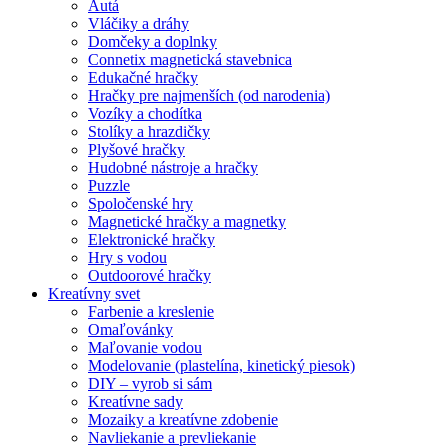
Autá
Vláčiky a dráhy
Domčeky a doplnky
Connetix magnetická stavebnica
Edukačné hračky
Hračky pre najmenších (od narodenia)
Vozíky a chodítka
Stolíky a hrazdičky
Plyšové hračky
Hudobné nástroje a hračky
Puzzle
Spoločenské hry
Magnetické hračky a magnetky
Elektronické hračky
Hry s vodou
Outdoorové hračky
Kreatívny svet
Farbenie a kreslenie
Omaľovánky
Maľovanie vodou
Modelovanie (plastelína, kinetický piesok)
DIY – vyrob si sám
Kreatívne sady
Mozaiky a kreatívne zdobenie
Navliekanie a prevliekanie