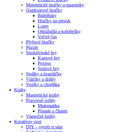
Magnetické hračky a magnetky
Outdoorové hračky
Bublifuky
Hračky na piesok
Lopty
Odrážadlá a kolobežky
Voľný čas
Plyšové hračky
Puzzle
Spoločenské hry
Kartové hry
Pexeso
Stolové hry
Stolíky a hrazdičky
Vláčiky a dráhy
Vozíky a chodítka
Knihy
Magnetické knihy
Pracovné zošity
Matematika
Písanie a čítanie
Vianočné knihy
Kreatívny svet
DIY – vyrob si sám