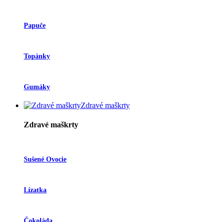
Papuče
Topánky
Gumáky
Zdravé maškrty
Zdravé maškrty
Sušené Ovocie
Lízatka
Čokoláda