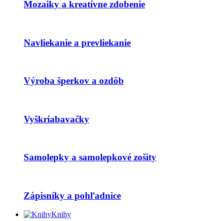
Mozaiky a kreatívne zdobenie
Navliekanie a prevliekanie
Výroba šperkov a ozdôb
Vyškriabavačky
Samolepky a samolepkové zošity
Zápisníky a pohľadnice
Knihy