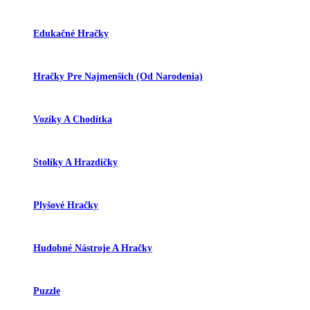
Edukačné Hračky
Hračky Pre Najmenších (od Narodenia)
Vozíky A Chodítka
Stolíky A Hrazdičky
Plyšové Hračky
Hudobné Nástroje A Hračky
Puzzle