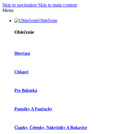
Skip to navigation
Skip to main content
Menu
Oblečenie
Oblečenie
Dievčatá
Chlapci
Pre Bábätká
Ponožky A Pančuchy
Čiapky, Čelenky, Nákrčníky A Rukavice