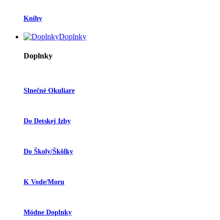
Knihy
Doplnky
Doplnky
Slnečné Okuliare
Do Detskej Izby
Do Školy/škôlky
K Vode/moru
Módne Doplnky