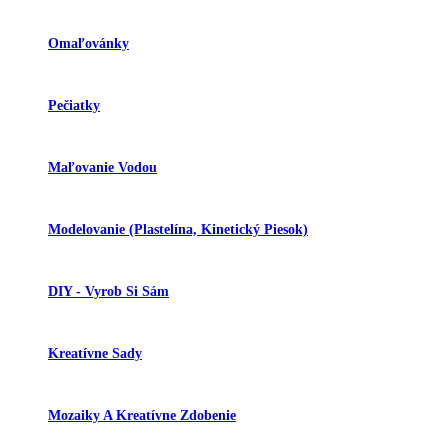
Omaľovánky
Pečiatky
Maľovanie Vodou
Modelovanie (plastelína, Kinetický Piesok)
DIY - Vyrob Si Sám
Kreatívne Sady
Mozaiky A Kreatívne Zdobenie