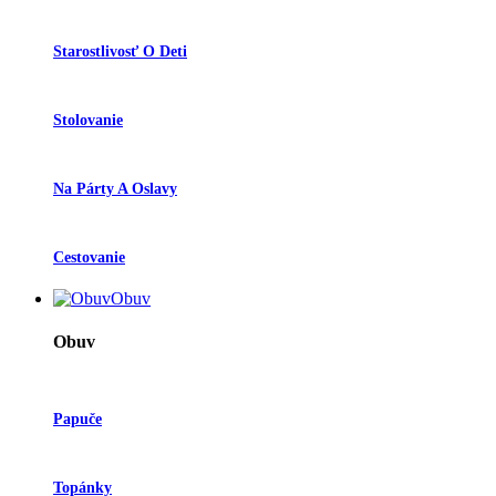
Starostlivosť O Deti
Stolovanie
Na Párty A Oslavy
Cestovanie
Obuv
Obuv
Papuče
Topánky