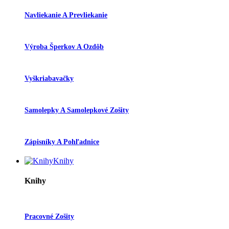
Navliekanie A Prevliekanie
Výroba Šperkov A Ozdôb
Vyškriabavačky
Samolepky A Samolepkové Zošity
Zápisníky A Pohľadnice
Knihy
Knihy
Pracovné Zošity