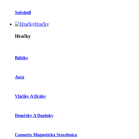
Softshell
Hračky
Hračky
Bábiky
Autá
Vláčiky A Dráhy
Domčeky A Doplnky
Connetix Magnetická Stavebnica