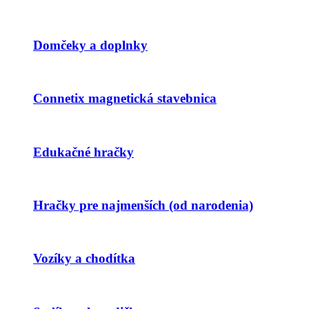
Domčeky a doplnky
Connetix magnetická stavebnica
Edukačné hračky
Hračky pre najmenších (od narodenia)
Vozíky a chodítka