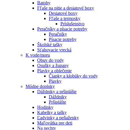
Batohy
Fľaše na pitie a desiatové boxy
Desiatové boxy
Fľaše a termosky
Príslušenstvo
Peračníky a písacie potreby
Peračníky
Písacie potreby
Školské tašky
Sťahovacie vrecká
K vode/moru
Obuv do vody
Osušky a župany
Plavky a oblečenie
Čiapky a klobúky do vody
Plavky
Módne doplnky
Dáždniky a pršiplášte
Dáždniky
Pršiplášte
Hodinky
Kabelky a tašky
Ľadvinky a peňaženky
Maľovátka pre deti
Na nechty