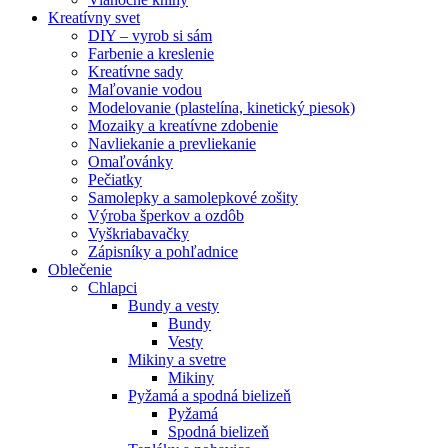
Kreatívny svet
DIY – vyrob si sám
Farbenie a kreslenie
Kreatívne sady
Maľovanie vodou
Modelovanie (plastelína, kinetický piesok)
Mozaiky a kreatívne zdobenie
Navliekanie a prevliekanie
Omaľovánky
Pečiatky
Samolepky a samolepkové zošity
Výroba šperkov a ozdôb
Vyškriabavačky
Zápisníky a pohľadnice
Oblečenie
Chlapci
Bundy a vesty
Bundy
Vesty
Mikiny a svetre
Mikiny
Pyžamá a spodná bielizeň
Pyžamá
Spodná bielizeň