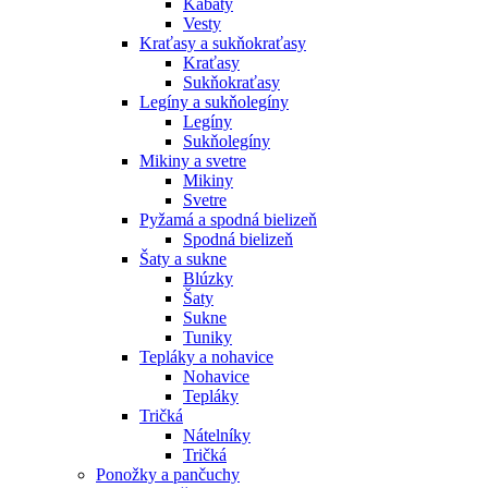
Kabáty
Vesty
Kraťasy a sukňokraťasy
Kraťasy
Sukňokraťasy
Legíny a sukňolegíny
Legíny
Sukňolegíny
Mikiny a svetre
Mikiny
Svetre
Pyžamá a spodná bielizeň
Spodná bielizeň
Šaty a sukne
Blúzky
Šaty
Sukne
Tuniky
Tepláky a nohavice
Nohavice
Tepláky
Tričká
Nátelníky
Tričká
Ponožky a pančuchy