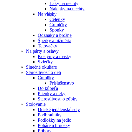
Laky na nechty
Nálepky na nechty
Na vlásky
Čelenky
Gumičky
Sponky
Odznaky a brošne
Šperky a bižutéria
Tetovačky
Na párty a oslavy
Kostýmy a masky
Sviečky
Slnečné okuliare
Starostlivosť o deti
Cumlíky
Príslušenstvo
Do kúpeľa
Plienky a deky
Starostlivosť o zúbky
Stolovanie
Detské jedálenské sety
Podbradníky
Podložky na jedlo
Poháre a hrnčeky
Príbory