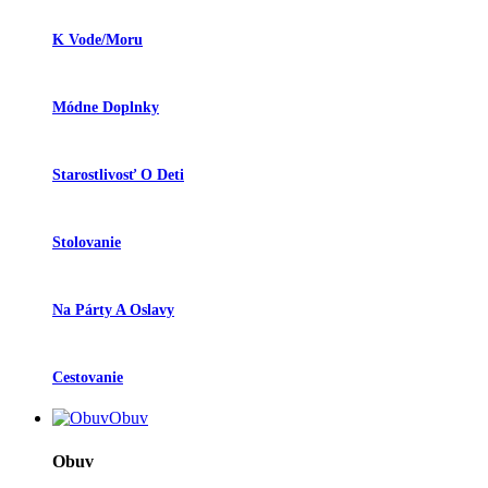
K Vode/moru
Módne Doplnky
Starostlivosť O Deti
Stolovanie
Na Párty A Oslavy
Cestovanie
Obuv
Obuv