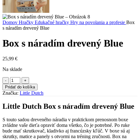
Domov
Hračky
Edukačné hračky
Hry na povolania a profesie
Box
s náradím drevený Blue
Box s náradím drevený Blue
25,99
€
Na sklade
množstvo
Box
Pridať do košíka
s
Značka:
Little Dutch
náradím
drevený
Little Dutch Box s náradím drevený Blue
Blue
S touto sadou dreveného náradia v praktickom prenosnom boxe
zvládne vaše dieťa opraviť doma všetko, čo je potrebné. Po ruke
bude mať skrutkovač, kladivko aj francúzsky kľúč. V boxe sú aj
skrutky, matice a panely s otvormi na tréning zručnosti. Box na