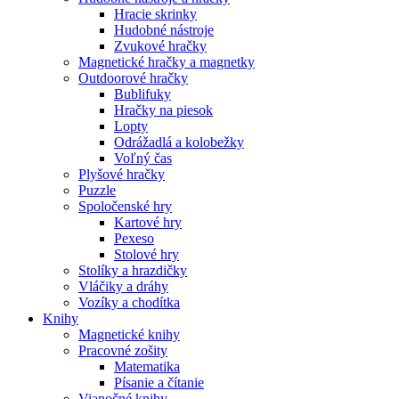
Hracie skrinky
Hudobné nástroje
Zvukové hračky
Magnetické hračky a magnetky
Outdoorové hračky
Bublifuky
Hračky na piesok
Lopty
Odrážadlá a kolobežky
Voľný čas
Plyšové hračky
Puzzle
Spoločenské hry
Kartové hry
Pexeso
Stolové hry
Stolíky a hrazdičky
Vláčiky a dráhy
Vozíky a chodítka
Knihy
Magnetické knihy
Pracovné zošity
Matematika
Písanie a čítanie
Vianočné knihy