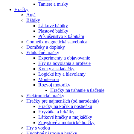
Taniere a misky
Hračky
Autá
Bábiky
Látkové bábiky
Plastové bábiky
Príslušenstvo k bábikám
Connetix magnetická stavebnica
Domčeky a doplnky
Edukačné hračky
Experimenty a objavovanie
Hry na povolania a profesie
Kocky a skladačky
Logické hry a hlavolamy
Montessori
Rozvoj motoriky
Hračky na ťahanie a tlačenie
Elektronické hračky
Hračky pre najmenších (od narodenia)
Hračky na kočík a postieľku
Hryzátka a hrkálky
Látkové hračky a mojkáčiky
Zmyslové a motorické hračky
Hry s vodou
Hudobné nástroje a hračky