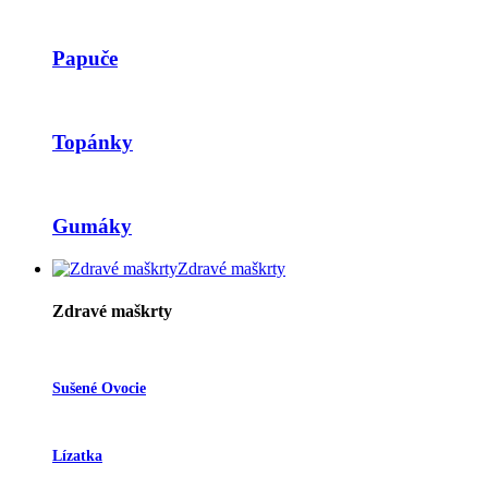
Papuče
Topánky
Gumáky
Zdravé maškrty
Zdravé maškrty
Sušené Ovocie
Lízatka