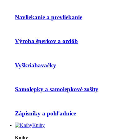
Navliekanie a prevliekanie
Výroba šperkov a ozdôb
Vyškriabavačky
Samolepky a samolepkové zošity
Zápisníky a pohľadnice
Knihy
Knihy