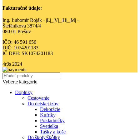
Fakturačné údaje:
Ing. Ľubomír Roják - |L|_|V|_|H|_|M| -
Štefánikova 3874/4
080 01 Prešov
IČO: 46 591 656
DIČ: 1074201183
IČ DPH: SK1074201183
4r3s
2024
Vyberte kategóriu
Doplnky
Cestovanie
Do detskej izby
Dekorácie
Kufríky
Pokladničky
Svetielka
Tašky a koše
Do školy/škôlky