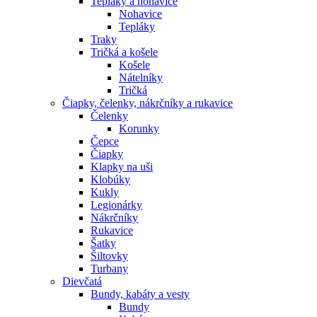
Tepláky a nohavice
Nohavice
Tepláky
Traky
Tričká a košele
Košele
Nátelníky
Tričká
Čiapky, čelenky, nákrčníky a rukavice
Čelenky
Korunky
Čepce
Čiapky
Klapky na uši
Klobúky
Kukly
Legionárky
Nákrčníky
Rukavice
Šatky
Šiltovky
Turbany
Dievčatá
Bundy, kabáty a vesty
Bundy