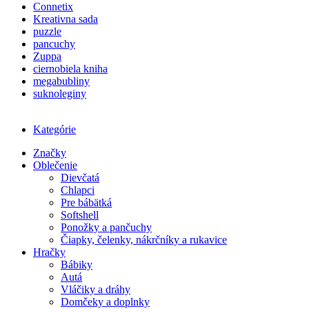
Connetix
Kreativna sada
puzzle
pancuchy
Zuppa
ciernobiela kniha
megabubliny
suknoleginy
Kategórie
Značky
Oblečenie
Dievčatá
Chlapci
Pre bábätká
Softshell
Ponožky a pančuchy
Čiapky, čelenky, nákrčníky a rukavice
Hračky
Bábiky
Autá
Vláčiky a dráhy
Domčeky a doplnky