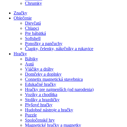
Chrumky
Značky
Oblečenie
Dievčatá
Chlapci
Pre bábätká
Softshell
Ponožky a pančuchy
Čiapky, čelenky, nákrčníky a rukavice
Hračky
Bábiky
Autá
Vláčiky a dráhy
Domčeky a doplnky
Connetix magnetická stavebnica
Edukačné hračky
Hračky pre najmenších (od narodenia)
Vozíky a chodítka
Stolíky a hrazdičky
Plyšové hračky
Hudobné nástroje a hračky
Puzzle
Spoločenské hry
Magnetické hračky a magnetky