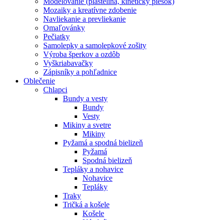
Modelovanie (plastelína, kinetický piesok)
Mozaiky a kreatívne zdobenie
Navliekanie a prevliekanie
Omaľovánky
Pečiatky
Samolepky a samolepkové zošity
Výroba šperkov a ozdôb
Vyškriabavačky
Zápisníky a pohľadnice
Oblečenie
Chlapci
Bundy a vesty
Bundy
Vesty
Mikiny a svetre
Mikiny
Pyžamá a spodná bielizeň
Pyžamá
Spodná bielizeň
Tepláky a nohavice
Nohavice
Tepláky
Traky
Tričká a košele
Košele