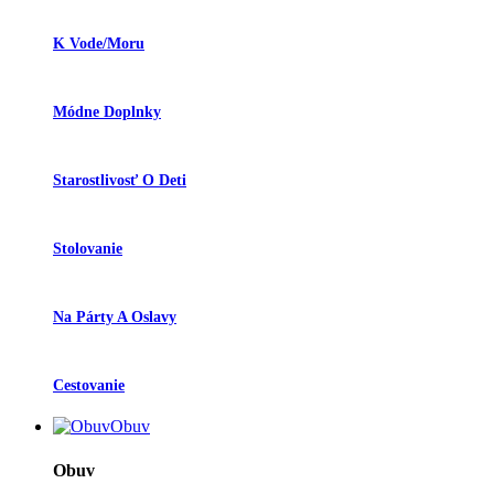
K Vode/moru
Módne Doplnky
Starostlivosť O Deti
Stolovanie
Na Párty A Oslavy
Cestovanie
Obuv
Obuv