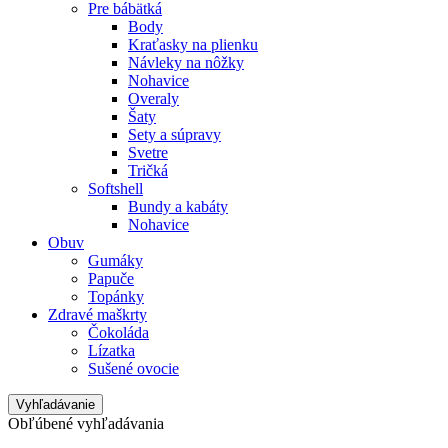
Pre bábätká
Body
Kraťasky na plienku
Návleky na nôžky
Nohavice
Overaly
Šaty
Sety a súpravy
Svetre
Tričká
Softshell
Bundy a kabáty
Nohavice
Obuv
Gumáky
Papuče
Topánky
Zdravé maškrty
Čokoláda
Lízatka
Sušené ovocie
Vyhľadávanie
Obľúbené vyhľadávania