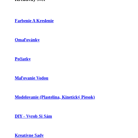
Farbenie A Kreslenie
Omaľovánky
Pečiatky
Maľovanie Vodou
Modelovanie (plastelína, Kinetický Piesok)
DIY - Vyrob Si Sám
Kreatívne Sady