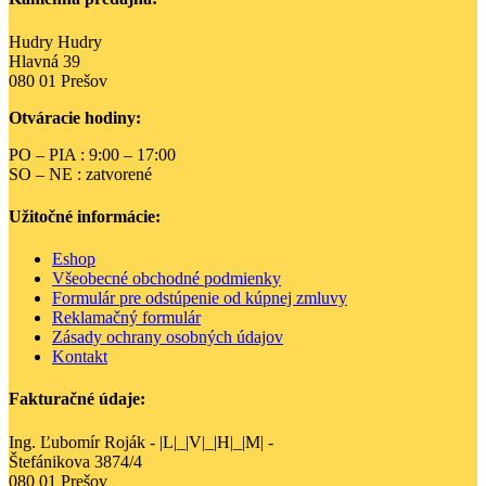
Hudry Hudry
Hlavná 39
080 01 Prešov
Otváracie hodiny:
PO – PIA : 9:00 – 17:00
SO – NE : zatvorené
Užitočné informácie:
Eshop
Všeobecné obchodné podmienky
Formulár pre odstúpenie od kúpnej zmluvy
Reklamačný formulár
Zásady ochrany osobných údajov
Kontakt
Fakturačné údaje:
Ing. Ľubomír Roják - |L|_|V|_|H|_|M| -
Štefánikova 3874/4
080 01 Prešov