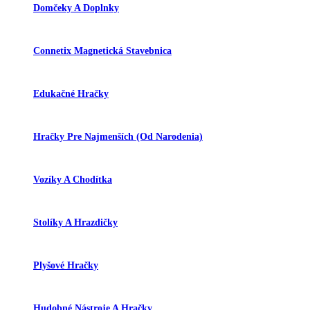
Domčeky A Doplnky
Connetix Magnetická Stavebnica
Edukačné Hračky
Hračky Pre Najmenších (od Narodenia)
Vozíky A Chodítka
Stolíky A Hrazdičky
Plyšové Hračky
Hudobné Nástroje A Hračky