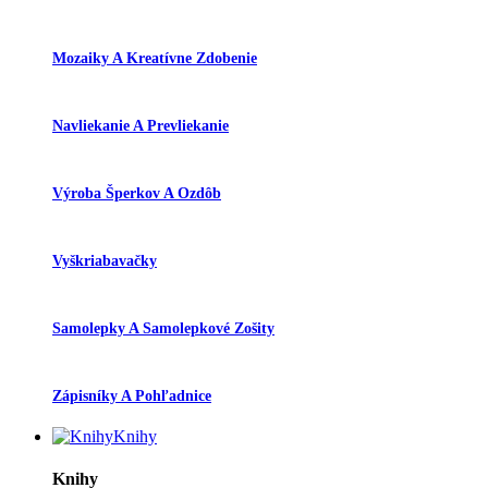
Mozaiky A Kreatívne Zdobenie
Navliekanie A Prevliekanie
Výroba Šperkov A Ozdôb
Vyškriabavačky
Samolepky A Samolepkové Zošity
Zápisníky A Pohľadnice
Knihy
Knihy