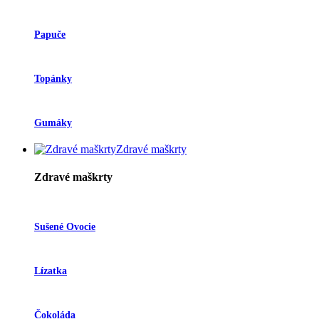
Papuče
Topánky
Gumáky
Zdravé maškrty
Zdravé maškrty
Sušené Ovocie
Lízatka
Čokoláda