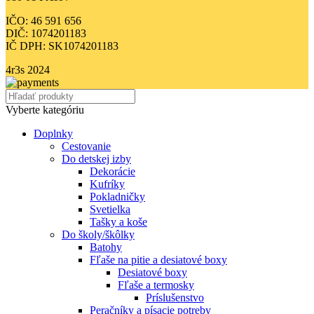
IČO: 46 591 656
DIČ: 1074201183
IČ DPH: SK1074201183
4r3s
2024
Vyberte kategóriu
Doplnky
Cestovanie
Do detskej izby
Dekorácie
Kufríky
Pokladničky
Svetielka
Tašky a koše
Do školy/škôlky
Batohy
Fľaše na pitie a desiatové boxy
Desiatové boxy
Fľaše a termosky
Príslušenstvo
Peračníky a písacie potreby