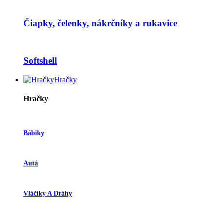
Čiapky, čelenky, nákrčníky a rukavice
Softshell
Hračky
Hračky
Bábiky
Autá
Vláčiky A Dráhy