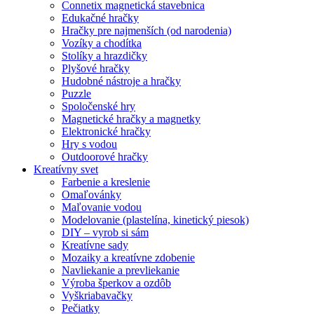
Connetix magnetická stavebnica
Edukačné hračky
Hračky pre najmenších (od narodenia)
Vozíky a chodítka
Stolíky a hrazdičky
Plyšové hračky
Hudobné nástroje a hračky
Puzzle
Spoločenské hry
Magnetické hračky a magnetky
Elektronické hračky
Hry s vodou
Outdoorové hračky
Kreatívny svet
Farbenie a kreslenie
Omaľovánky
Maľovanie vodou
Modelovanie (plastelína, kinetický piesok)
DIY – vyrob si sám
Kreatívne sady
Mozaiky a kreatívne zdobenie
Navliekanie a prevliekanie
Výroba šperkov a ozdôb
Vyškriabavačky
Pečiatky