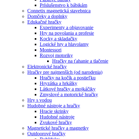
Príslušenstvo k bábikám
Connetix magnetická stavebnica
Domčeky a doplnky
Edukačné hračky
Experimenty a objavovanie
Hry na povolania a profesie
Kocky a skladačky
Logické hry a hlavolamy
Montessori
Rozvoj motoriky
Hračky na ťahanie a tlačenie
Elektronické hračky
Hračky pre najmenších (od narodenia)
Hračky na kočík a postieľku
Hryzátka a hrkálky
Látkové hračky a mojkáčiky
Zmyslové a motorické hračky
Hry s vodou
Hudobné nástroje a hračky
Hracie skrinky
Hudobné nástroje
Zvukové hračky
Magnetické hračky a magnetky
Outdoorové hračky