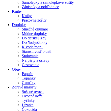
Samolepky a samolepkové zošity
Zápisníky a pohľadnice
Knihy
Knihy
Pracovné zošity
Doplnky
Slnečné okuliare
Módne doplnky
Do detskej izby
Do školy/škôlky
K vode/moru
Starostlivosť o deti
Stolovanie
Na párty a oslavy
Cestovanie
Obuv
Papuče
Topánky
Gumáky
Zdravé maškrty
Sušené ovocie
Ovocné kože
Tyčinky
Lízatka
Čokoláda