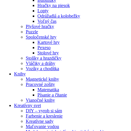
Bublifuky
Hračky na piesok
Lopty
Odrážadlá a kolobežky
Voľný čas
Plyšové hračky
Puzzle
Spoločenské hry
Kartové hry
Pexeso
Stolové hry
Stolíky a hrazdičky
Vláčiky a dráhy
Vozíky a chodítka
Knihy
Magnetické knihy
Pracovné zošity
Matematika
Písanie a čítanie
Vianočné knihy
Kreatívny svet
DIY – vyrob si sám
Farbenie a kreslenie
Kreatívne sady
Maľovanie vodou