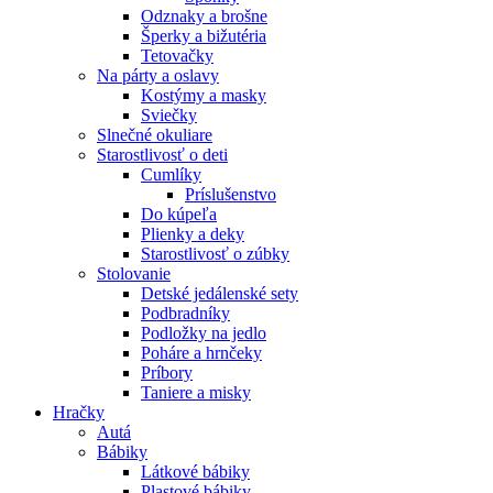
Odznaky a brošne
Šperky a bižutéria
Tetovačky
Na párty a oslavy
Kostýmy a masky
Sviečky
Slnečné okuliare
Starostlivosť o deti
Cumlíky
Príslušenstvo
Do kúpeľa
Plienky a deky
Starostlivosť o zúbky
Stolovanie
Detské jedálenské sety
Podbradníky
Podložky na jedlo
Poháre a hrnčeky
Príbory
Taniere a misky
Hračky
Autá
Bábiky
Látkové bábiky
Plastové bábiky