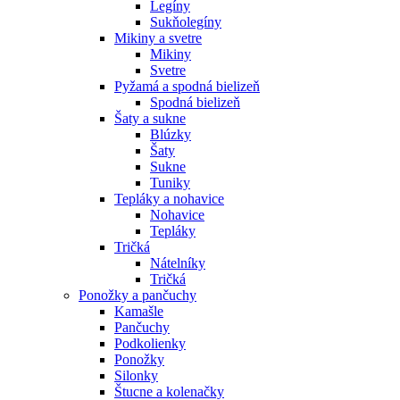
Legíny
Sukňolegíny
Mikiny a svetre
Mikiny
Svetre
Pyžamá a spodná bielizeň
Spodná bielizeň
Šaty a sukne
Blúzky
Šaty
Sukne
Tuniky
Tepláky a nohavice
Nohavice
Tepláky
Tričká
Nátelníky
Tričká
Ponožky a pančuchy
Kamašle
Pančuchy
Podkolienky
Ponožky
Silonky
Štucne a kolenačky