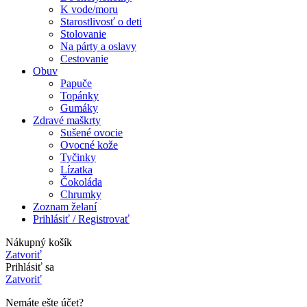
K vode/moru
Starostlivosť o deti
Stolovanie
Na párty a oslavy
Cestovanie
Obuv
Papuče
Topánky
Gumáky
Zdravé maškrty
Sušené ovocie
Ovocné kože
Tyčinky
Lízatka
Čokoláda
Chrumky
Zoznam želaní
Prihlásiť / Registrovať
Nákupný košík
Zatvoriť
Prihlásiť sa
Zatvoriť
Nemáte ešte účet?