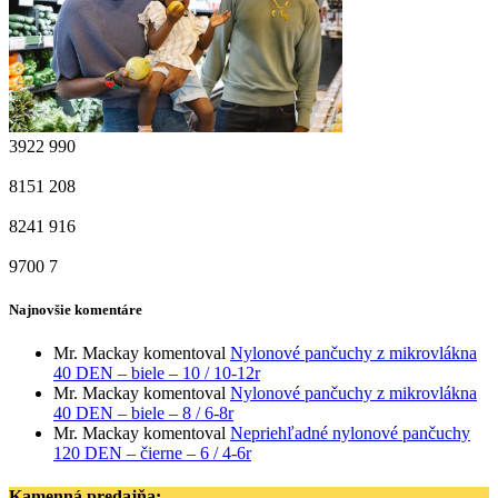
3922
990
8151
208
8241
916
9700
7
Najnovšie komentáre
Mr. Mackay
komentoval
Nylonové pančuchy z mikrovlákna
40 DEN – biele – 10 / 10-12r
Mr. Mackay
komentoval
Nylonové pančuchy z mikrovlákna
40 DEN – biele – 8 / 6-8r
Mr. Mackay
komentoval
Nepriehľadné nylonové pančuchy
120 DEN – čierne – 6 / 4-6r
Kamenná predajňa: