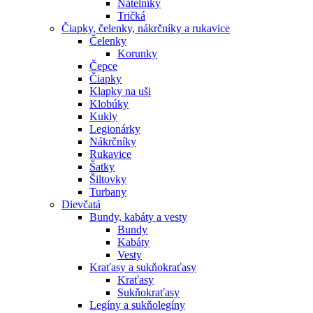
Nátelníky
Tričká
Čiapky, čelenky, nákrčníky a rukavice
Čelenky
Korunky
Čepce
Čiapky
Klapky na uši
Klobúky
Kukly
Legionárky
Nákrčníky
Rukavice
Šatky
Šiltovky
Turbany
Dievčatá
Bundy, kabáty a vesty
Bundy
Kabáty
Vesty
Kraťasy a sukňokraťasy
Kraťasy
Sukňokraťasy
Legíny a sukňolegíny