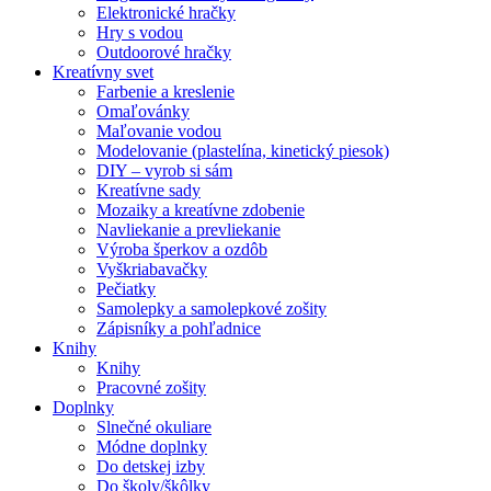
Elektronické hračky
Hry s vodou
Outdoorové hračky
Kreatívny svet
Farbenie a kreslenie
Omaľovánky
Maľovanie vodou
Modelovanie (plastelína, kinetický piesok)
DIY – vyrob si sám
Kreatívne sady
Mozaiky a kreatívne zdobenie
Navliekanie a prevliekanie
Výroba šperkov a ozdôb
Vyškriabavačky
Pečiatky
Samolepky a samolepkové zošity
Zápisníky a pohľadnice
Knihy
Knihy
Pracovné zošity
Doplnky
Slnečné okuliare
Módne doplnky
Do detskej izby
Do školy/škôlky