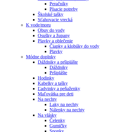
Peračníky
Písacie potreby
Školské tašky
Sťahovacie vrecká
K vode/moru
Obuv do vody
Osušky a župany
Plavky a oblečenie
Čiapky a klobúky do vody
Plavky
Módne doplnky
Dáždniky a pršiplášte
Dáždniky
Pršiplášte
Hodinky
Kabelky a tašky
Ľadvinky a peňaženky
Maľovátka pre deti
Na nechty
Laky na nechty
Nálepky na nechty
Na vlásky
Čelenky
Gumičky
Sponky