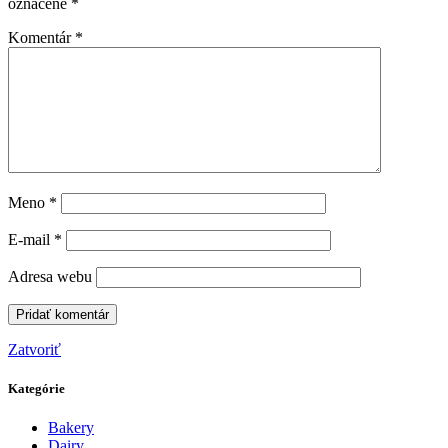
označené
*
Komentár
*
Meno
*
E-mail
*
Adresa webu
Zatvoriť
Kategórie
Bakery
Dairy