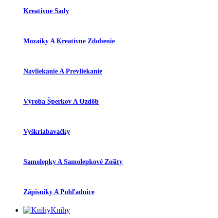
Kreatívne Sady
Mozaiky A Kreatívne Zdobenie
Navliekanie A Prevliekanie
Výroba Šperkov A Ozdôb
Vyškriabavačky
Samolepky A Samolepkové Zošity
Zápisníky A Pohľadnice
Knihy