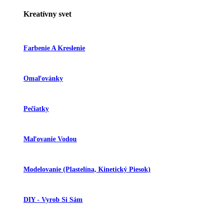
Kreatívny svet
Farbenie A Kreslenie
Omaľovánky
Pečiatky
Maľovanie Vodou
Modelovanie (plastelína, Kinetický Piesok)
DIY - Vyrob Si Sám