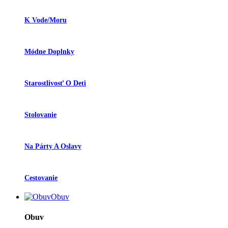
K Vode/moru
Módne Doplnky
Starostlivosť O Deti
Stolovanie
Na Párty A Oslavy
Cestovanie
Obuv
Obuv