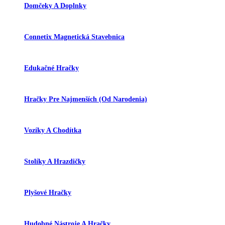
Domčeky A Doplnky
Connetix Magnetická Stavebnica
Edukačné Hračky
Hračky Pre Najmenších (od Narodenia)
Vozíky A Chodítka
Stolíky A Hrazdičky
Plyšové Hračky
Hudobné Nástroje A Hračky