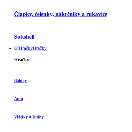
Čiapky, čelenky, nákrčníky a rukavice
Softshell
Hračky
Hračky
Bábiky
Autá
Vláčiky A Dráhy