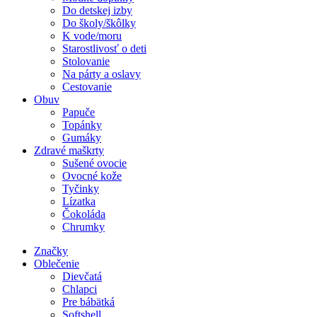
Do detskej izby
Do školy/škôlky
K vode/moru
Starostlivosť o deti
Stolovanie
Na párty a oslavy
Cestovanie
Obuv
Papuče
Topánky
Gumáky
Zdravé maškrty
Sušené ovocie
Ovocné kože
Tyčinky
Lízatka
Čokoláda
Chrumky
Značky
Oblečenie
Dievčatá
Chlapci
Pre bábätká
Softshell