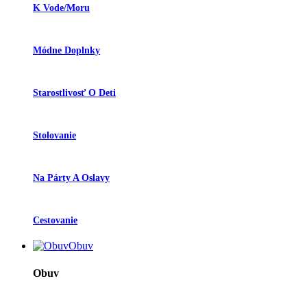
K Vode/moru
Módne Doplnky
Starostlivosť O Deti
Stolovanie
Na Párty A Oslavy
Cestovanie
Obuv
Obuv