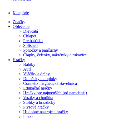
Kategórie
Značky
Oblečenie
Dievčatá
Chlapci
Pre bábätká
Softshell
Ponožky a pančuchy
Čiapky, čelenky, nákrčníky a rukavice
Hračky
Bábiky
Autá
Vláčiky a dráhy
Domčeky a doplnky
Connetix magnetická stavebnica
Edukačné hračky
Hračky pre najmenších (od narodenia)
Vozíky a chodítka
Stolíky a hrazdičky
Plyšové hračky
Hudobné nástroje a hračky
Puzzle