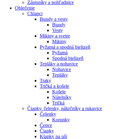
Zápisníky a pohľadnice
Oblečenie
Chlapci
Bundy a vesty
Bundy
Vesty
Mikiny a svetre
Mikiny
Pyžamá a spodná bielizeň
Pyžamá
Spodná bielizeň
Tepláky a nohavice
Nohavice
Tepláky
Traky
Tričká a košele
Košele
Nátelníky
Tričká
Čiapky, čelenky, nákrčníky a rukavice
Čelenky
Korunky
Čepce
Čiapky
Klapky na uši