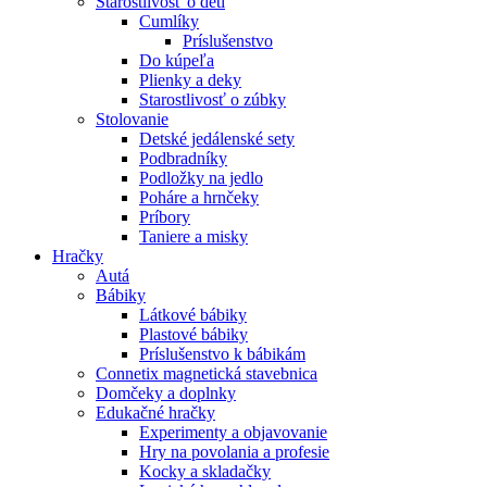
Starostlivosť o deti
Cumlíky
Príslušenstvo
Do kúpeľa
Plienky a deky
Starostlivosť o zúbky
Stolovanie
Detské jedálenské sety
Podbradníky
Podložky na jedlo
Poháre a hrnčeky
Príbory
Taniere a misky
Hračky
Autá
Bábiky
Látkové bábiky
Plastové bábiky
Príslušenstvo k bábikám
Connetix magnetická stavebnica
Domčeky a doplnky
Edukačné hračky
Experimenty a objavovanie
Hry na povolania a profesie
Kocky a skladačky