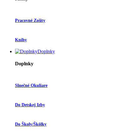
Pracovné Zošity
Knihy
Doplnky
Doplnky
Slnečné Okuliare
Do Detskej Izby
Do Školy/škôlky