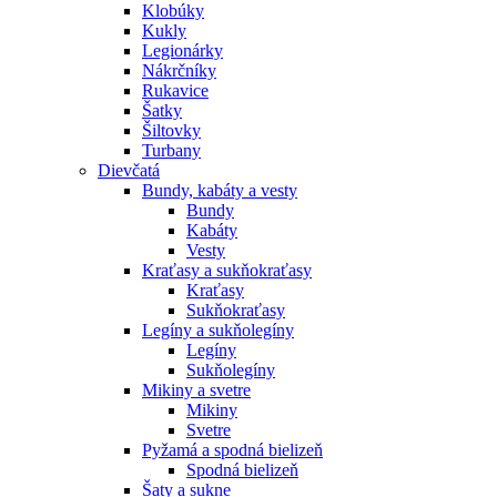
Klobúky
Kukly
Legionárky
Nákrčníky
Rukavice
Šatky
Šiltovky
Turbany
Dievčatá
Bundy, kabáty a vesty
Bundy
Kabáty
Vesty
Kraťasy a sukňokraťasy
Kraťasy
Sukňokraťasy
Legíny a sukňolegíny
Legíny
Sukňolegíny
Mikiny a svetre
Mikiny
Svetre
Pyžamá a spodná bielizeň
Spodná bielizeň
Šaty a sukne