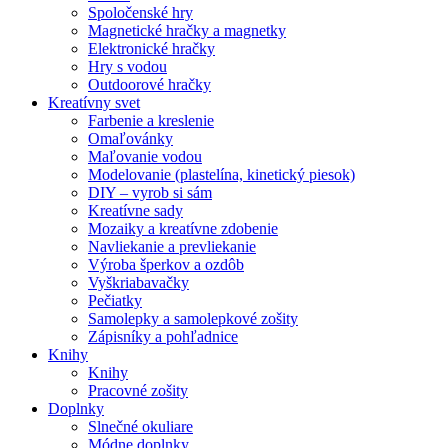
Spoločenské hry
Magnetické hračky a magnetky
Elektronické hračky
Hry s vodou
Outdoorové hračky
Kreatívny svet
Farbenie a kreslenie
Omaľovánky
Maľovanie vodou
Modelovanie (plastelína, kinetický piesok)
DIY – vyrob si sám
Kreatívne sady
Mozaiky a kreatívne zdobenie
Navliekanie a prevliekanie
Výroba šperkov a ozdôb
Vyškriabavačky
Pečiatky
Samolepky a samolepkové zošity
Zápisníky a pohľadnice
Knihy
Knihy
Pracovné zošity
Doplnky
Slnečné okuliare
Módne doplnky