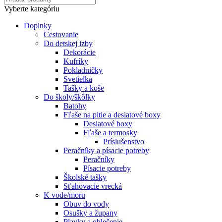
Vyberte kategóriu
Doplnky
Cestovanie
Do detskej izby
Dekorácie
Kufríky
Pokladničky
Svetielka
Tašky a koše
Do školy/škôlky
Batohy
Fľaše na pitie a desiatové boxy
Desiatové boxy
Fľaše a termosky
Príslušenstvo
Peračníky a písacie potreby
Peračníky
Písacie potreby
Školské tašky
Sťahovacie vrecká
K vode/moru
Obuv do vody
Osušky a župany
Plavky a oblečenie