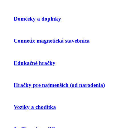
Domčeky a doplnky
Connetix magnetická stavebnica
Edukačné hračky
Hračky pre najmenších (od narodenia)
Vozíky a chodítka