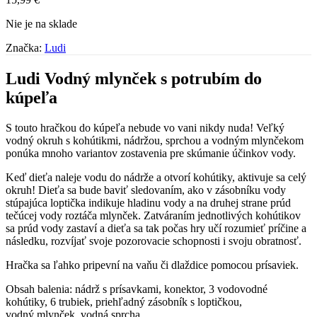
Nie je na sklade
Značka:
Ludi
Ludi Vodný mlynček s potrubím do
kúpeľa
S touto hračkou do kúpeľa nebude vo vani nikdy nuda! Veľký
vodný okruh s kohútikmi, nádržou, sprchou a vodným mlynčekom
ponúka mnoho variantov zostavenia pre skúmanie účinkov vody.
Keď dieťa naleje vodu do nádrže a otvorí kohútiky, aktivuje sa celý
okruh! Dieťa sa bude baviť sledovaním, ako v zásobníku vody
stúpajúca loptička indikuje hladinu vody a na druhej strane prúd
tečúcej vody roztáča mlynček. Zatváraním jednotlivých kohútikov
sa prúd vody zastaví a dieťa sa tak počas hry učí rozumieť príčine a
následku, rozvíjať svoje pozorovacie schopnosti i svoju obratnosť.
Hračka sa ľahko pripevní na vaňu či dlaždice pomocou prísaviek.
Obsah balenia: nádrž s prísavkami, konektor, 3 vodovodné
kohútiky, 6 trubiek, priehľadný zásobník s loptičkou,
vodný mlynček, vodná sprcha