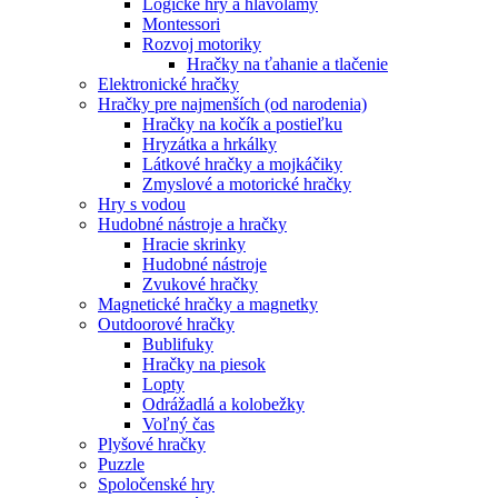
Logické hry a hlavolamy
Montessori
Rozvoj motoriky
Hračky na ťahanie a tlačenie
Elektronické hračky
Hračky pre najmenších (od narodenia)
Hračky na kočík a postieľku
Hryzátka a hrkálky
Látkové hračky a mojkáčiky
Zmyslové a motorické hračky
Hry s vodou
Hudobné nástroje a hračky
Hracie skrinky
Hudobné nástroje
Zvukové hračky
Magnetické hračky a magnetky
Outdoorové hračky
Bublifuky
Hračky na piesok
Lopty
Odrážadlá a kolobežky
Voľný čas
Plyšové hračky
Puzzle
Spoločenské hry