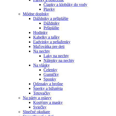
Čiapky a klobúky do vody
Plavky
Módne doplnky
Dáždniky a pršiplášte
Dáždniky
Pršiplášte
Hodinky
Kabelky a tašky
Ľadvinky a peňaženky
Maľovátka pre deti
Na nechty
Laky na nechty
Nálepky na nechty
Na vlásky
Čelenky
Gumičky
Sponky
Odznaky a brošne
Šperky a bižutéria
Tetovačky
Na párty a oslavy
Kostýmy a masky
Sviečky
Slnečné okuliare