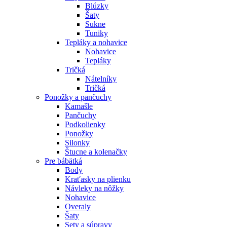
Blúzky
Šaty
Sukne
Tuniky
Tepláky a nohavice
Nohavice
Tepláky
Tričká
Nátelníky
Tričká
Ponožky a pančuchy
Kamašle
Pančuchy
Podkolienky
Ponožky
Silonky
Štucne a kolenačky
Pre bábätká
Body
Kraťasky na plienku
Návleky na nôžky
Nohavice
Overaly
Šaty
Sety a súpravy