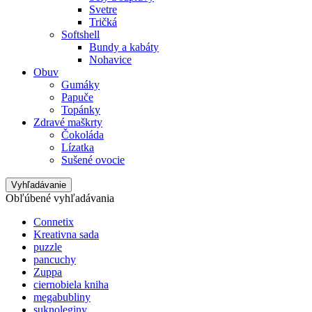
Svetre
Tričká
Softshell
Bundy a kabáty
Nohavice
Obuv
Gumáky
Papuče
Topánky
Zdravé maškrty
Čokoláda
Lízatka
Sušené ovocie
Vyhľadávanie
Obľúbené vyhľadávania
Connetix
Kreativna sada
puzzle
pancuchy
Zuppa
ciernobiela kniha
megabubliny
suknoleginy