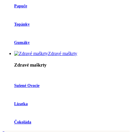
Papuče
Topánky
Gumáky
Zdravé maškrty
Zdravé maškrty
Sušené Ovocie
Lízatka
Čokoláda