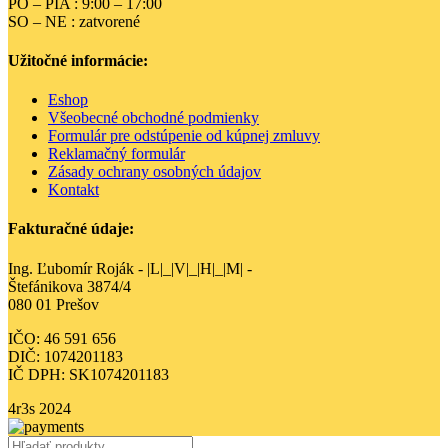
PO – PIA : 9:00 – 17:00
SO – NE : zatvorené
Užitočné informácie:
Eshop
Všeobecné obchodné podmienky
Formulár pre odstúpenie od kúpnej zmluvy
Reklamačný formulár
Zásady ochrany osobných údajov
Kontakt
Fakturačné údaje:
Ing. Ľubomír Roják - |L|_|V|_|H|_|M| -
Štefánikova 3874/4
080 01 Prešov
IČO: 46 591 656
DIČ: 1074201183
IČ DPH: SK1074201183
4r3s
2024