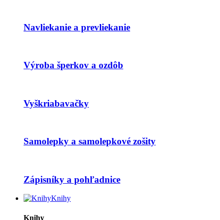
Navliekanie a prevliekanie
Výroba šperkov a ozdôb
Vyškriabavačky
Samolepky a samolepkové zošity
Zápisníky a pohľadnice
Knihy
Knihy