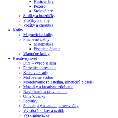
Kartové hry
Pexeso
Stolové hry
Stolíky a hrazdičky
Vláčiky a dráhy
Vozíky a chodítka
Knihy
Magnetické knihy
Pracovné zošity
Matematika
Písanie a čítanie
Vianočné knihy
Kreatívny svet
DIY – vyrob si sám
Farbenie a kreslenie
Kreatívne sady
Maľovanie vodou
Modelovanie (plastelína, kinetický piesok)
Mozaiky a kreatívne zdobenie
Navliekanie a prevliekanie
Omaľovánky
Pečiatky
Samolepky a samolepkové zošity
Výroba šperkov a ozdôb
Vyškriabavačky