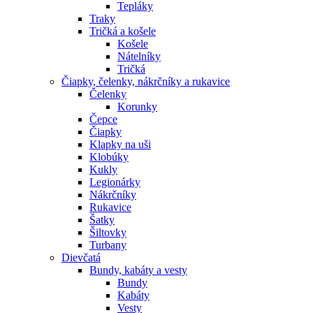
Tepláky
Traky
Tričká a košele
Košele
Nátelníky
Tričká
Čiapky, čelenky, nákrčníky a rukavice
Čelenky
Korunky
Čepce
Čiapky
Klapky na uši
Klobúky
Kukly
Legionárky
Nákrčníky
Rukavice
Šatky
Šiltovky
Turbany
Dievčatá
Bundy, kabáty a vesty
Bundy
Kabáty
Vesty