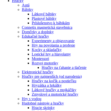
Hračky
Autá
Bábiky
Látkové bábiky
Plastové bábiky
Príslušenstvo k bábikám
Connetix magnetická stavebnica
Domčeky a doplnky
Edukačné hračky
Experimenty a objavovanie
Hry na povolania a profesie
Kocky a skladačky
Logické hry a hlavolamy
Montessori
Rozvoj motoriky
Hračky na ťahanie a tlačenie
Elektronické hračky
Hračky pre najmenších (od narodenia)
Hračky na kočík a postieľku
Hryzátka a hrkálky
Látkové hračky a mojkáčiky
Zmyslové a motorické hračky
Hry s vodou
Hudobné nástroje a hračky
Hracie skrinky