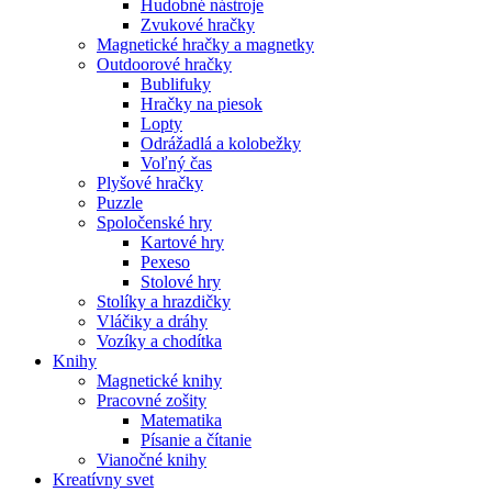
Hudobné nástroje
Zvukové hračky
Magnetické hračky a magnetky
Outdoorové hračky
Bublifuky
Hračky na piesok
Lopty
Odrážadlá a kolobežky
Voľný čas
Plyšové hračky
Puzzle
Spoločenské hry
Kartové hry
Pexeso
Stolové hry
Stolíky a hrazdičky
Vláčiky a dráhy
Vozíky a chodítka
Knihy
Magnetické knihy
Pracovné zošity
Matematika
Písanie a čítanie
Vianočné knihy
Kreatívny svet