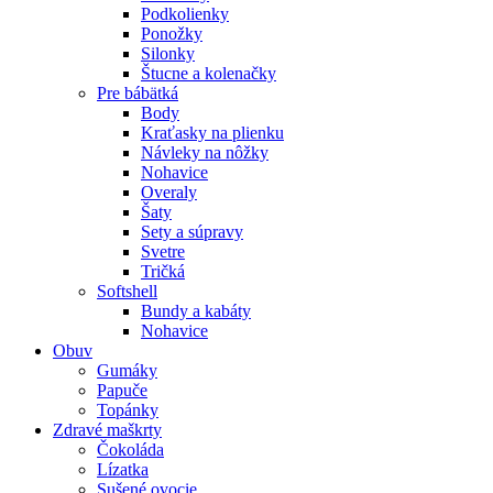
Podkolienky
Ponožky
Silonky
Štucne a kolenačky
Pre bábätká
Body
Kraťasky na plienku
Návleky na nôžky
Nohavice
Overaly
Šaty
Sety a súpravy
Svetre
Tričká
Softshell
Bundy a kabáty
Nohavice
Obuv
Gumáky
Papuče
Topánky
Zdravé maškrty
Čokoláda
Lízatka
Sušené ovocie