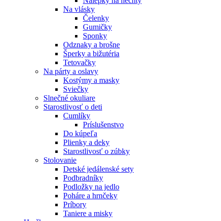
Nálepky na nechty
Na vlásky
Čelenky
Gumičky
Sponky
Odznaky a brošne
Šperky a bižutéria
Tetovačky
Na párty a oslavy
Kostýmy a masky
Sviečky
Slnečné okuliare
Starostlivosť o deti
Cumlíky
Príslušenstvo
Do kúpeľa
Plienky a deky
Starostlivosť o zúbky
Stolovanie
Detské jedálenské sety
Podbradníky
Podložky na jedlo
Poháre a hrnčeky
Príbory
Taniere a misky