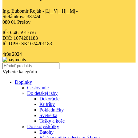
Ing. Ľubomír Roják - |L|_|V|_|H|_|M| -
Štefánikova 3874/4
080 01 Prešov
IČO: 46 591 656
DIČ: 1074201183
IČ DPH: SK1074201183
4r3s
2024
Vyberte kategóriu
Doplnky
Cestovanie
Do detskej izby
Dekorácie
Kufríky
Pokladničky
Svetielka
Tašky a koše
Do školy/škôlky
Batohy
Fľaše na pitie a desiatové boxy