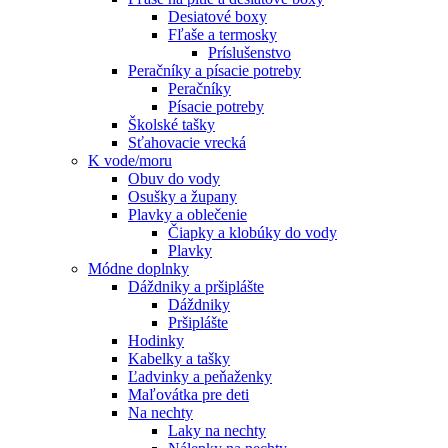
Desiatové boxy
Fľaše a termosky
Príslušenstvo
Peračníky a písacie potreby
Peračníky
Písacie potreby
Školské tašky
Sťahovacie vrecká
K vode/moru
Obuv do vody
Osušky a župany
Plavky a oblečenie
Čiapky a klobúky do vody
Plavky
Módne doplnky
Dáždniky a pršiplášte
Dáždniky
Pršiplášte
Hodinky
Kabelky a tašky
Ľadvinky a peňaženky
Maľovátka pre deti
Na nechty
Laky na nechty