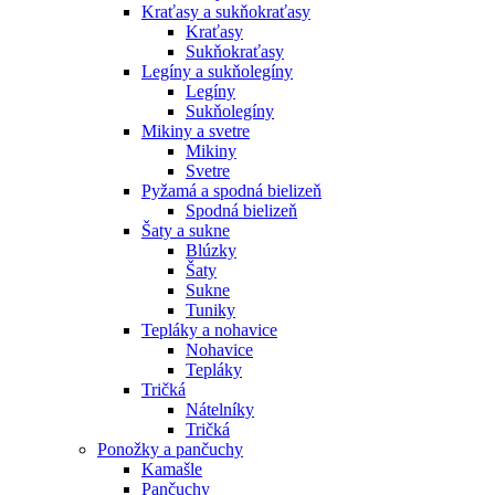
Kraťasy a sukňokraťasy
Kraťasy
Sukňokraťasy
Legíny a sukňolegíny
Legíny
Sukňolegíny
Mikiny a svetre
Mikiny
Svetre
Pyžamá a spodná bielizeň
Spodná bielizeň
Šaty a sukne
Blúzky
Šaty
Sukne
Tuniky
Tepláky a nohavice
Nohavice
Tepláky
Tričká
Nátelníky
Tričká
Ponožky a pančuchy
Kamašle
Pančuchy