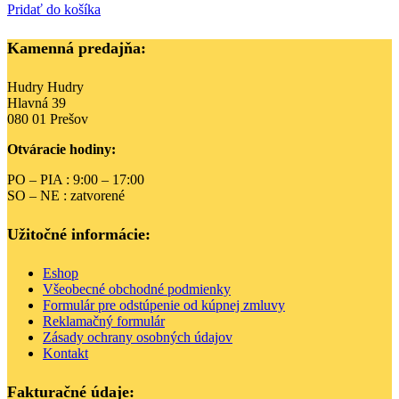
Pridať do košíka
Kamenná predajňa:
Hudry Hudry
Hlavná 39
080 01 Prešov
Otváracie hodiny:
PO – PIA : 9:00 – 17:00
SO – NE : zatvorené
Užitočné informácie:
Eshop
Všeobecné obchodné podmienky
Formulár pre odstúpenie od kúpnej zmluvy
Reklamačný formulár
Zásady ochrany osobných údajov
Kontakt
Fakturačné údaje: