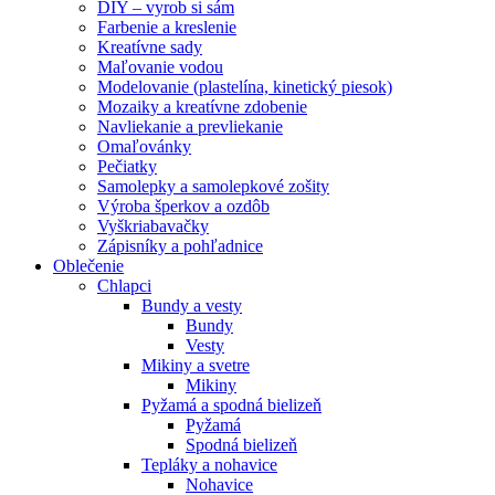
DIY – vyrob si sám
Farbenie a kreslenie
Kreatívne sady
Maľovanie vodou
Modelovanie (plastelína, kinetický piesok)
Mozaiky a kreatívne zdobenie
Navliekanie a prevliekanie
Omaľovánky
Pečiatky
Samolepky a samolepkové zošity
Výroba šperkov a ozdôb
Vyškriabavačky
Zápisníky a pohľadnice
Oblečenie
Chlapci
Bundy a vesty
Bundy
Vesty
Mikiny a svetre
Mikiny
Pyžamá a spodná bielizeň
Pyžamá
Spodná bielizeň
Tepláky a nohavice
Nohavice