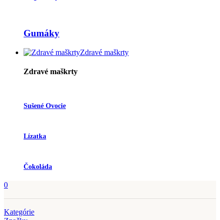
Gumáky
Zdravé maškrty
Zdravé maškrty
Sušené Ovocie
Lízatka
Čokoláda
0
Kategórie