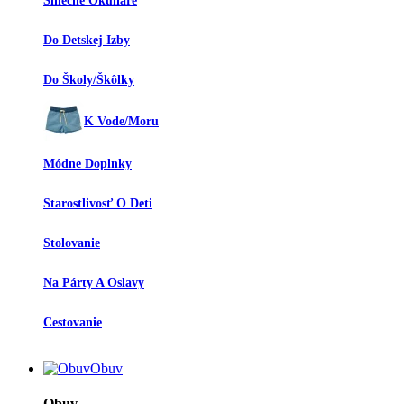
Slnečné Okuliare
Do Detskej Izby
Do Školy/škôlky
K Vode/moru
Módne Doplnky
Starostlivosť O Deti
Stolovanie
Na Párty A Oslavy
Cestovanie
Obuv
Obuv