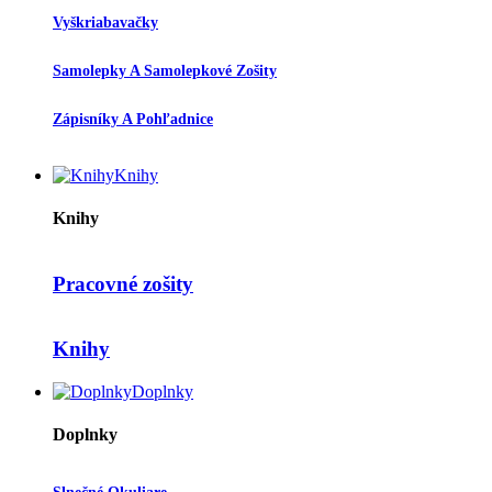
Vyškriabavačky
Samolepky A Samolepkové Zošity
Zápisníky A Pohľadnice
Knihy
Knihy
Pracovné zošity
Knihy
Doplnky
Doplnky