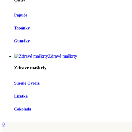
Papuče
Topánky
Gumáky
Zdravé maškrty
Zdravé maškrty
Sušené Ovocie
Lízatka
Čokoláda
0