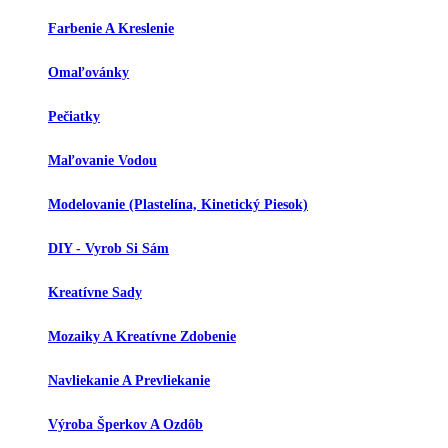
Farbenie A Kreslenie
Omaľovánky
Pečiatky
Maľovanie Vodou
Modelovanie (plastelína, Kinetický Piesok)
DIY - Vyrob Si Sám
Kreatívne Sady
Mozaiky A Kreatívne Zdobenie
Navliekanie A Prevliekanie
Výroba Šperkov A Ozdôb