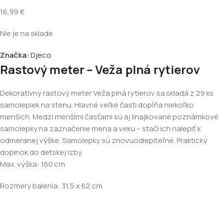
16,99
€
Nie je na sklade
Značka:
Djeco
Rastový meter – Veža plná rytierov
Dekoratívny rastový meter Veža plná rytierov sa skladá z 29 ks
samolepiek na stenu. Hlavné veľké časti dopĺňa niekoľko
menších. Medzi menšími časťami sú aj linajkované poznámkové
samolepky na zaznačenie mena a veku – stačí ich nalepiť k
odmeranej výške. Samolepky sú znovuodlepiteľné. Praktický
doplnok do detskej izby.
Max. výška: 160 cm
Rozmery balenia: 31,5 x 62 cm