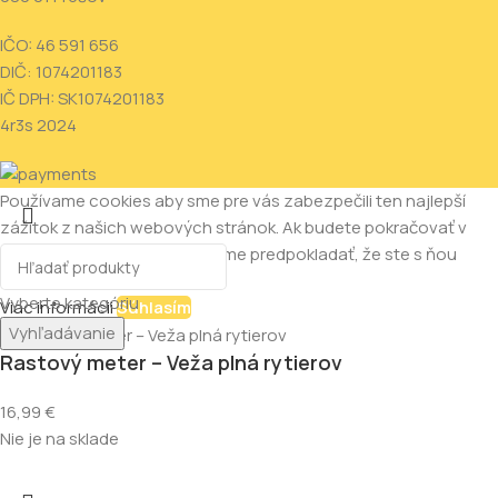
IČO: 46 591 656
DIČ: 1074201183
IČ DPH: SK1074201183
4r3s
2024
Používame cookies aby sme pre vás zabezpečili ten najlepší
zážitok z našich webových stránok. Ak budete pokračovať v
používaní tejto stránky budeme predpokladať, že ste s ňou
spokojní.
Vyberte kategóriu
Viac informácii
Súhlasím
Vyhľadávanie
Rastový meter – Veža plná rytierov
16,99
€
Nie je na sklade