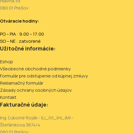
Hlavná 39
080 01 Prešov
Otváracie hodiny:
PO – PIA : 9:00 – 17:00
SO – NE : zatvorené
Užitočné informácie:
Eshop
Všeobecné obchodné podmienky
Formulár pre odstúpenie od kúpnej zmluvy
Reklamačný formulár
Zásady ochrany osobných údajov
Kontakt
Fakturačné údaje:
Ing. Ľubomír Roják - |L|_|V|_|H|_|M| -
Štefánikova 3874/4
080 01 Prešov