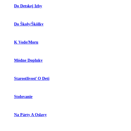
Do Detskej Izby
Do Školy/škôlky
K Vode/moru
Módne Doplnky
Starostlivosť O Deti
Stolovanie
Na Párty A Oslavy