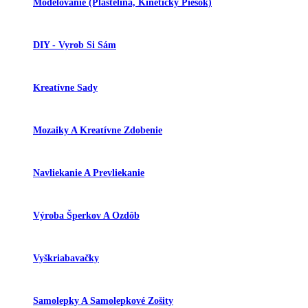
Modelovanie (plastelína, Kinetický Piesok)
DIY - Vyrob Si Sám
Kreatívne Sady
Mozaiky A Kreatívne Zdobenie
Navliekanie A Prevliekanie
Výroba Šperkov A Ozdôb
Vyškriabavačky
Samolepky A Samolepkové Zošity