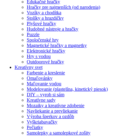
Edukačné hračky
Hračky pre najmenších (od narodenia)
Vozíky a chodítka
Stolíky a hrazdičky
Plyšové hračky
Hudobné nástroje a hračky
Puzzle
Spoločenské hry
Magnetické hračky a magnetky
Elektronické hračky
Hry s vodou
Outdoorové hračky
Kreatívny svet
Farbenie a kreslenie
Omaľovánky
Maľovanie vodou
Modelovanie (plastelína, kinetický piesok)
DIY – vyrob si sám
Kreatívne sady
Mozaiky a kreatívne zdobenie
Navliekanie a prevliekanie
Výroba šperkov a ozdôb
Vyškriabavačky
Pečiatky
Samolepky a samolepkové zošity