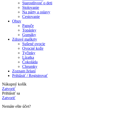
Starostlivosť o deti
Stolovanie
Na párty a oslavy
Cestovanie
Obuv
Papuče
Topánky
Gumáky
Zdravé maškrty
Sušené ovocie
Ovocné kože
Tyčinky
Lízatka
Čokoláda
Chrumky
Zoznam želaní
Prihlásiť / Registrovať
Nákupný košík
Zatvoriť
Prihlásiť sa
Zatvoriť
Nemáte ešte účet?