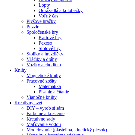
Lopty
Odrážadlá a kolobežky
Voľný čas
Plyšové hračky
Puzzle
Spoločenské hry
Kartové hry
Pexeso
Stolové hry
Stolíky a hrazdičky
Vláčiky a dráhy
Vozíky a chodítka
Knihy
Magnetické knihy
Pracovné zošity
Matematika
Písanie a čítanie
Vianočné knihy
Kreatívny svet
DIY – vyrob si sám
Farbenie a kreslenie
Kreatívne sady
Maľovanie vodou
Modelovanie (plastelína, kinetický piesok)