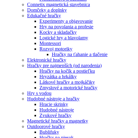
Connetix magnetická stavebnica
Domčeky a doplnky
Edukačné hračky
Experimenty a objavovanie
Hry na povolania a profesie
Kocky a skladačky
Logické hry a hlavolamy
Montessori
Rozvoj motoriky
Hračky na ťahanie a tlačenie
Elektronické hračky
Hračky pre najmenších (od narodenia)
Hračky na kočík a postieľku
Hryzátka a hrkálky
Látkové hračky a mojkáčiky
Zmyslové a motorické hračky
Hry s vodou
Hudobné nástroje a hračky
Hracie skrinky
Hudobné nástroje
Zvukové hračky
Magnetické hračky a magnetky
Outdoorové hračky
Bublifuky
Hračky na piesok