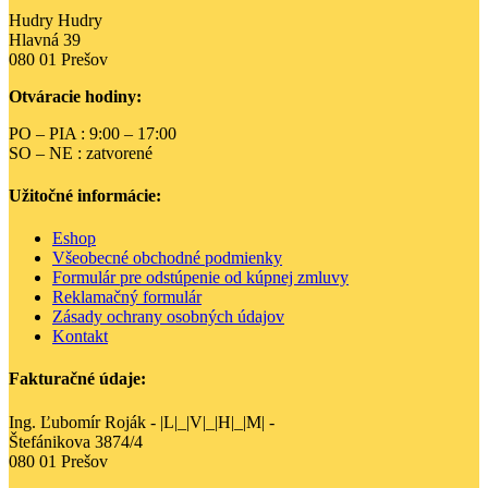
Hudry Hudry
Hlavná 39
080 01 Prešov
Otváracie hodiny:
PO – PIA : 9:00 – 17:00
SO – NE : zatvorené
Užitočné informácie:
Eshop
Všeobecné obchodné podmienky
Formulár pre odstúpenie od kúpnej zmluvy
Reklamačný formulár
Zásady ochrany osobných údajov
Kontakt
Fakturačné údaje:
Ing. Ľubomír Roják - |L|_|V|_|H|_|M| -
Štefánikova 3874/4
080 01 Prešov