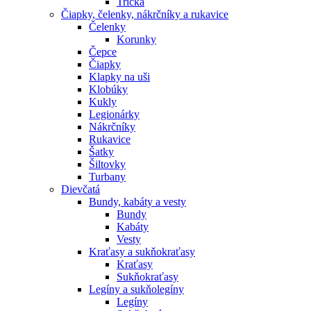
Tričká
Čiapky, čelenky, nákrčníky a rukavice
Čelenky
Korunky
Čepce
Čiapky
Klapky na uši
Klobúky
Kukly
Legionárky
Nákrčníky
Rukavice
Šatky
Šiltovky
Turbany
Dievčatá
Bundy, kabáty a vesty
Bundy
Kabáty
Vesty
Kraťasy a sukňokraťasy
Kraťasy
Sukňokraťasy
Legíny a sukňolegíny
Legíny