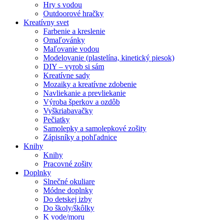
Hry s vodou
Outdoorové hračky
Kreatívny svet
Farbenie a kreslenie
Omaľovánky
Maľovanie vodou
Modelovanie (plastelína, kinetický piesok)
DIY – vyrob si sám
Kreatívne sady
Mozaiky a kreatívne zdobenie
Navliekanie a prevliekanie
Výroba šperkov a ozdôb
Vyškriabavačky
Pečiatky
Samolepky a samolepkové zošity
Zápisníky a pohľadnice
Knihy
Knihy
Pracovné zošity
Doplnky
Slnečné okuliare
Módne doplnky
Do detskej izby
Do školy/škôlky
K vode/moru