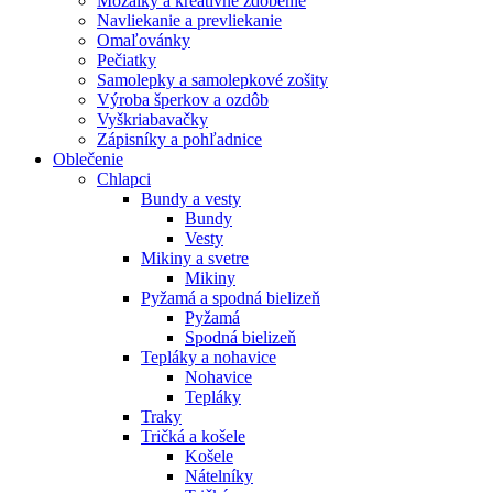
Mozaiky a kreatívne zdobenie
Navliekanie a prevliekanie
Omaľovánky
Pečiatky
Samolepky a samolepkové zošity
Výroba šperkov a ozdôb
Vyškriabavačky
Zápisníky a pohľadnice
Oblečenie
Chlapci
Bundy a vesty
Bundy
Vesty
Mikiny a svetre
Mikiny
Pyžamá a spodná bielizeň
Pyžamá
Spodná bielizeň
Tepláky a nohavice
Nohavice
Tepláky
Traky
Tričká a košele
Košele
Nátelníky