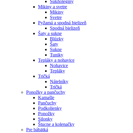
Sukňolegíny
Mikiny a svetre
Mikiny
Svetre
Pyžamá a spodná bielizeň
Spodná bielizeň
Šaty a sukne
Blúzky
Šaty
Sukne
Tuniky
Tepláky a nohavice
Nohavice
Tepláky
Tričká
Nátelníky
Tričká
Ponožky a pančuchy
Kamašle
Pančuchy
Podkolienky
Ponožky
Silonky
Štucne a kolenačky
Pre bábätká