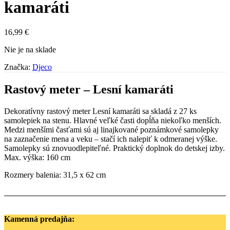
kamaráti
16,99
€
Nie je na sklade
Značka:
Djeco
Rastový meter – Lesní kamaráti
Dekoratívny rastový meter Lesní kamaráti sa skladá z 27 ks
samolepiek na stenu. Hlavné veľké časti dopĺňa niekoľko menších.
Medzi menšími časťami sú aj linajkované poznámkové samolepky
na zaznačenie mena a veku – stačí ich nalepiť k odmeranej výške.
Samolepky sú znovuodlepiteľné. Praktický doplnok do detskej izby.
Max. výška: 160 cm
Rozmery balenia: 31,5 x 62 cm
Kamenná predajňa: