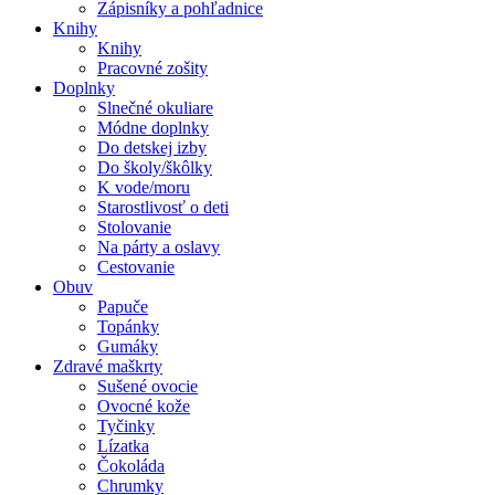
Zápisníky a pohľadnice
Knihy
Knihy
Pracovné zošity
Doplnky
Slnečné okuliare
Módne doplnky
Do detskej izby
Do školy/škôlky
K vode/moru
Starostlivosť o deti
Stolovanie
Na párty a oslavy
Cestovanie
Obuv
Papuče
Topánky
Gumáky
Zdravé maškrty
Sušené ovocie
Ovocné kože
Tyčinky
Lízatka
Čokoláda
Chrumky