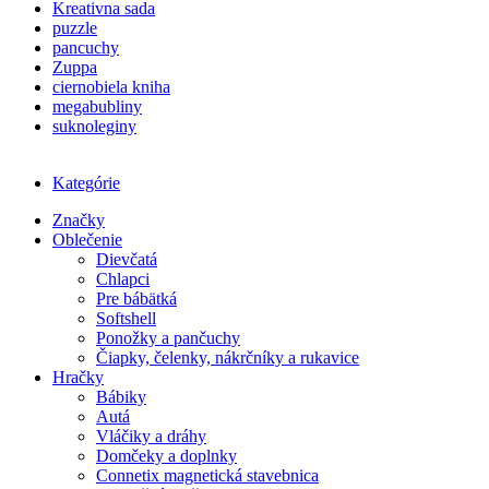
Kreativna sada
puzzle
pancuchy
Zuppa
ciernobiela kniha
megabubliny
suknoleginy
Kategórie
Značky
Oblečenie
Dievčatá
Chlapci
Pre bábätká
Softshell
Ponožky a pančuchy
Čiapky, čelenky, nákrčníky a rukavice
Hračky
Bábiky
Autá
Vláčiky a dráhy
Domčeky a doplnky
Connetix magnetická stavebnica