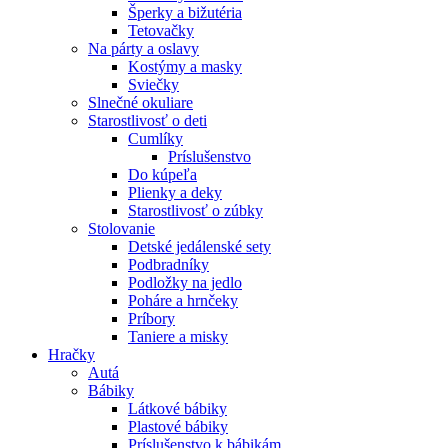
Šperky a bižutéria
Tetovačky
Na párty a oslavy
Kostýmy a masky
Sviečky
Slnečné okuliare
Starostlivosť o deti
Cumlíky
Príslušenstvo
Do kúpeľa
Plienky a deky
Starostlivosť o zúbky
Stolovanie
Detské jedálenské sety
Podbradníky
Podložky na jedlo
Poháre a hrnčeky
Príbory
Taniere a misky
Hračky
Autá
Bábiky
Látkové bábiky
Plastové bábiky
Príslušenstvo k bábikám