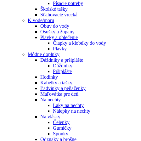
Písacie potreby
Školské tašky
Sťahovacie vrecká
K vode/moru
Obuv do vody
Osušky a župany
Plavky a oblečenie
Čiapky a klobúky do vody
Plavky
Módne doplnky
Dáždniky a pršiplášte
Dáždniky
Pršiplášte
Hodinky
Kabelky a tašky
Ľadvinky a peňaženky
Maľovátka pre deti
Na nechty
Laky na nechty
Nálepky na nechty
Na vlásky
Čelenky
Gumičky
Sponky
Odznaky a brošne