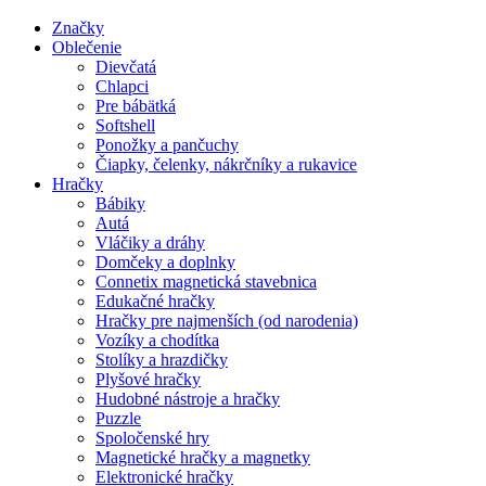
Značky
Oblečenie
Dievčatá
Chlapci
Pre bábätká
Softshell
Ponožky a pančuchy
Čiapky, čelenky, nákrčníky a rukavice
Hračky
Bábiky
Autá
Vláčiky a dráhy
Domčeky a doplnky
Connetix magnetická stavebnica
Edukačné hračky
Hračky pre najmenších (od narodenia)
Vozíky a chodítka
Stolíky a hrazdičky
Plyšové hračky
Hudobné nástroje a hračky
Puzzle
Spoločenské hry
Magnetické hračky a magnetky
Elektronické hračky