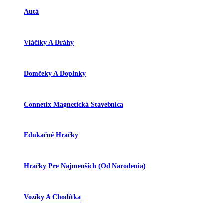
Autá
Vláčiky A Dráhy
Domčeky A Doplnky
Connetix Magnetická Stavebnica
Edukačné Hračky
Hračky Pre Najmenších (od Narodenia)
Vozíky A Chodítka