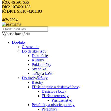
IČO: 46 591 656
DIČ: 1074201183
IČ DPH: SK1074201183
4r3s
2024
Vyberte kategóriu
Doplnky
Cestovanie
Do detskej izby
Dekorácie
Kufríky
Pokladničky
Svetielka
Tašky a koše
Do školy/škôlky
Batohy
Fľaše na pitie a desiatové boxy
Desiatové boxy
Fľaše a termosky
Príslušenstvo
Peračníky a písacie potreby
Peračníky