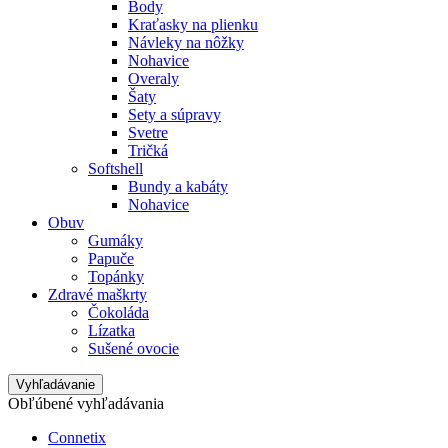
Body
Kraťasky na plienku
Návleky na nôžky
Nohavice
Overaly
Šaty
Sety a súpravy
Svetre
Tričká
Softshell
Bundy a kabáty
Nohavice
Obuv
Gumáky
Papuče
Topánky
Zdravé maškrty
Čokoláda
Lízatka
Sušené ovocie
Vyhľadávanie
Obľúbené vyhľadávania
Connetix