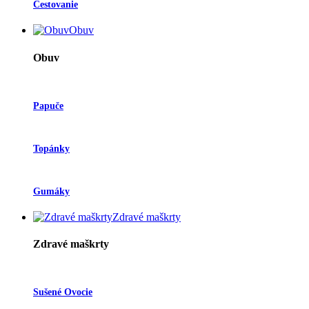
Cestovanie
Obuv
Obuv
Papuče
Topánky
Gumáky
Zdravé maškrty
Zdravé maškrty
Sušené Ovocie