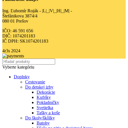
Ing. Ľubomír Roják - |L|_|V|_|H|_|M| -
Štefánikova 3874/4
080 01 Prešov
IČO: 46 591 656
DIČ: 1074201183
IČ DPH: SK1074201183
4r3s
2024
Vyberte kategóriu
Doplnky
Cestovanie
Do detskej izby
Dekorácie
Kufríky
Pokladničky
Svetielka
Tašky a koše
Do školy/škôlky
Batohy