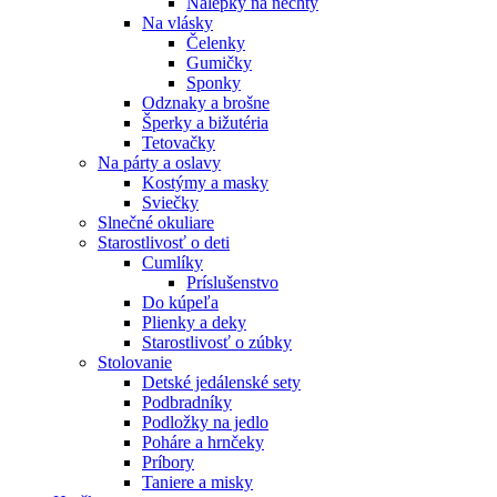
Nálepky na nechty
Na vlásky
Čelenky
Gumičky
Sponky
Odznaky a brošne
Šperky a bižutéria
Tetovačky
Na párty a oslavy
Kostýmy a masky
Sviečky
Slnečné okuliare
Starostlivosť o deti
Cumlíky
Príslušenstvo
Do kúpeľa
Plienky a deky
Starostlivosť o zúbky
Stolovanie
Detské jedálenské sety
Podbradníky
Podložky na jedlo
Poháre a hrnčeky
Príbory
Taniere a misky