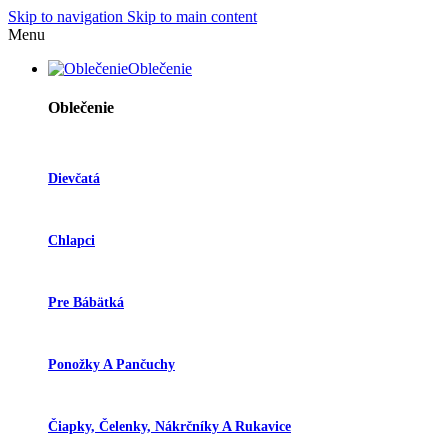
Skip to navigation
Skip to main content
Menu
Oblečenie
Oblečenie
Dievčatá
Chlapci
Pre Bábätká
Ponožky A Pančuchy
Čiapky, Čelenky, Nákrčníky A Rukavice