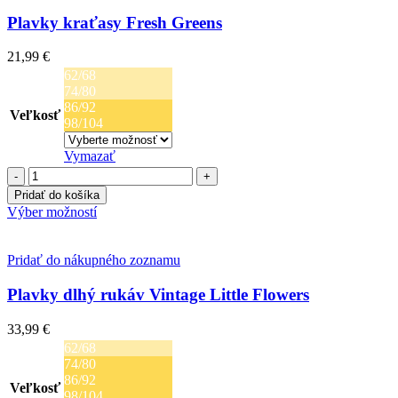
variantov.
zelený
Možnosti
Plavky kraťasy Fresh Greens
žralok
si
môžete
21,99
€
vybrať
62/68
na
74/80
stránke
86/92
produktu.
Veľkosť
98/104
Vymazať
množstvo
Plavky
Pridať do košíka
kraťasy
Tento
Výber možností
Fresh
produkt
Greens
má
viacero
Pridať do nákupného zoznamu
variantov.
Možnosti
Plavky dlhý rukáv Vintage Little Flowers
si
môžete
33,99
€
vybrať
62/68
na
74/80
stránke
86/92
produktu.
Veľkosť
98/104