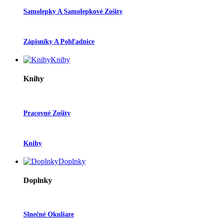
Samolepky A Samolepkové Zošity
Zápisníky A Pohľadnice
Knihy
Knihy
Pracovné Zošity
Knihy
Doplnky
Doplnky
Slnečné Okuliare