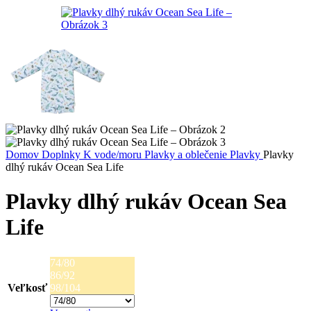
Domov
Doplnky
K vode/moru
Plavky a oblečenie
Plavky
Plavky
dlhý rukáv Ocean Sea Life
Plavky dlhý rukáv Ocean Sea
Life
74/80
86/92
Veľkosť
98/104