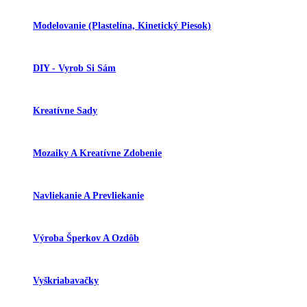
Modelovanie (plastelína, Kinetický Piesok)
DIY - Vyrob Si Sám
Kreatívne Sady
Mozaiky A Kreatívne Zdobenie
Navliekanie A Prevliekanie
Výroba Šperkov A Ozdôb
Vyškriabavačky