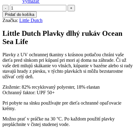
Vymazať
množstvo
Plavky
Pridať do košíka
dlhý
Značka:
Little Dutch
rukáv
Ocean
Little Dutch Plavky dlhý rukáv Ocean
Sea
Sea Life
Life
Plavky z UV ochrannej tkaniny s krásnou potlačou chráni vaše
dieťa pred slnkom pri kúpaní pri mori aj doma na záhrade. Či už
vaše deti milujú skákanie vo vlnách, kúpanie v bazéne alebo si rady
stavajú hrady z piesku, v týchto plavkách si môžu bezstarostne
užívať celý deň.
Zloženie: 82% recyklovaný polyester, 18% elastan
Ochranný faktor: UPF 50+
Pri pobyte na slnku používajte pre dieťa ochranné opaľovacie
krémy.
Možno prať v práčke na 30 °C. Po každom použití plavky
prepláchnite v čistej studenej vode.