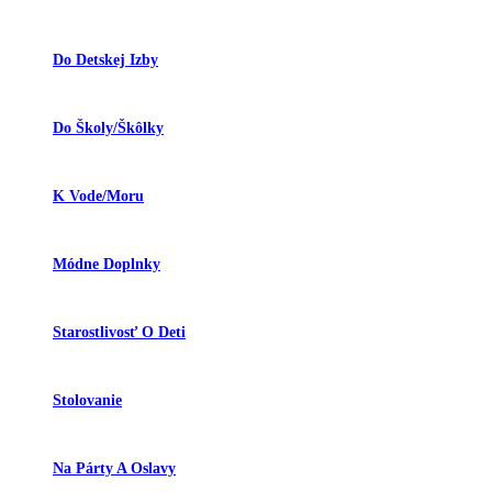
Do Detskej Izby
Do Školy/škôlky
K Vode/moru
Módne Doplnky
Starostlivosť O Deti
Stolovanie
Na Párty A Oslavy