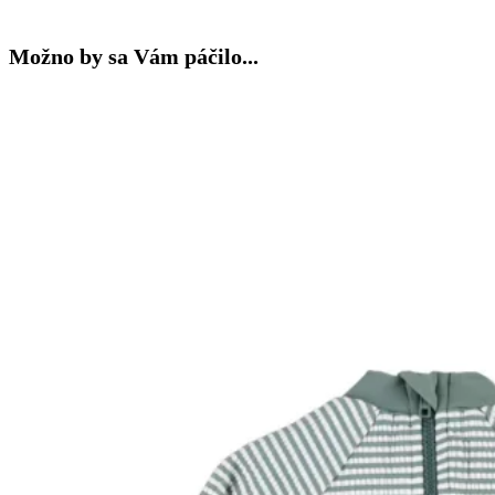
Možno by sa Vám páčilo...