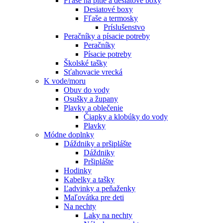
Fľaše na pitie a desiatové boxy
Desiatové boxy
Fľaše a termosky
Príslušenstvo
Peračníky a písacie potreby
Peračníky
Písacie potreby
Školské tašky
Sťahovacie vrecká
K vode/moru
Obuv do vody
Osušky a župany
Plavky a oblečenie
Čiapky a klobúky do vody
Plavky
Módne doplnky
Dáždniky a pršiplášte
Dáždniky
Pršiplášte
Hodinky
Kabelky a tašky
Ľadvinky a peňaženky
Maľovátka pre deti
Na nechty
Laky na nechty