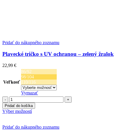
Pridať do nákupného zoznamu
Plavecké tričko s UV ochranou – zelený žralok
22,99
€
86/92
98/104
Veľkosť
110/116
Vymazať
množstvo
Plavecké
Pridať do košíka
tričko
Tento
Výber možností
s
produkt
UV
má
ochranou
viacero
Pridať do nákupného zoznamu
-