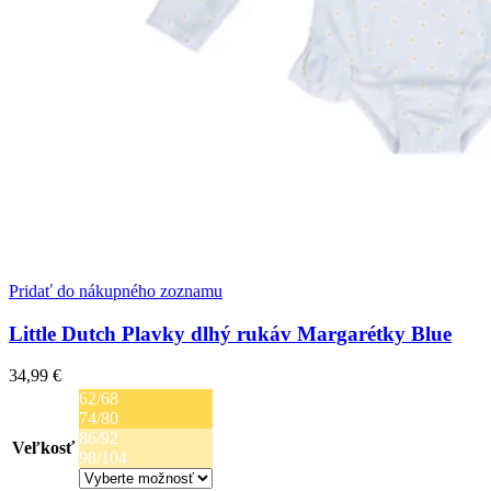
Pridať do nákupného zoznamu
Little Dutch Plavky dlhý rukáv Margarétky Blue
34,99
€
62/68
74/80
86/92
Veľkosť
98/104