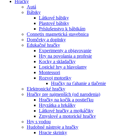
Hračky
Autá
Bábiky
Látkové bábiky
Plastové bábiky
Príslušenstvo k bábikám
Connetix magnetická stavebnica
Domčeky a doplnky
Edukačné hračky
Experimenty a objavovanie
Hry na povolania a profesie
Kocky a skladačky
Logické hry a hlavolamy
Montessori
Rozvoj motoriky
Hračky na ťahanie a tlačenie
Elektronické hračky
Hračky pre najmenších (od narodenia)
Hračky na kočík a postieľku
Hryzátka a hrkálky
Látkové hračky a mojkáčiky
Zmyslové a motorické hračky
Hry s vodou
Hudobné nástroje a hračky
Hracie skrinky