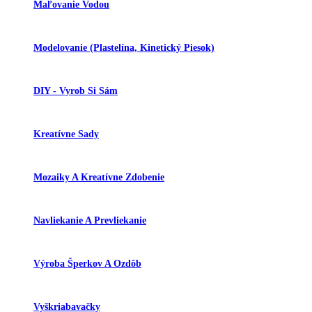
Maľovanie Vodou
Modelovanie (plastelína, Kinetický Piesok)
DIY - Vyrob Si Sám
Kreatívne Sady
Mozaiky A Kreatívne Zdobenie
Navliekanie A Prevliekanie
Výroba Šperkov A Ozdôb
Vyškriabavačky