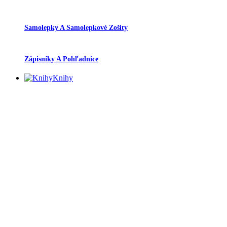
Samolepky A Samolepkové Zošity
Zápisníky A Pohľadnice
Knihy
Knihy
Pracovné Zošity
Knihy
Doplnky
Doplnky