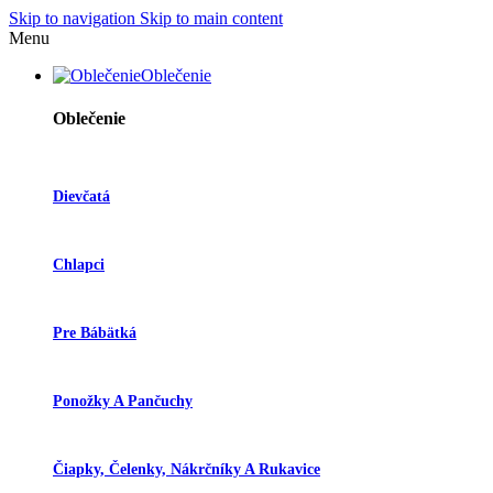
Skip to navigation
Skip to main content
Menu
Oblečenie
Oblečenie
Dievčatá
Chlapci
Pre Bábätká
Ponožky A Pančuchy
Čiapky, Čelenky, Nákrčníky A Rukavice