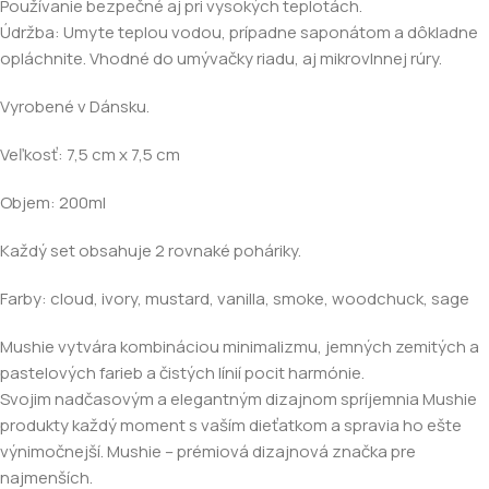
Používanie bezpečné aj pri vysokých teplotách.
Údržba: Umyte teplou vodou, prípadne saponátom a dôkladne
opláchnite. Vhodné do umývačky riadu, aj mikrovlnnej rúry.
Vyrobené v Dánsku.
Veľkosť: 7,5 cm x 7,5 cm
Objem: 200ml
Každý set obsahuje 2 rovnaké poháriky.
Farby: cloud, ivory, mustard, vanilla, smoke, woodchuck, sage
Mushie vytvára kombináciou minimalizmu, jemných zemitých a
pastelových farieb a čistých línií pocit harmónie.
Svojim nadčasovým a elegantným dizajnom spríjemnia Mushie
produkty každý moment s vaším dieťatkom a spravia ho ešte
výnimočnejší. Mushie – prémiová dizajnová značka pre
najmenších.