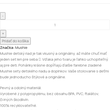
Pridať do košíka
Značka:
Mushie
Mushie detský riad je tak vkusný a originálny, až máte chuť mať
jeden set len pre seba . Vďaka jeho tvaru je ľahko uchopiteľný
aj pre deti. Poháriky krásne dopĺňajú ďalšie farebne zladené
Mushie sety detského riadu a doplnkov. Vaše stolovanie s deťmi
bude jednoducho štýlové a originálne.
Pevný a odolný materiál.
Vyrobené z polypropylénu, bez obsahu BPA, PVC, ftalátov,
či iných škodlivín.
100% recyklovateľné.