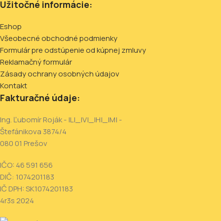
Užitočné informácie:
Eshop
Všeobecné obchodné podmienky
Formulár pre odstúpenie od kúpnej zmluvy
Reklamačný formulár
Zásady ochrany osobných údajov
Kontakt
Fakturačné údaje:
Ing. Ľubomír Roják - |L|_|V|_|H|_|M| -
Štefánikova 3874/4
080 01 Prešov
IČO: 46 591 656
DIČ: 1074201183
IČ DPH: SK1074201183
4r3s
2024