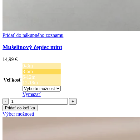
Pridať do nákupného zoznamu
Mušelínový čepiec mint
14,99
€
0-3m
3-6m
6-12m
Veľkosť
12-18m
Vymazať
množstvo
Mušelínový
Pridať do košíka
čepiec
Tento
Výber možností
mint
produkt
má
viacero
variantov.