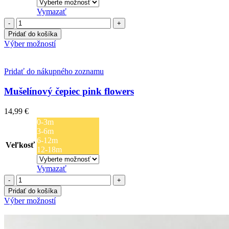
Vymazať
množstvo
Detský
Pridať do košíka
čepiec
Tento
Výber možností
dobby
produkt
ecru
má
viacero
Pridať do nákupného zoznamu
variantov.
Možnosti
Mušelínový čepiec pink flowers
si
môžete
14,99
€
vybrať
0-3m
na
3-6m
stránke
6-12m
produktu.
Veľkosť
12-18m
Vymazať
množstvo
Mušelínový
Pridať do košíka
čepiec
Tento
Výber možností
pink
produkt
flowers
má
viacero