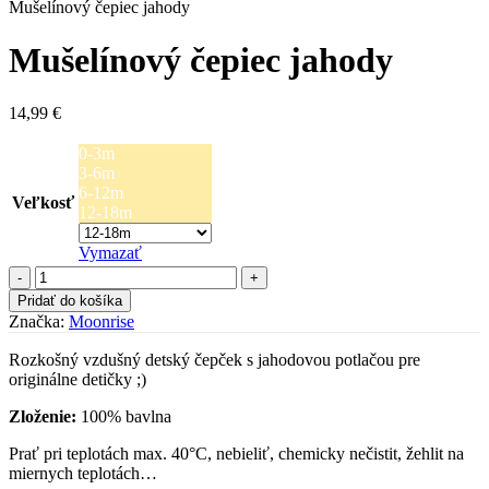
Mušelínový čepiec jahody
Mušelínový čepiec jahody
14,99
€
0-3m
3-6m
6-12m
Veľkosť
12-18m
Vymazať
množstvo
Mušelínový
Pridať do košíka
čepiec
Značka:
Moonrise
jahody
Rozkošný vzdušný detský čepček s jahodovou potlačou pre
originálne detičky ;)
Zloženie:
100% bavlna
Prať pri teplotách max. 40°C, nebieliť, chemicky nečistit, žehlit na
miernych teplotách…