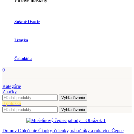
Zdravé maškrty
Sušené Ovocie
Lízatka
Čokoláda
0
Kategórie
Značky
Vyhľadávanie
0
položka
Vyhľadávanie
Domov
Oblečenie
Čiapky, čelenky, nákrčníky a rukavice
Čepce