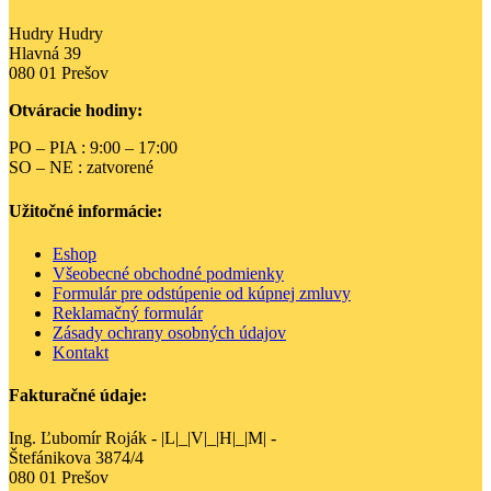
viacero
srdiečka
variantov.
Hudry Hudry
Možnosti
Hlavná 39
si
080 01 Prešov
môžete
vybrať
Otváracie hodiny:
na
stránke
PO – PIA : 9:00 – 17:00
produktu.
SO – NE : zatvorené
Užitočné informácie:
Eshop
Všeobecné obchodné podmienky
Formulár pre odstúpenie od kúpnej zmluvy
Reklamačný formulár
Zásady ochrany osobných údajov
Kontakt
Fakturačné údaje:
Ing. Ľubomír Roják - |L|_|V|_|H|_|M| -
Štefánikova 3874/4
080 01 Prešov