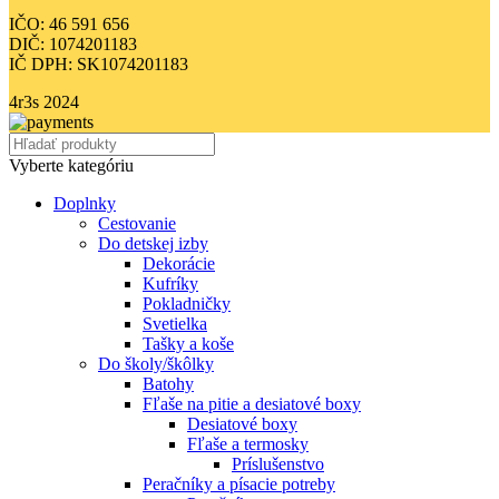
IČO: 46 591 656
DIČ: 1074201183
IČ DPH: SK1074201183
4r3s
2024
Vyberte kategóriu
Doplnky
Cestovanie
Do detskej izby
Dekorácie
Kufríky
Pokladničky
Svetielka
Tašky a koše
Do školy/škôlky
Batohy
Fľaše na pitie a desiatové boxy
Desiatové boxy
Fľaše a termosky
Príslušenstvo
Peračníky a písacie potreby