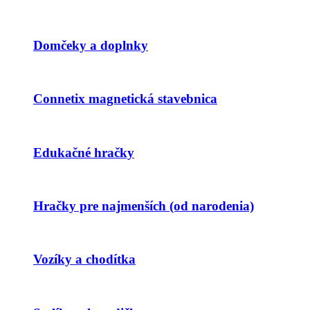
Domčeky a doplnky
Connetix magnetická stavebnica
Edukačné hračky
Hračky pre najmenších (od narodenia)
Vozíky a chodítka