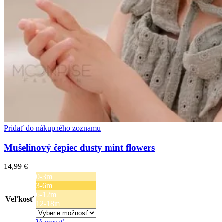
Pridať do nákupného zoznamu
Mušelínový čepiec dusty mint flowers
14,99
€
0-3m
3-6m
6-12m
Veľkosť
12-18m
Vymazať