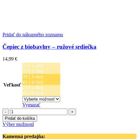
Pridať do nákupného zoznamu
Čepiec z biobavlny – ružové srdiečka
14,99
€
35 ( 1-2m)
37 ( 2-3m)
39 ( 3-4m)
41 ( 4-5m)
Veľkosť
43 ( 5-6m)
45 ( 6-9m)
Vymazať
množstvo
Čepiec
Pridať do košíka
z
Tento
Výber možností
biobavlny
produkt
-
má
Kamenná predajňa:
ružové