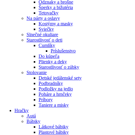
Odznaky a brošne
Šperky a bižutéria
Tetovačky
Na párty a oslavy
Kostýmy a masky
Sviečky
Slnečné okuliare
Starostlivosť o deti
Cumlíky
Príslušenstvo
Do kúpeľa
Plienky a deky
Starostlivosť o zúbky
Stolovanie
Detské jedálenské sety
Podbradníky
Podložky na jedlo
Poháre a hrnčeky
Príbory
Taniere a misky
Hračky
Autá
Bábiky
Látkové bábiky
Plastové bábiky