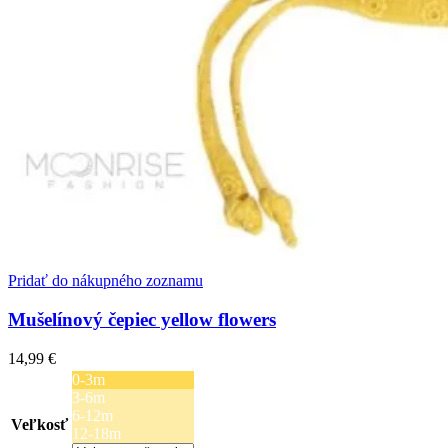
Pridať do nákupného zoznamu
Mušelínový čepiec yellow flowers
14,99
€
0-3m
3-6m
6-12m
Veľkosť
12-18m