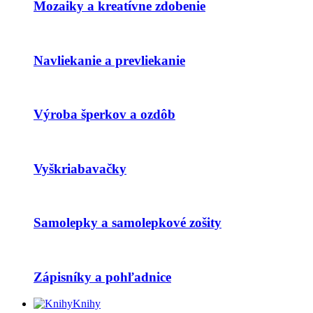
Mozaiky a kreatívne zdobenie
Navliekanie a prevliekanie
Výroba šperkov a ozdôb
Vyškriabavačky
Samolepky a samolepkové zošity
Zápisníky a pohľadnice
Knihy