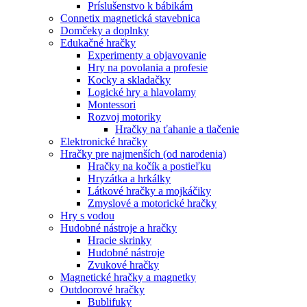
Príslušenstvo k bábikám
Connetix magnetická stavebnica
Domčeky a doplnky
Edukačné hračky
Experimenty a objavovanie
Hry na povolania a profesie
Kocky a skladačky
Logické hry a hlavolamy
Montessori
Rozvoj motoriky
Hračky na ťahanie a tlačenie
Elektronické hračky
Hračky pre najmenších (od narodenia)
Hračky na kočík a postieľku
Hryzátka a hrkálky
Látkové hračky a mojkáčiky
Zmyslové a motorické hračky
Hry s vodou
Hudobné nástroje a hračky
Hracie skrinky
Hudobné nástroje
Zvukové hračky
Magnetické hračky a magnetky
Outdoorové hračky
Bublifuky