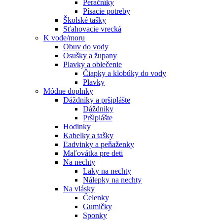
Peračníky
Písacie potreby
Školské tašky
Sťahovacie vrecká
K vode/moru
Obuv do vody
Osušky a župany
Plavky a oblečenie
Čiapky a klobúky do vody
Plavky
Módne doplnky
Dáždniky a pršiplášte
Dáždniky
Pršiplášte
Hodinky
Kabelky a tašky
Ľadvinky a peňaženky
Maľovátka pre deti
Na nechty
Laky na nechty
Nálepky na nechty
Na vlásky
Čelenky
Gumičky
Sponky