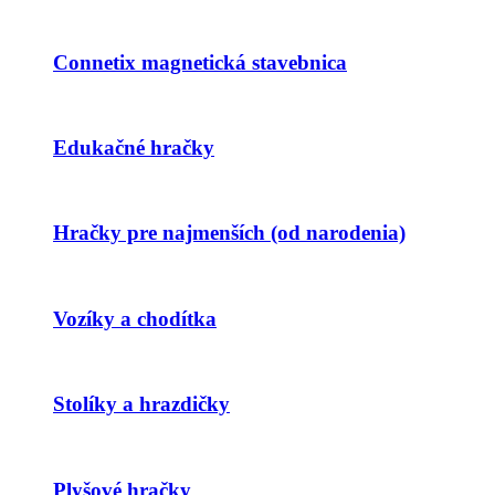
Connetix magnetická stavebnica
Edukačné hračky
Hračky pre najmenších (od narodenia)
Vozíky a chodítka
Stolíky a hrazdičky
Plyšové hračky