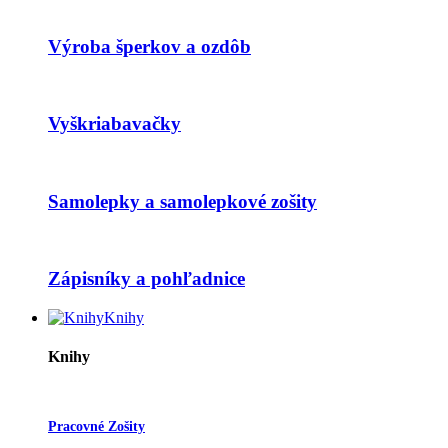
Výroba šperkov a ozdôb
Vyškriabavačky
Samolepky a samolepkové zošity
Zápisníky a pohľadnice
Knihy
Knihy
Pracovné Zošity