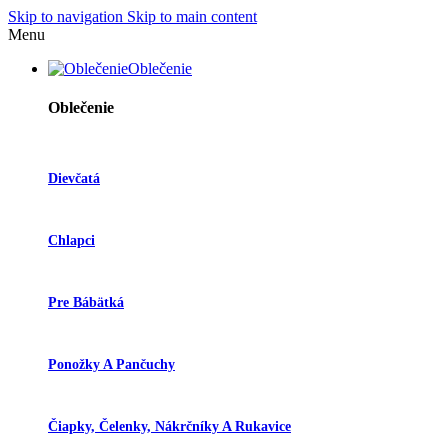
Skip to navigation
Skip to main content
Menu
Oblečenie
Oblečenie
Dievčatá
Chlapci
Pre Bábätká
Ponožky A Pančuchy
Čiapky, Čelenky, Nákrčníky A Rukavice