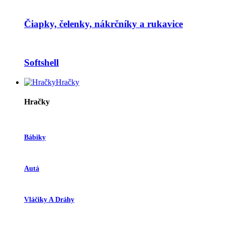
Čiapky, čelenky, nákrčníky a rukavice
Softshell
Hračky
Hračky
Bábiky
Autá
Vláčiky A Dráhy