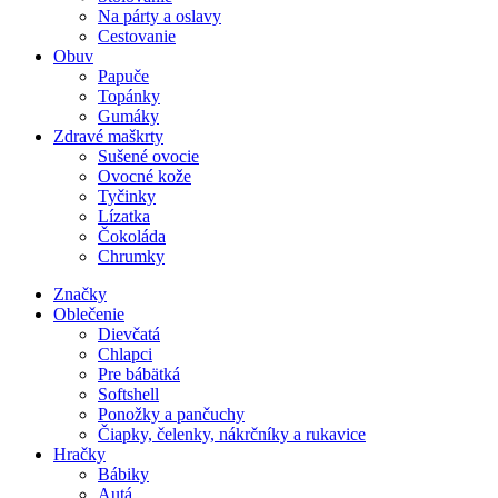
Na párty a oslavy
Cestovanie
Obuv
Papuče
Topánky
Gumáky
Zdravé maškrty
Sušené ovocie
Ovocné kože
Tyčinky
Lízatka
Čokoláda
Chrumky
Značky
Oblečenie
Dievčatá
Chlapci
Pre bábätká
Softshell
Ponožky a pančuchy
Čiapky, čelenky, nákrčníky a rukavice
Hračky
Bábiky
Autá