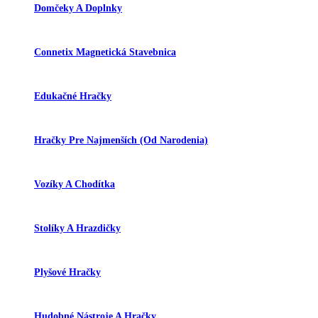
Domčeky A Doplnky
Connetix Magnetická Stavebnica
Edukačné Hračky
Hračky Pre Najmenších (od Narodenia)
Vozíky A Chodítka
Stolíky A Hrazdičky
Plyšové Hračky
Hudobné Nástroje A Hračky