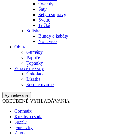
Overaly
Šaty
Sety a súpravy
Svetre
Tričká
Softshell
Bundy a kabáty
Nohavice
Obuv
Gumáky
Papuče
Topánky
Zdravé maškrty
Čokoláda
Lízatka
Sušené ovocie
Vyhľadávanie
OBĽÚBENÉ VYHĽADÁVANIA
Connetix
Kreativna sada
puzzle
pancuchy
Zuppa