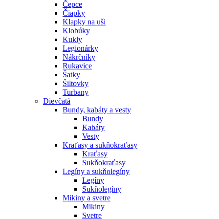
Čepce
Čiapky
Klapky na uši
Klobúky
Kukly
Legionárky
Nákrčníky
Rukavice
Šatky
Šiltovky
Turbany
Dievčatá
Bundy, kabáty a vesty
Bundy
Kabáty
Vesty
Kraťasy a sukňokraťasy
Kraťasy
Sukňokraťasy
Legíny a sukňolegíny
Legíny
Sukňolegíny
Mikiny a svetre
Mikiny
Svetre