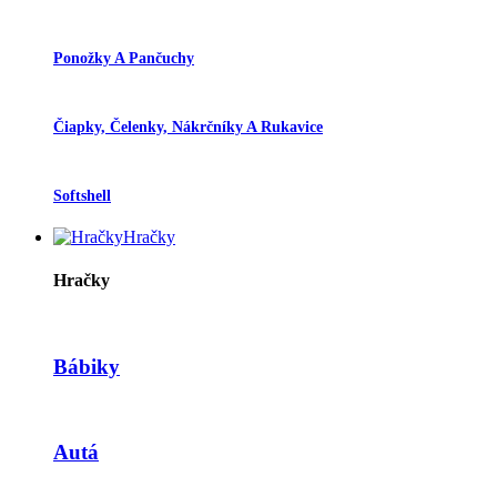
Ponožky A Pančuchy
Čiapky, Čelenky, Nákrčníky A Rukavice
Softshell
Hračky
Hračky
Bábiky
Autá