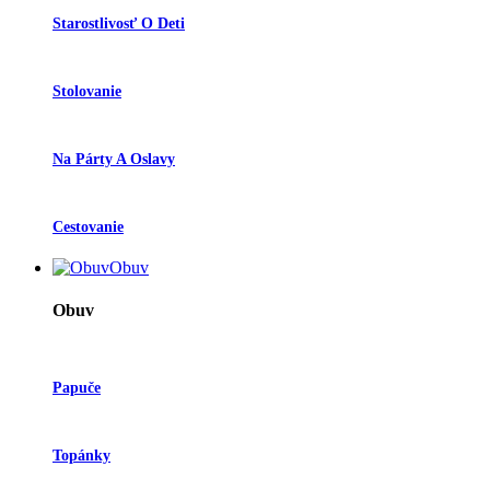
Starostlivosť O Deti
Stolovanie
Na Párty A Oslavy
Cestovanie
Obuv
Obuv
Papuče
Topánky