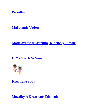
Pečiatky
Maľovanie Vodou
Modelovanie (plastelína, Kinetický Piesok)
DIY - Vyrob Si Sám
Kreatívne Sady
Mozaiky A Kreatívne Zdobenie