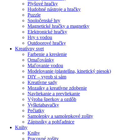
Plyšové hračky
Hudobné nástroje a hračky
Puzzle
Spoločenské hry
Magnetické hračky a magnetky
Elektronické hračky
Hry s vodou
Outdoorové hračky
Kreatívny svet
Farbenie a kreslenie
Omaľovánky
Maľovanie vodou
Modelovanie (plastelína, kinetický piesok)
DIY – vyrob si sám
Kreatívne sady
Mozaiky a kreatívne zdobenie
Navliekanie a prevliekanie
Výroba šperkov a ozdôb
Vyškriabavačky
Pečiatky
Samolepky a samolepkové zošity
Zápisníky a pohľadnice
Knihy
Knihy
Pracovné zošity