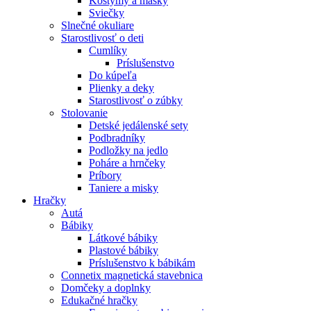
Kostýmy a masky
Sviečky
Slnečné okuliare
Starostlivosť o deti
Cumlíky
Príslušenstvo
Do kúpeľa
Plienky a deky
Starostlivosť o zúbky
Stolovanie
Detské jedálenské sety
Podbradníky
Podložky na jedlo
Poháre a hrnčeky
Príbory
Taniere a misky
Hračky
Autá
Bábiky
Látkové bábiky
Plastové bábiky
Príslušenstvo k bábikám
Connetix magnetická stavebnica
Domčeky a doplnky
Edukačné hračky