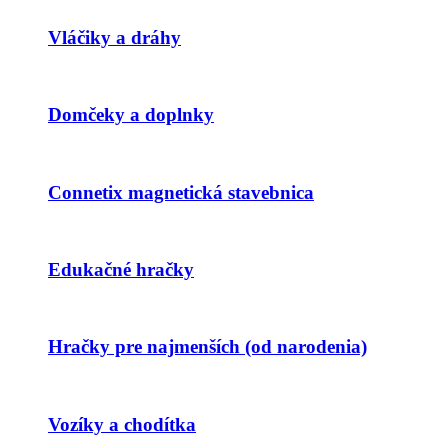
Vláčiky a dráhy
Domčeky a doplnky
Connetix magnetická stavebnica
Edukačné hračky
Hračky pre najmenších (od narodenia)
Vozíky a chodítka