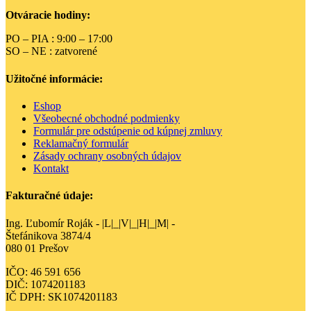
Otváracie hodiny:
PO – PIA : 9:00 – 17:00
SO – NE : zatvorené
Užitočné informácie:
Eshop
Všeobecné obchodné podmienky
Formulár pre odstúpenie od kúpnej zmluvy
Reklamačný formulár
Zásady ochrany osobných údajov
Kontakt
Fakturačné údaje:
Ing. Ľubomír Roják - |L|_|V|_|H|_|M| -
Štefánikova 3874/4
080 01 Prešov
IČO: 46 591 656
DIČ: 1074201183
IČ DPH: SK1074201183