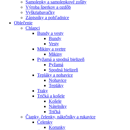
Samolepky a samolepkové zošity
Výroba šperkov a ozdôb
Vyškriabavačky
Zápisníky a pohľadnice
Oblečenie
Chlapci
Bundy a vesty
Bundy
Vesty
Mikiny a svetre
Mikiny
Pyžamá a spodná bielizeň
Pyžamá
Spodná bielizeň
Tepláky a nohavice
Nohavice
Tepláky
Traky
Tričká a košele
Košele
Nátelníky
Tričká
Čiapky, čelenky, nákrčníky a rukavice
Čelenky
Korunky