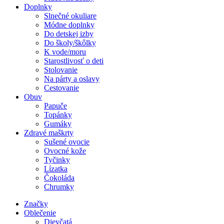
Doplnky
Slnečné okuliare
Módne doplnky
Do detskej izby
Do školy/škôlky
K vode/moru
Starostlivosť o deti
Stolovanie
Na párty a oslavy
Cestovanie
Obuv
Papuče
Topánky
Gumáky
Zdravé maškrty
Sušené ovocie
Ovocné kože
Tyčinky
Lízatka
Čokoláda
Chrumky
Značky
Oblečenie
Dievčatá