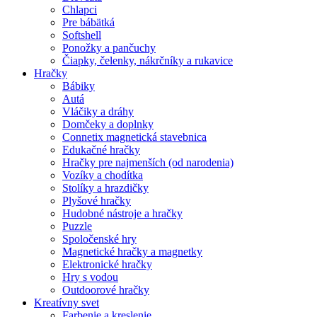
Chlapci
Pre bábätká
Softshell
Ponožky a pančuchy
Čiapky, čelenky, nákrčníky a rukavice
Hračky
Bábiky
Autá
Vláčiky a dráhy
Domčeky a doplnky
Connetix magnetická stavebnica
Edukačné hračky
Hračky pre najmenších (od narodenia)
Vozíky a chodítka
Stolíky a hrazdičky
Plyšové hračky
Hudobné nástroje a hračky
Puzzle
Spoločenské hry
Magnetické hračky a magnetky
Elektronické hračky
Hry s vodou
Outdoorové hračky
Kreatívny svet
Farbenie a kreslenie