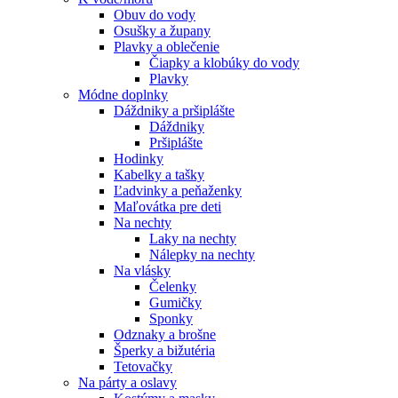
Obuv do vody
Osušky a župany
Plavky a oblečenie
Čiapky a klobúky do vody
Plavky
Módne doplnky
Dáždniky a pršiplášte
Dáždniky
Pršiplášte
Hodinky
Kabelky a tašky
Ľadvinky a peňaženky
Maľovátka pre deti
Na nechty
Laky na nechty
Nálepky na nechty
Na vlásky
Čelenky
Gumičky
Sponky
Odznaky a brošne
Šperky a bižutéria
Tetovačky
Na párty a oslavy