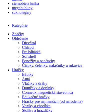
ciernobiela kniha
megabubliny
suknoleginy
Kategórie
Značky
Oblečenie
Dievčatá
Chlapci
Pre bábätká
Softshell
Ponožky a pančuchy
Čiapky, čelenky, nákrčníky a rukavice
Hračky
Bábiky
Autá
Vláčiky a dráhy
Domčeky a doplnky
Connetix magnetická stavebnica
Edukačné hračky
Hračky pre najmenších (od narodenia)
Vozíky a chodítka
Stolíky a hrazdičky