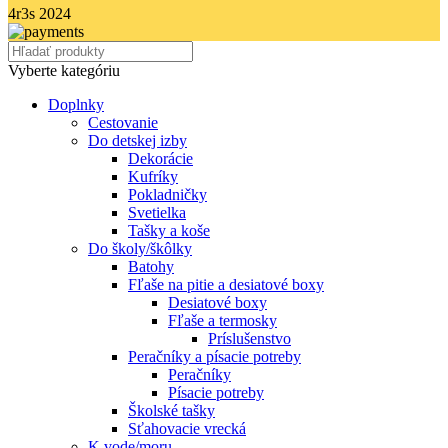
4r3s
2024
Vyberte kategóriu
Doplnky
Cestovanie
Do detskej izby
Dekorácie
Kufríky
Pokladničky
Svetielka
Tašky a koše
Do školy/škôlky
Batohy
Fľaše na pitie a desiatové boxy
Desiatové boxy
Fľaše a termosky
Príslušenstvo
Peračníky a písacie potreby
Peračníky
Písacie potreby
Školské tašky
Sťahovacie vrecká
K vode/moru