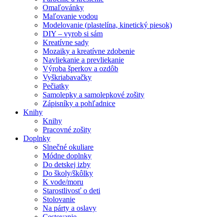
Omaľovánky
Maľovanie vodou
Modelovanie (plastelína, kinetický piesok)
DIY – vyrob si sám
Kreatívne sady
Mozaiky a kreatívne zdobenie
Navliekanie a prevliekanie
Výroba šperkov a ozdôb
Vyškriabavačky
Pečiatky
Samolepky a samolepkové zošity
Zápisníky a pohľadnice
Knihy
Knihy
Pracovné zošity
Doplnky
Slnečné okuliare
Módne doplnky
Do detskej izby
Do školy/škôlky
K vode/moru
Starostlivosť o deti
Stolovanie
Na párty a oslavy
Cestovanie