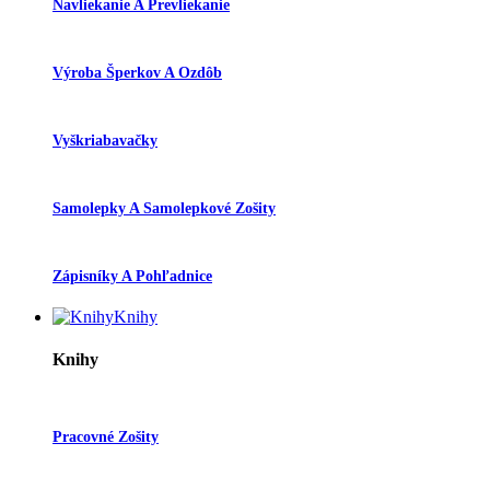
Navliekanie A Prevliekanie
Výroba Šperkov A Ozdôb
Vyškriabavačky
Samolepky A Samolepkové Zošity
Zápisníky A Pohľadnice
Knihy
Knihy
Pracovné Zošity