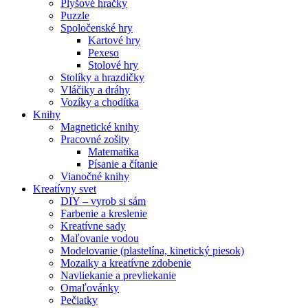
Plyšové hračky
Puzzle
Spoločenské hry
Kartové hry
Pexeso
Stolové hry
Stolíky a hrazdičky
Vláčiky a dráhy
Vozíky a chodítka
Knihy
Magnetické knihy
Pracovné zošity
Matematika
Písanie a čítanie
Vianočné knihy
Kreatívny svet
DIY – vyrob si sám
Farbenie a kreslenie
Kreatívne sady
Maľovanie vodou
Modelovanie (plastelína, kinetický piesok)
Mozaiky a kreatívne zdobenie
Navliekanie a prevliekanie
Omaľovánky
Pečiatky