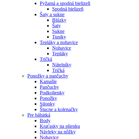
Pyžamá a spodná bielizeň
Spodná bielizeň
Šaty a sukne
Blúzky
Šaty
Sukne
Tuniky
Tepláky a nohavice
Nohavice
Tepláky
Tričká
Nátelníky
Tričká
Ponožky a pančuchy
Kamašle
Pančuchy
Podkolienky
Ponožky
Silonky
Štucne a kolenačky
Pre bábätká
Body
Kraťasky na plienku
Návleky na nôžky
Nohavice