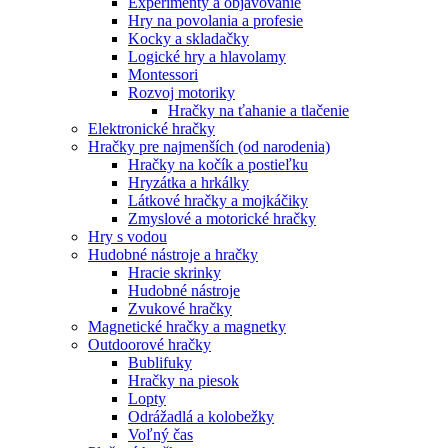
Experimenty a objavovanie
Hry na povolania a profesie
Kocky a skladačky
Logické hry a hlavolamy
Montessori
Rozvoj motoriky
Hračky na ťahanie a tlačenie
Elektronické hračky
Hračky pre najmenších (od narodenia)
Hračky na kočík a postieľku
Hryzátka a hrkálky
Látkové hračky a mojkáčiky
Zmyslové a motorické hračky
Hry s vodou
Hudobné nástroje a hračky
Hracie skrinky
Hudobné nástroje
Zvukové hračky
Magnetické hračky a magnetky
Outdoorové hračky
Bublifuky
Hračky na piesok
Lopty
Odrážadlá a kolobežky
Voľný čas