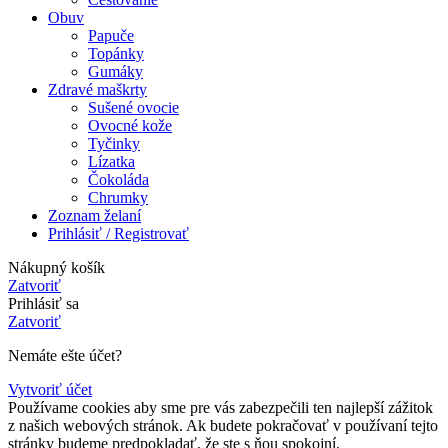
Obuv
Papuče
Topánky
Gumáky
Zdravé maškrty
Sušené ovocie
Ovocné kože
Tyčinky
Lízatka
Čokoláda
Chrumky
Zoznam želaní
Prihlásiť / Registrovať
Nákupný košík
Zatvoriť
Prihlásiť sa
Zatvoriť
Nemáte ešte účet?
Vytvoriť účet
Používame cookies aby sme pre vás zabezpečili ten najlepší zážitok
z našich webových stránok. Ak budete pokračovať v používaní tejto
stránky budeme predpokladať, že ste s ňou spokojní.