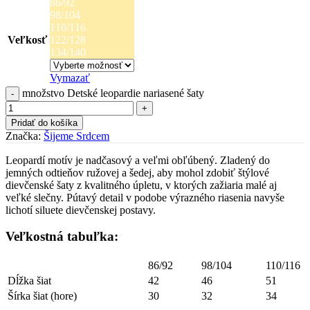
86/92
98/104
110/116
Veľkosť
122/128
134/140
Vymazať
množstvo Detské leopardie nariasené šaty
Pridať do košíka
Značka:
Šijeme Srdcem
Leopardí motív je nadčasový a veľmi obľúbený. Zladený do
jemných odtieňov ružovej a šedej, aby mohol zdobiť štýlové
dievčenské šaty z kvalitného úpletu, v ktorých zažiaria malé aj
veľké slečny. Pútavý detail v podobe výrazného riasenia navyše
lichotí siluete dievčenskej postavy.
Veľkostná tabuľka:
86/92
98/104
110/116
Dĺžka šiat
42
46
51
Šírka šiat (hore)
30
32
34