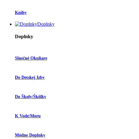
Knihy
Doplnky
Doplnky
Slnečné Okuliare
Do Detskej Izby
Do Školy/škôlky
K Vode/moru
Módne Doplnky