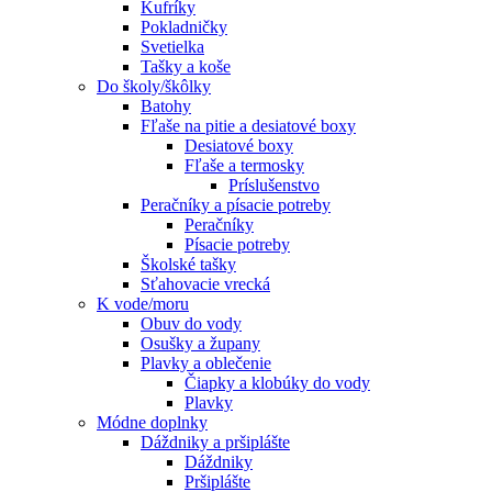
Kufríky
Pokladničky
Svetielka
Tašky a koše
Do školy/škôlky
Batohy
Fľaše na pitie a desiatové boxy
Desiatové boxy
Fľaše a termosky
Príslušenstvo
Peračníky a písacie potreby
Peračníky
Písacie potreby
Školské tašky
Sťahovacie vrecká
K vode/moru
Obuv do vody
Osušky a župany
Plavky a oblečenie
Čiapky a klobúky do vody
Plavky
Módne doplnky
Dáždniky a pršiplášte
Dáždniky
Pršiplášte