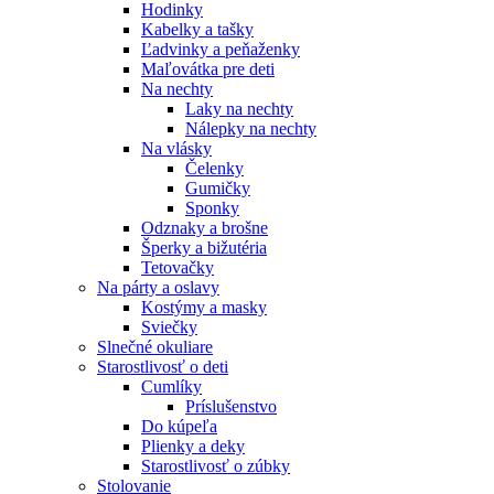
Hodinky
Kabelky a tašky
Ľadvinky a peňaženky
Maľovátka pre deti
Na nechty
Laky na nechty
Nálepky na nechty
Na vlásky
Čelenky
Gumičky
Sponky
Odznaky a brošne
Šperky a bižutéria
Tetovačky
Na párty a oslavy
Kostýmy a masky
Sviečky
Slnečné okuliare
Starostlivosť o deti
Cumlíky
Príslušenstvo
Do kúpeľa
Plienky a deky
Starostlivosť o zúbky
Stolovanie