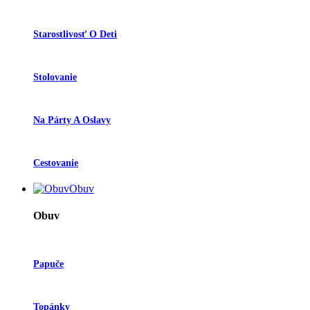
Starostlivosť O Deti
Stolovanie
Na Párty A Oslavy
Cestovanie
Obuv
Obuv
Papuče
Topánky