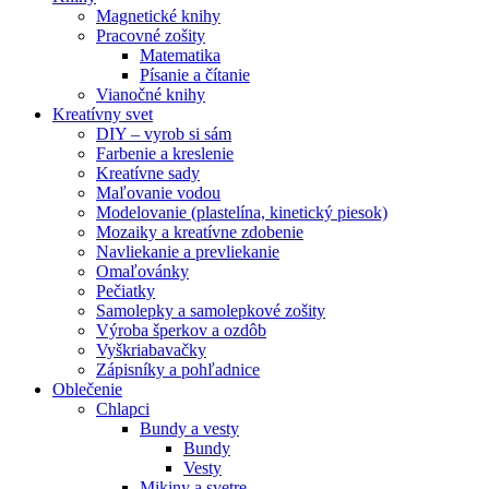
Magnetické knihy
Pracovné zošity
Matematika
Písanie a čítanie
Vianočné knihy
Kreatívny svet
DIY – vyrob si sám
Farbenie a kreslenie
Kreatívne sady
Maľovanie vodou
Modelovanie (plastelína, kinetický piesok)
Mozaiky a kreatívne zdobenie
Navliekanie a prevliekanie
Omaľovánky
Pečiatky
Samolepky a samolepkové zošity
Výroba šperkov a ozdôb
Vyškriabavačky
Zápisníky a pohľadnice
Oblečenie
Chlapci
Bundy a vesty
Bundy
Vesty
Mikiny a svetre