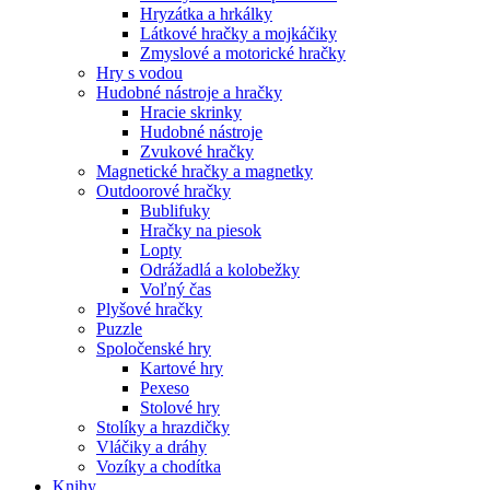
Hryzátka a hrkálky
Látkové hračky a mojkáčiky
Zmyslové a motorické hračky
Hry s vodou
Hudobné nástroje a hračky
Hracie skrinky
Hudobné nástroje
Zvukové hračky
Magnetické hračky a magnetky
Outdoorové hračky
Bublifuky
Hračky na piesok
Lopty
Odrážadlá a kolobežky
Voľný čas
Plyšové hračky
Puzzle
Spoločenské hry
Kartové hry
Pexeso
Stolové hry
Stolíky a hrazdičky
Vláčiky a dráhy
Vozíky a chodítka
Knihy