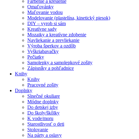
Farbenie a kreslenie
Omaľovánky
Maľovanie vodou
Modelovanie (plastelína, kinetický piesok)
DIY – vyrob si sám
Kreatívne sady
Mozaiky a kreatívne zdobenie
Navliekanie a prevliekanie
Výroba šperkov a ozdôb
Vyškriabavačky
Pečiatky
Samolepky a samolepkové zošity
Zápisníky a pohľadnice
Knihy
Knihy
Pracovné zošity
Doplnky
Slnečné okuliare
Módne doplnky
Do detskej izby
Do školy/škôlky
K vode/moru
Starostlivosť o deti
Stolovanie
Na párty a oslavy