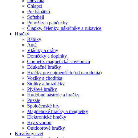
Dievčatá
Chlapci
Pre bábätká
Softshell
Ponožky a pančuchy
Čiapky, čelenky, nákrčníky a rukavice
Hračky
Bábiky
Autá
Vláčiky a dráhy
Domčeky a doplnky
Connetix magnetická stavebnica
Edukačné hračky
Hračky pre najmenších (od narodenia)
Vozíky a chodítka
Stolíky a hrazdičky
Plyšové hračky
Hudobné nástroje a hračky
Puzzle
Spoločenské hry
Magnetické hračky a magnetky
Elektronické hračky
Hry s vodou
Outdoorové hračky
Kreatívny svet