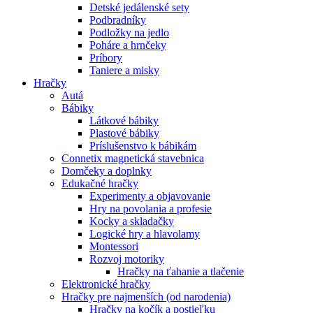
Detské jedálenské sety
Podbradníky
Podložky na jedlo
Poháre a hrnčeky
Príbory
Taniere a misky
Hračky
Autá
Bábiky
Látkové bábiky
Plastové bábiky
Príslušenstvo k bábikám
Connetix magnetická stavebnica
Domčeky a doplnky
Edukačné hračky
Experimenty a objavovanie
Hry na povolania a profesie
Kocky a skladačky
Logické hry a hlavolamy
Montessori
Rozvoj motoriky
Hračky na ťahanie a tlačenie
Elektronické hračky
Hračky pre najmenších (od narodenia)
Hračky na kočík a postieľku