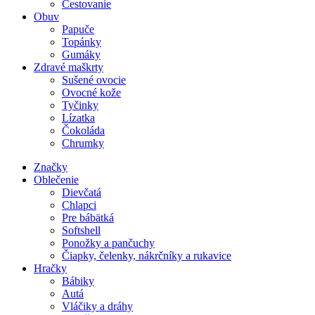
Cestovanie
Obuv
Papuče
Topánky
Gumáky
Zdravé maškrty
Sušené ovocie
Ovocné kože
Tyčinky
Lízatka
Čokoláda
Chrumky
Značky
Oblečenie
Dievčatá
Chlapci
Pre bábätká
Softshell
Ponožky a pančuchy
Čiapky, čelenky, nákrčníky a rukavice
Hračky
Bábiky
Autá
Vláčiky a dráhy