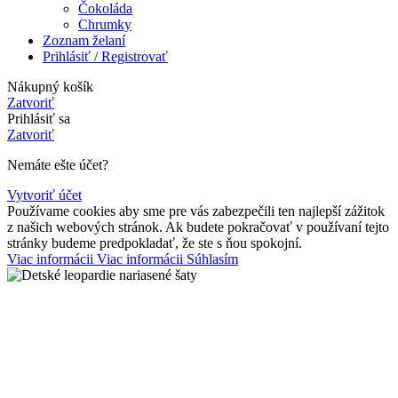
Čokoláda
Chrumky
Zoznam želaní
Prihlásiť / Registrovať
Nákupný košík
Zatvoriť
Prihlásiť sa
Zatvoriť
Nemáte ešte účet?
Vytvoriť účet
Používame cookies aby sme pre vás zabezpečili ten najlepší zážitok
z našich webových stránok. Ak budete pokračovať v používaní tejto
stránky budeme predpokladať, že ste s ňou spokojní.
Viac informácii
Viac informácii
Súhlasím
Detské leopardie nariasené šaty
Varianty
Pridať do nákupného zoznamu
Menu
0
Zoznam želaní