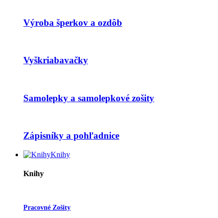
Výroba šperkov a ozdôb
Vyškriabavačky
Samolepky a samolepkové zošity
Zápisníky a pohľadnice
Knihy
Knihy
Pracovné Zošity