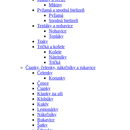
Mikiny
Pyžamá a spodná bielizeň
Pyžamá
Spodná bielizeň
Tepláky a nohavice
Nohavice
Tepláky
Traky
Tričká a košele
Košele
Nátelníky
Tričká
Čiapky, čelenky, nákrčníky a rukavice
Čelenky
Korunky
Čepce
Čiapky
Klapky na uši
Klobúky
Kukly
Legionárky
Nákrčníky
Rukavice
Šatky