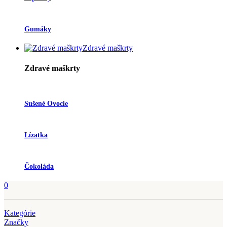
Gumáky
Zdravé maškrty
Zdravé maškrty
Sušené Ovocie
Lízatka
Čokoláda
0
Kategórie
Značky