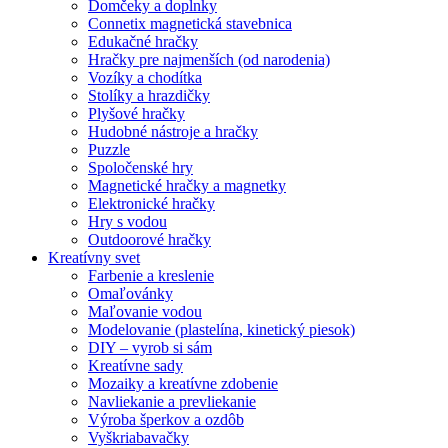
Domčeky a doplnky
Connetix magnetická stavebnica
Edukačné hračky
Hračky pre najmenších (od narodenia)
Vozíky a chodítka
Stolíky a hrazdičky
Plyšové hračky
Hudobné nástroje a hračky
Puzzle
Spoločenské hry
Magnetické hračky a magnetky
Elektronické hračky
Hry s vodou
Outdoorové hračky
Kreatívny svet
Farbenie a kreslenie
Omaľovánky
Maľovanie vodou
Modelovanie (plastelína, kinetický piesok)
DIY – vyrob si sám
Kreatívne sady
Mozaiky a kreatívne zdobenie
Navliekanie a prevliekanie
Výroba šperkov a ozdôb
Vyškriabavačky