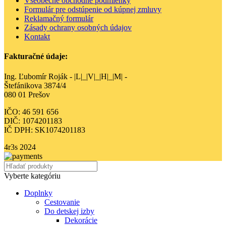
Všeobecné obchodné podmienky
Formulár pre odstúpenie od kúpnej zmluvy
Reklamačný formulár
Zásady ochrany osobných údajov
Kontakt
Fakturačné údaje:
Ing. Ľubomír Roják - |L|_|V|_|H|_|M| -
Štefánikova 3874/4
080 01 Prešov
IČO: 46 591 656
DIČ: 1074201183
IČ DPH: SK1074201183
4r3s
2024
Vyberte kategóriu
Doplnky
Cestovanie
Do detskej izby
Dekorácie