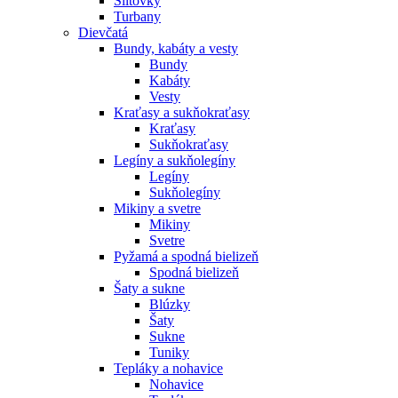
Šiltovky
Turbany
Dievčatá
Bundy, kabáty a vesty
Bundy
Kabáty
Vesty
Kraťasy a sukňokraťasy
Kraťasy
Sukňokraťasy
Legíny a sukňolegíny
Legíny
Sukňolegíny
Mikiny a svetre
Mikiny
Svetre
Pyžamá a spodná bielizeň
Spodná bielizeň
Šaty a sukne
Blúzky
Šaty
Sukne
Tuniky
Tepláky a nohavice
Nohavice