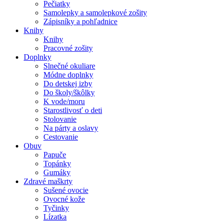
Pečiatky
Samolepky a samolepkové zošity
Zápisníky a pohľadnice
Knihy
Knihy
Pracovné zošity
Doplnky
Slnečné okuliare
Módne doplnky
Do detskej izby
Do školy/škôlky
K vode/moru
Starostlivosť o deti
Stolovanie
Na párty a oslavy
Cestovanie
Obuv
Papuče
Topánky
Gumáky
Zdravé maškrty
Sušené ovocie
Ovocné kože
Tyčinky
Lízatka