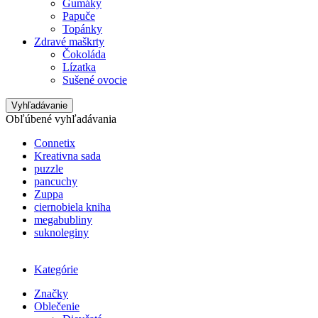
Gumáky
Papuče
Topánky
Zdravé maškrty
Čokoláda
Lízatka
Sušené ovocie
Vyhľadávanie
Obľúbené vyhľadávania
Connetix
Kreativna sada
puzzle
pancuchy
Zuppa
ciernobiela kniha
megabubliny
suknoleginy
Kategórie
Značky
Oblečenie