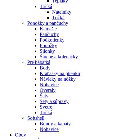
Tepláky
Tričká
Nátelníky
Tričká
Ponožky a pančuchy
Kamašle
Pančuchy
Podkolienky
Ponožky
Silonky
Štucne a kolenačky
Pre bábätká
Body
Kraťasky na plienku
Návleky na nôžky
Nohavice
Overaly
Šaty
Sety a súpravy
Svetre
Tričká
Softshell
Bundy a kabáty
Nohavice
Obuv