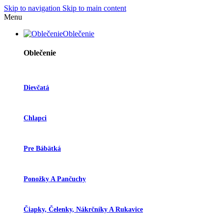
Skip to navigation
Skip to main content
Menu
Oblečenie
Oblečenie
Dievčatá
Chlapci
Pre Bábätká
Ponožky A Pančuchy
Čiapky, Čelenky, Nákrčníky A Rukavice