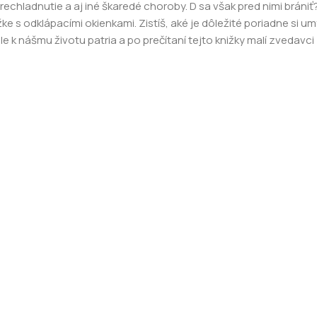
rechladnutie a aj iné škaredé choroby. D sa však pred nimi bráni
ke s odklápacími okienkami. Zistíš, aké je dôležité poriadne si um
le k nášmu životu patria a po prečítaní tejto knižky malí zvedavc