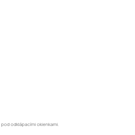
de pod odklápacími okienkami.