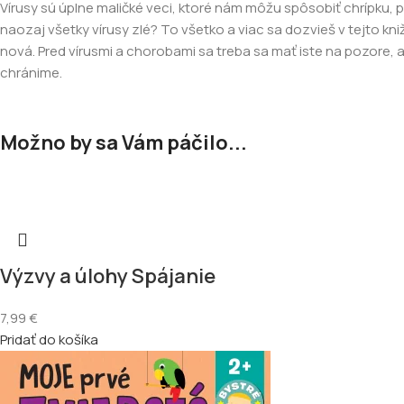
Vírusy sú úplne maličké veci, ktoré nám môžu spôsobiť chrípku, p
naozaj všetky vírusy zlé? To všetko a viac sa dozvieš v tejto kniž
nová. Pred vírusmi a chorobami sa treba sa mať iste na pozore, a
chránime.
Možno by sa Vám páčilo...
Výzvy a úlohy Spájanie
7,99
€
Pridať do košíka