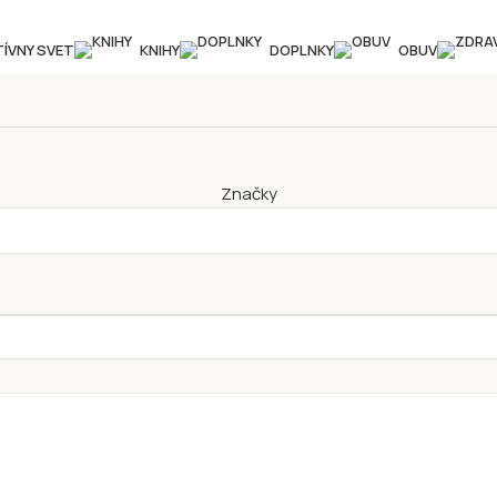
TÍVNY SVET
KNIHY
DOPLNKY
OBUV
Značky