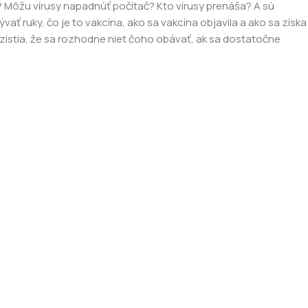
ť? Môžu vírusy napadnúť počítač? Kto vírusy prenáša? A sú
ývať ruky, čo je to vakcína, ako sa vakcína objavila a ako sa získa
i zistia, že sa rozhodne niet čoho obávať, ak sa dostatočne