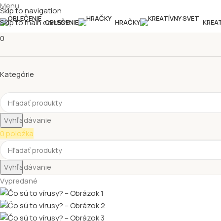
Menu
Skip to navigation
Skip to main content
OBLEČENIE
HRAČKY
KREA
0
Kategórie
Vyhľadávanie
0
položka
Vyhľadávanie
Vypredané