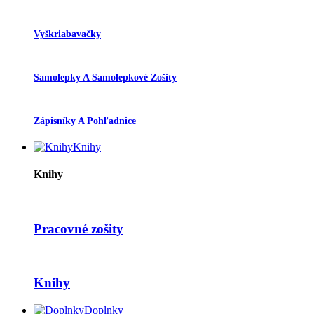
Vyškriabavačky
Samolepky A Samolepkové Zošity
Zápisníky A Pohľadnice
Knihy
Knihy
Pracovné zošity
Knihy
Doplnky