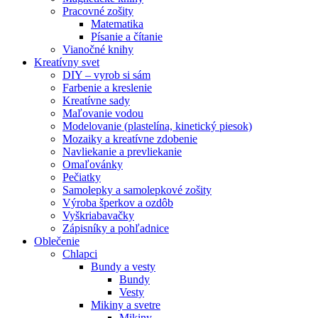
Pracovné zošity
Matematika
Písanie a čítanie
Vianočné knihy
Kreatívny svet
DIY – vyrob si sám
Farbenie a kreslenie
Kreatívne sady
Maľovanie vodou
Modelovanie (plastelína, kinetický piesok)
Mozaiky a kreatívne zdobenie
Navliekanie a prevliekanie
Omaľovánky
Pečiatky
Samolepky a samolepkové zošity
Výroba šperkov a ozdôb
Vyškriabavačky
Zápisníky a pohľadnice
Oblečenie
Chlapci
Bundy a vesty
Bundy
Vesty
Mikiny a svetre
Mikiny