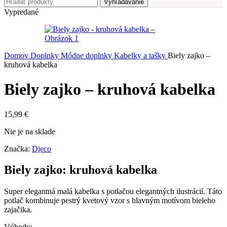
Vyhľadávanie
Vypredané
Domov
Doplnky
Módne doplnky
Kabelky a tašky
Biely zajko –
kruhová kabelka
Biely zajko – kruhová kabelka
15,99
€
Nie je na sklade
Značka:
Djeco
Biely zajko: kruhová kabelka
Super elegantná malá kabelka s potlačou elegantných ilustrácií. Táto
potlač kombinuje pestrý kvetový vzor s hlavným motívom bieleho
zajačika.
Výhody: