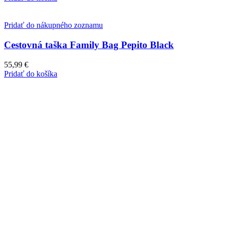
Pridať do nákupného zoznamu
Cestovná taška Family Bag Pepito Black
55,99
€
Pridať do košíka