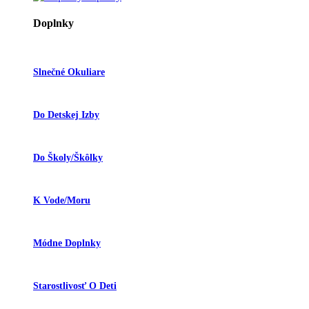
Doplnky
Slnečné Okuliare
Do Detskej Izby
Do Školy/škôlky
K Vode/moru
Módne Doplnky
Starostlivosť O Deti