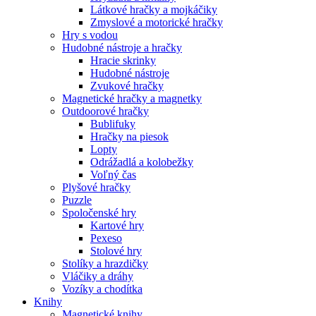
Látkové hračky a mojkáčiky
Zmyslové a motorické hračky
Hry s vodou
Hudobné nástroje a hračky
Hracie skrinky
Hudobné nástroje
Zvukové hračky
Magnetické hračky a magnetky
Outdoorové hračky
Bublifuky
Hračky na piesok
Lopty
Odrážadlá a kolobežky
Voľný čas
Plyšové hračky
Puzzle
Spoločenské hry
Kartové hry
Pexeso
Stolové hry
Stolíky a hrazdičky
Vláčiky a dráhy
Vozíky a chodítka
Knihy
Magnetické knihy