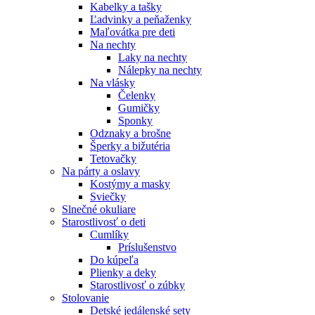
Kabelky a tašky
Ľadvinky a peňaženky
Maľovátka pre deti
Na nechty
Laky na nechty
Nálepky na nechty
Na vlásky
Čelenky
Gumičky
Sponky
Odznaky a brošne
Šperky a bižutéria
Tetovačky
Na párty a oslavy
Kostýmy a masky
Sviečky
Slnečné okuliare
Starostlivosť o deti
Cumlíky
Príslušenstvo
Do kúpeľa
Plienky a deky
Starostlivosť o zúbky
Stolovanie
Detské jedálenské sety