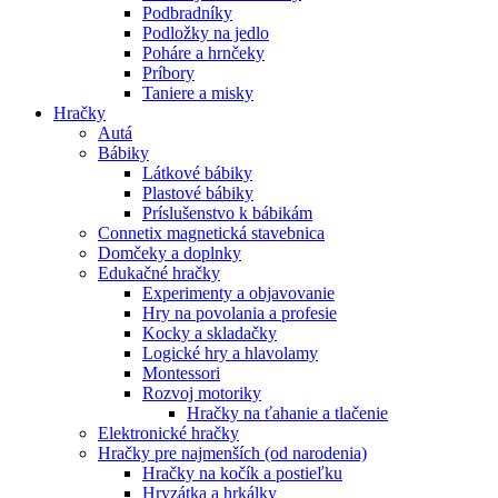
Podbradníky
Podložky na jedlo
Poháre a hrnčeky
Príbory
Taniere a misky
Hračky
Autá
Bábiky
Látkové bábiky
Plastové bábiky
Príslušenstvo k bábikám
Connetix magnetická stavebnica
Domčeky a doplnky
Edukačné hračky
Experimenty a objavovanie
Hry na povolania a profesie
Kocky a skladačky
Logické hry a hlavolamy
Montessori
Rozvoj motoriky
Hračky na ťahanie a tlačenie
Elektronické hračky
Hračky pre najmenších (od narodenia)
Hračky na kočík a postieľku
Hryzátka a hrkálky