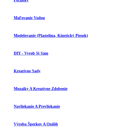
Pečiatky
Maľovanie Vodou
Modelovanie (plastelína, Kinetický Piesok)
DIY - Vyrob Si Sám
Kreatívne Sady
Mozaiky A Kreatívne Zdobenie
Navliekanie A Prevliekanie
Výroba Šperkov A Ozdôb