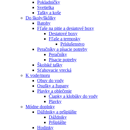
Pokladničky
Svetielka
Tašky a koše
Do školy/škôlky
Batohy
Fľaše na pitie a desiatové boxy
Desiatové boxy
Fľaše a termosky
Príslušenstvo
Peračníky a písacie potreby
Peračníky
Písacie potreby
Školské tašky
Sťahovacie vrecká
K vode/moru
Obuv do vody
Osušky a župany
Plavky a oblečenie
Čiapky a klobúky do vody
Plavky
Módne doplnky
Dáždniky a pršiplášte
Dáždniky
Pršiplášte
Hodinky