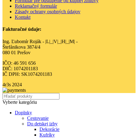
Formulár pre odstúpenie od kúpnej zmluvy
Reklamačný formulár
Zásady ochrany osobných údajov
Kontakt
Fakturačné údaje:
Ing. Ľubomír Roják - |L|_|V|_|H|_|M| -
Štefánikova 3874/4
080 01 Prešov
IČO: 46 591 656
DIČ: 1074201183
IČ DPH: SK1074201183
4r3s
2024
Vyberte kategóriu
Doplnky
Cestovanie
Do detskej izby
Dekorácie
Kufríky