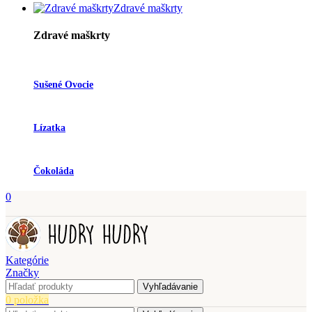
Zdravé maškrty
Zdravé maškrty
Sušené Ovocie
Lízatka
Čokoláda
0
Kategórie
Značky
Vyhľadávanie
0
položka