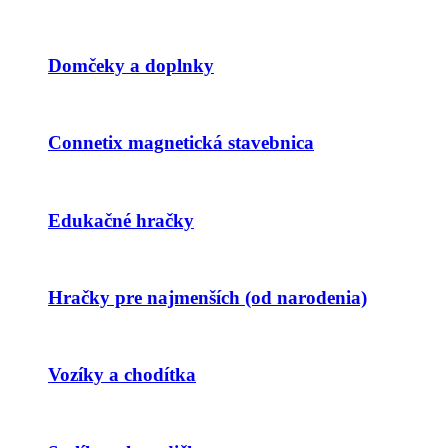
Domčeky a doplnky
Connetix magnetická stavebnica
Edukačné hračky
Hračky pre najmenších (od narodenia)
Vozíky a chodítka