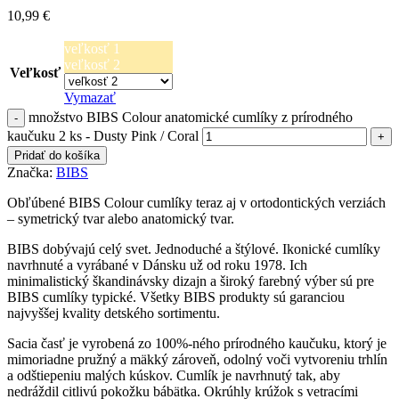
10,99
€
veľkosť 1
veľkosť 2
Veľkosť
Vymazať
množstvo BIBS Colour anatomické cumlíky z prírodného
kaučuku 2 ks - Dusty Pink / Coral
Pridať do košíka
Značka:
BIBS
Obľúbené BIBS Colour cumlíky teraz aj v ortodontických verziách
– symetrický tvar alebo anatomický tvar.
BIBS dobývajú celý svet. Jednoduché a štýlové. Ikonické cumlíky
navrhnuté a vyrábané v Dánsku už od roku 1978. Ich
minimalistický škandinávsky dizajn a široký farebný výber sú pre
BIBS cumlíky typické. Všetky BIBS produkty sú garanciou
najvyššej kvality detského sortimentu.
Sacia časť je vyrobená zo 100%-ného prírodného kaučuku, ktorý je
mimoriadne pružný a mäkký zároveň, odolný voči vytvoreniu trhlín
a odštiepeniu malých kúskov. Cumlík je navrhnutý tak, aby
nedráždil citlivú pokožku bábätka. Okrúhly krúžok s vetracími