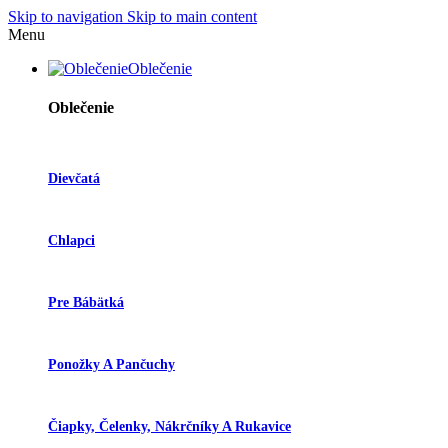
Skip to navigation
Skip to main content
Menu
Oblečenie
Oblečenie
Dievčatá
Chlapci
Pre Bábätká
Ponožky A Pančuchy
Čiapky, Čelenky, Nákrčníky A Rukavice