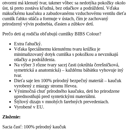
otvormi má klenutý tvar, takmer vôbec sa nedotýka pokožky okolo
úst, tá preto zostáva kľudná, bez otlačkov a podráždení. Vďaka
mäkučkému kaučuku a zabudovanému vzduchovému ventilu dieťa
cumlík ľahko stláča a formuje v ústach, čím je zachovaný
prirodzený vývin podnebia, ďasien a zúbkov detí.
Prečo deti aj rodičia obľubujú cumlíky BIBS Colour?
Extra ľahučký.
Vďaka špeciálnemu klenutému tvaru krúžku je
minimalizovaný dotyk cumlíka s pokožkou a nevznikajú
otlačky a podráždenia.
Na výber 3 rôzne tvary sacej časti (okrúhla čerešničková,
symetrická a anatomická) – každému bábätku vyhovuje iný
tvar.
Dieťa saje len 100% prírodný bezpečný materiál – kaučuk
vyrobený z miazgy stromu Hevea.
Výnimočná chuť prírodného kaučuku, deti ho prirodzene
uprednostňujú pred syntetickými materiálmi.
Štýlový dizajn v mnohých farebných prevedeniach.
Vyrobené v EU.
Zloženie:
Sacia časť: 100% prírodný kaučuk