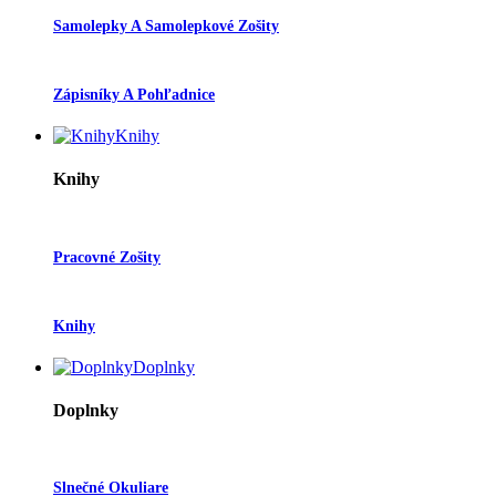
Samolepky A Samolepkové Zošity
Zápisníky A Pohľadnice
Knihy
Knihy
Pracovné Zošity
Knihy
Doplnky
Doplnky
Slnečné Okuliare