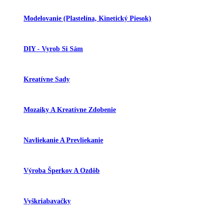
Modelovanie (plastelína, Kinetický Piesok)
DIY - Vyrob Si Sám
Kreatívne Sady
Mozaiky A Kreatívne Zdobenie
Navliekanie A Prevliekanie
Výroba Šperkov A Ozdôb
Vyškriabavačky