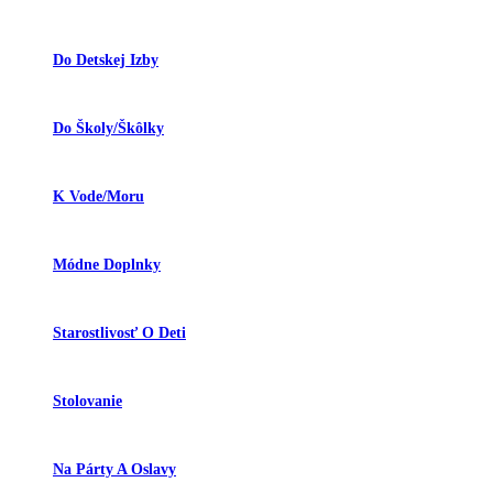
Do Detskej Izby
Do Školy/škôlky
K Vode/moru
Módne Doplnky
Starostlivosť O Deti
Stolovanie
Na Párty A Oslavy