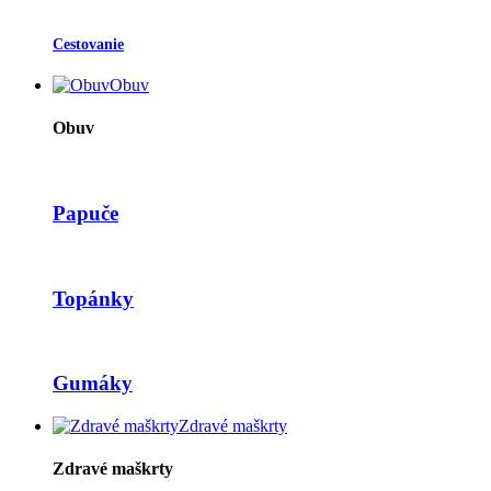
Cestovanie
Obuv
Obuv
Papuče
Topánky
Gumáky
Zdravé maškrty
Zdravé maškrty