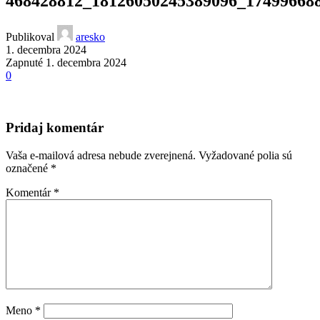
468428812_18126050245389096_17499668
Publikoval
aresko
1. decembra 2024
Zapnuté 1. decembra 2024
0
Pridaj komentár
Vaša e-mailová adresa nebude zverejnená.
Vyžadované polia sú
označené
*
Komentár
*
Meno
*