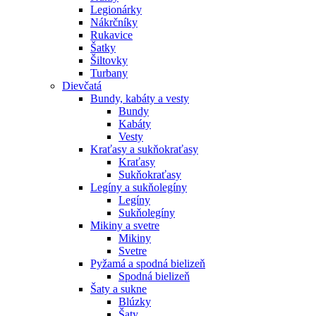
Legionárky
Nákrčníky
Rukavice
Šatky
Šiltovky
Turbany
Dievčatá
Bundy, kabáty a vesty
Bundy
Kabáty
Vesty
Kraťasy a sukňokraťasy
Kraťasy
Sukňokraťasy
Legíny a sukňolegíny
Legíny
Sukňolegíny
Mikiny a svetre
Mikiny
Svetre
Pyžamá a spodná bielizeň
Spodná bielizeň
Šaty a sukne
Blúzky
Šaty