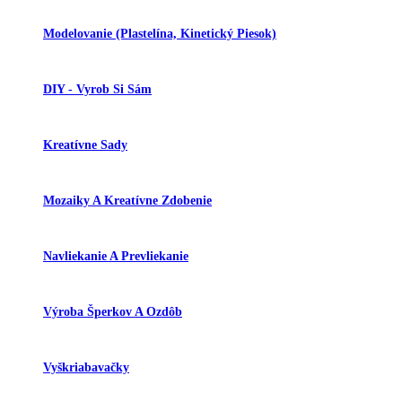
Modelovanie (plastelína, Kinetický Piesok)
DIY - Vyrob Si Sám
Kreatívne Sady
Mozaiky A Kreatívne Zdobenie
Navliekanie A Prevliekanie
Výroba Šperkov A Ozdôb
Vyškriabavačky