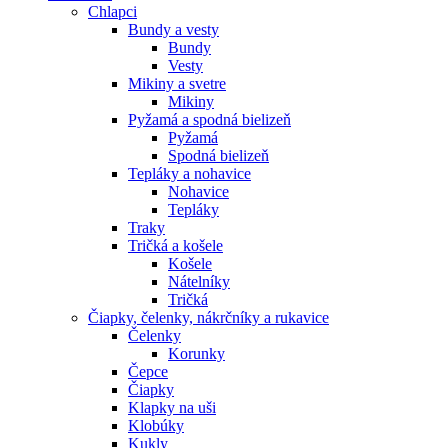
Chlapci
Bundy a vesty
Bundy
Vesty
Mikiny a svetre
Mikiny
Pyžamá a spodná bielizeň
Pyžamá
Spodná bielizeň
Tepláky a nohavice
Nohavice
Tepláky
Traky
Tričká a košele
Košele
Nátelníky
Tričká
Čiapky, čelenky, nákrčníky a rukavice
Čelenky
Korunky
Čepce
Čiapky
Klapky na uši
Klobúky
Kukly