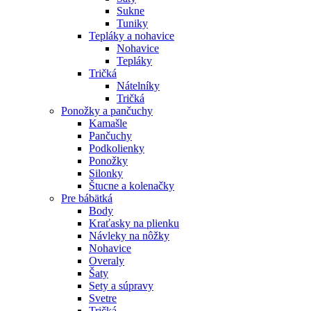
Sukne
Tuniky
Tepláky a nohavice
Nohavice
Tepláky
Tričká
Nátelníky
Tričká
Ponožky a pančuchy
Kamašle
Pančuchy
Podkolienky
Ponožky
Silonky
Štucne a kolenačky
Pre bábätká
Body
Kraťasky na plienku
Návleky na nôžky
Nohavice
Overaly
Šaty
Sety a súpravy
Svetre
Tričká