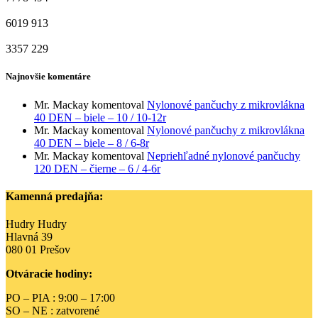
6019
913
3357
229
Najnovšie komentáre
Mr. Mackay
komentoval
Nylonové pančuchy z mikrovlákna
40 DEN – biele – 10 / 10-12r
Mr. Mackay
komentoval
Nylonové pančuchy z mikrovlákna
40 DEN – biele – 8 / 6-8r
Mr. Mackay
komentoval
Nepriehľadné nylonové pančuchy
120 DEN – čierne – 6 / 4-6r
Kamenná predajňa:
Hudry Hudry
Hlavná 39
080 01 Prešov
Otváracie hodiny:
PO – PIA : 9:00 – 17:00
SO – NE : zatvorené