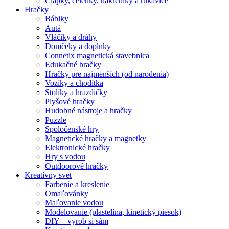
Čiapky, čelenky, nákrčníky a rukavice
Hračky
Bábiky
Autá
Vláčiky a dráhy
Domčeky a doplnky
Connetix magnetická stavebnica
Edukačné hračky
Hračky pre najmenších (od narodenia)
Vozíky a chodítka
Stolíky a hrazdičky
Plyšové hračky
Hudobné nástroje a hračky
Puzzle
Spoločenské hry
Magnetické hračky a magnetky
Elektronické hračky
Hry s vodou
Outdoorové hračky
Kreatívny svet
Farbenie a kreslenie
Omaľovánky
Maľovanie vodou
Modelovanie (plastelína, kinetický piesok)
DIY – vyrob si sám