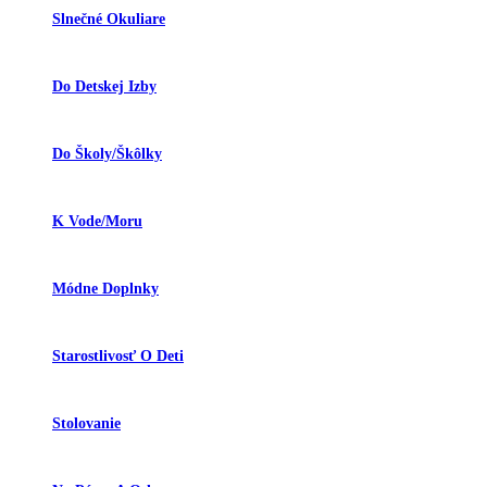
Slnečné Okuliare
Do Detskej Izby
Do Školy/škôlky
K Vode/moru
Módne Doplnky
Starostlivosť O Deti
Stolovanie