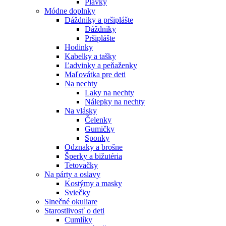
Plavky
Módne doplnky
Dáždniky a pršiplášte
Dáždniky
Pršiplášte
Hodinky
Kabelky a tašky
Ľadvinky a peňaženky
Maľovátka pre deti
Na nechty
Laky na nechty
Nálepky na nechty
Na vlásky
Čelenky
Gumičky
Sponky
Odznaky a brošne
Šperky a bižutéria
Tetovačky
Na párty a oslavy
Kostýmy a masky
Sviečky
Slnečné okuliare
Starostlivosť o deti
Cumlíky