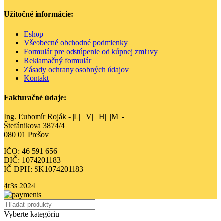
Užitočné informácie:
Eshop
Všeobecné obchodné podmienky
Formulár pre odstúpenie od kúpnej zmluvy
Reklamačný formulár
Zásady ochrany osobných údajov
Kontakt
Fakturačné údaje:
Ing. Ľubomír Roják - |L|_|V|_|H|_|M| -
Štefánikova 3874/4
080 01 Prešov
IČO: 46 591 656
DIČ: 1074201183
IČ DPH: SK1074201183
4r3s
2024
Vyberte kategóriu