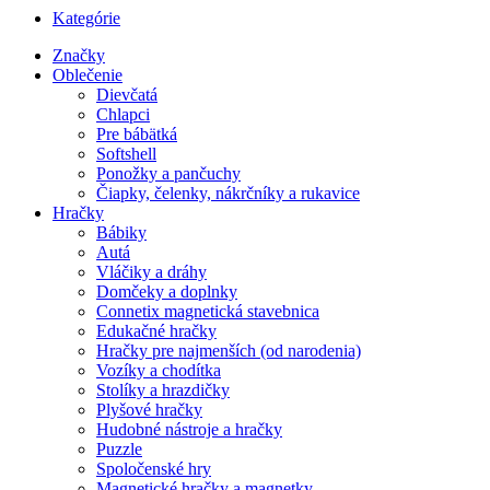
Kategórie
Značky
Oblečenie
Dievčatá
Chlapci
Pre bábätká
Softshell
Ponožky a pančuchy
Čiapky, čelenky, nákrčníky a rukavice
Hračky
Bábiky
Autá
Vláčiky a dráhy
Domčeky a doplnky
Connetix magnetická stavebnica
Edukačné hračky
Hračky pre najmenších (od narodenia)
Vozíky a chodítka
Stolíky a hrazdičky
Plyšové hračky
Hudobné nástroje a hračky
Puzzle
Spoločenské hry
Magnetické hračky a magnetky