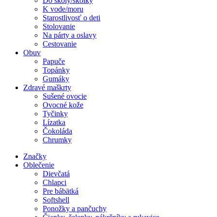
Do školy/škôlky
K vode/moru
Starostlivosť o deti
Stolovanie
Na párty a oslavy
Cestovanie
Obuv
Papuče
Topánky
Gumáky
Zdravé maškrty
Sušené ovocie
Ovocné kože
Tyčinky
Lízatka
Čokoláda
Chrumky
Značky
Oblečenie
Dievčatá
Chlapci
Pre bábätká
Softshell
Ponožky a pančuchy