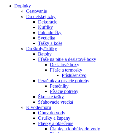
Doplnky
Cestovanie
Do detskej izby
Dekorácie
Kufríky
Pokladničky
Svetielka
Tašky a koše
Do školy/škôlky
Batohy
Fľaše na pitie a desiatové boxy
Desiatové boxy
Fľaše a termosky
Príslušenstvo
Peračníky a písacie potreby
Peračníky
Písacie potreby
Školské tašky
Sťahovacie vrecká
K vode/moru
Obuv do vody
Osušky a župany
Plavky a oblečenie
Čiapky a klobúky do vody