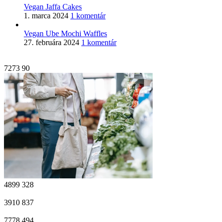
Vegan Jaffa Cakes
1. marca 2024
1 komentár
Vegan Ube Mochi Waffles
27. februára 2024
1 komentár
7273
90
4899
328
3910
837
7778
494