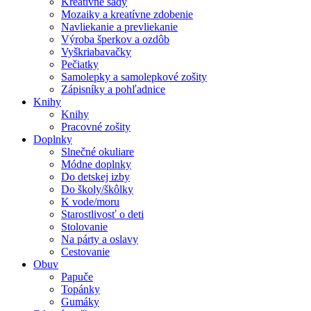
Kreatívne sady
Mozaiky a kreatívne zdobenie
Navliekanie a prevliekanie
Výroba šperkov a ozdôb
Vyškriabavačky
Pečiatky
Samolepky a samolepkové zošity
Zápisníky a pohľadnice
Knihy
Knihy
Pracovné zošity
Doplnky
Slnečné okuliare
Módne doplnky
Do detskej izby
Do školy/škôlky
K vode/moru
Starostlivosť o deti
Stolovanie
Na párty a oslavy
Cestovanie
Obuv
Papuče
Topánky
Gumáky