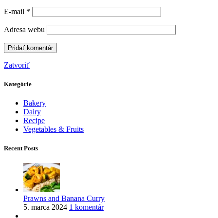
E-mail
*
Adresa webu
Zatvoriť
Kategórie
Bakery
Dairy
Recipe
Vegetables & Fruits
Recent Posts
Prawns and Banana Curry
5. marca 2024
1 komentár