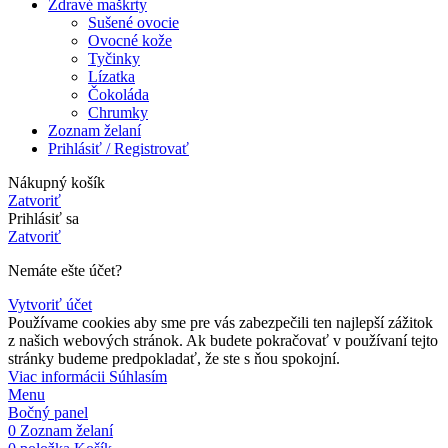
Zdravé maškrty
Sušené ovocie
Ovocné kože
Tyčinky
Lízatka
Čokoláda
Chrumky
Zoznam želaní
Prihlásiť / Registrovať
Nákupný košík
Zatvoriť
Prihlásiť sa
Zatvoriť
Nemáte ešte účet?
Vytvoriť účet
Používame cookies aby sme pre vás zabezpečili ten najlepší zážitok
z našich webových stránok. Ak budete pokračovať v používaní tejto
stránky budeme predpokladať, že ste s ňou spokojní.
Viac
Viac informácii
Súhlasím
informácii
Menu
Bočný panel
0
Zoznam želaní