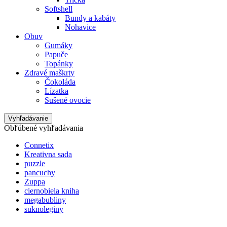
Softshell
Bundy a kabáty
Nohavice
Obuv
Gumáky
Papuče
Topánky
Zdravé maškrty
Čokoláda
Lízatka
Sušené ovocie
Vyhľadávanie
Obľúbené vyhľadávania
Connetix
Kreativna sada
puzzle
pancuchy
Zuppa
ciernobiela kniha
megabubliny
suknoleginy