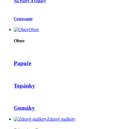
Na Párty A Oslavy
Cestovanie
Obuv
Obuv
Papuče
Topánky
Gumáky
Zdravé maškrty