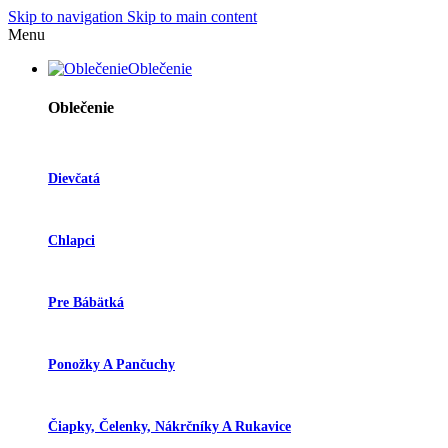
Skip to navigation
Skip to main content
Menu
Oblečenie
Oblečenie
Dievčatá
Chlapci
Pre Bábätká
Ponožky A Pančuchy
Čiapky, Čelenky, Nákrčníky A Rukavice