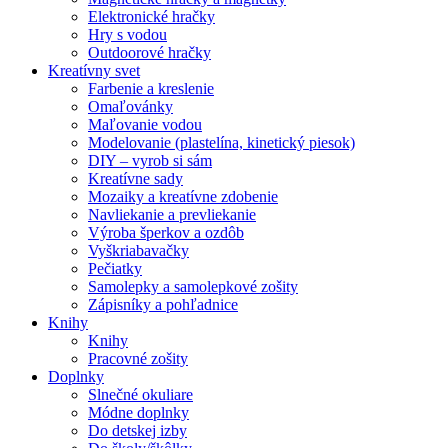
Elektronické hračky
Hry s vodou
Outdoorové hračky
Kreatívny svet
Farbenie a kreslenie
Omaľovánky
Maľovanie vodou
Modelovanie (plastelína, kinetický piesok)
DIY – vyrob si sám
Kreatívne sady
Mozaiky a kreatívne zdobenie
Navliekanie a prevliekanie
Výroba šperkov a ozdôb
Vyškriabavačky
Pečiatky
Samolepky a samolepkové zošity
Zápisníky a pohľadnice
Knihy
Knihy
Pracovné zošity
Doplnky
Slnečné okuliare
Módne doplnky
Do detskej izby