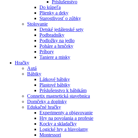
Príslušenstvo
Do kúpeľa
Plienky a deky
Starostlivosť o zúbky
Stolovanie
Detské jedálenské sety
Podbradníky
Podložky na jedlo
Poháre a hrnčeky
Príbory
Taniere a misky
Hračky
Autá
Bábiky
Látkové bábiky
Plastové bábiky
Príslušenstvo k bábikám
Connetix magnetická stavebnica
Domčeky a doplnky
Edukačné hračky
Experimenty a objavovanie
Hry na povolania a profesie
Kocky a skladačky
Logické hry a hlavolamy
Montessori