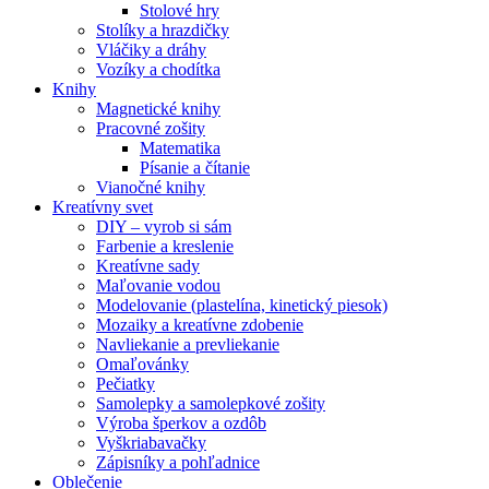
Stolové hry
Stolíky a hrazdičky
Vláčiky a dráhy
Vozíky a chodítka
Knihy
Magnetické knihy
Pracovné zošity
Matematika
Písanie a čítanie
Vianočné knihy
Kreatívny svet
DIY – vyrob si sám
Farbenie a kreslenie
Kreatívne sady
Maľovanie vodou
Modelovanie (plastelína, kinetický piesok)
Mozaiky a kreatívne zdobenie
Navliekanie a prevliekanie
Omaľovánky
Pečiatky
Samolepky a samolepkové zošity
Výroba šperkov a ozdôb
Vyškriabavačky
Zápisníky a pohľadnice
Oblečenie